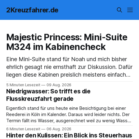
2Kreuzfahrer.de
Majestic Princess: Mini-Suite
M324 im Kabinencheck
Eine Mini-Suite stand für Noah und mich bisher
ehrlich gesagt nie ernsthaft zur Diskussion. Dafür
liegen diese Kabinen preislich meistens einfach
zu weit über dem, was wir sonst buchen. Wir
5 Minuten Lesezeit
09 Aug. 2026
sind viel auf dem Schiff unterwegs und
Niedrigwasser: So trifft es die
investieren das gesparte Geld lieber in Ausflüge,
Flusskreuzfahrt gerade
gutes Essen oder in den
Eigentlich stand für uns heute eine Besichtigung bei einer
Reederei in Köln im Kalender. Daraus wird leider nichts. Der
Termin fällt ins Wasser, ausgerechnet weil zu wenig Wasser
da ist. 😅 Und am Wochenende steigen wir in Linz an Bord
6 Minuten Lesezeit
06 Aug. 2026
und fahren mit Thurgau Travel die Donau hinunter Richtung
Hinter den Kulissen: Ein Blick ins Steuerhaus