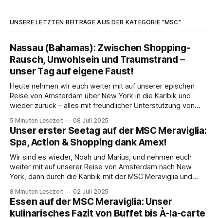
UNSERE LETZTEN BEITRÄGE AUS DER KATEGORIE "MSC"
Nassau (Bahamas): Zwischen Shopping-
Rausch, Unwohlsein und Traumstrand –
unser Tag auf eigene Faust!
Heute nehmen wir euch weiter mit auf unserer epischen
Reise von Amsterdam über New York in die Karibik und
wieder zurück – alles mit freundlicher Unterstützung von
American Express®. Kleiner Reminder: Auch wenn Amex
5 Minuten Lesezeit
08 Juli 2025
diese Reise sponsert, sind unsere Meinungen und
Unser erster Seetag auf der MSC Meraviglia:
Erlebnisse natürlich wie immer 100 % echt und unsere
Spa, Action & Shopping dank Amex!
eigenen. 😉 Dieser
Wir sind es wieder, Noah und Marius, und nehmen euch
weiter mit auf unserer Reise von Amsterdam nach New
York, dann durch die Karibik mit der MSC Meraviglia und
wieder zurück. Wie ihr wisst, wird diese Reise von American
8 Minuten Lesezeit
02 Juli 2025
Express® unterstützt – dafür sind wir mega dankbar! Aber
Essen auf der MSC Meraviglia: Unser
keine Sorge, unsere
kulinarisches Fazit von Buffet bis À-la-carte