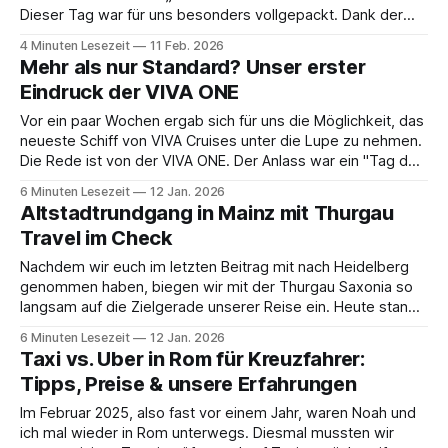
Dieser Tag war für uns besonders vollgepackt. Dank der
Einladung von Thurgau Travel, die uns auch das
4 Minuten Lesezeit
11 Feb. 2026
Ausflugspaket spendiert haben, sind wir bisher meistens in
Mehr als nur Standard? Unser erster
der Gruppe losgezogen. In
Eindruck der VIVA ONE
Vor ein paar Wochen ergab sich für uns die Möglichkeit, das
neueste Schiff von VIVA Cruises unter die Lupe zu nehmen.
Die Rede ist von der VIVA ONE. Der Anlass war ein "Tag der
offenen Tür" in Düsseldorf. Dabei hat VIVA Cruises nicht nur
6 Minuten Lesezeit
12 Jan. 2026
die Presse eingeladen, sondern
Altstadtrundgang in Mainz mit Thurgau
Travel im Check
Nachdem wir euch im letzten Beitrag mit nach Heidelberg
genommen haben, biegen wir mit der Thurgau Saxonia so
langsam auf die Zielgerade unserer Reise ein. Heute stand
der vorletzte begleitete Ausflug an. Ziel der Etappe: Mainz.
6 Minuten Lesezeit
12 Jan. 2026
Thurgau Travel hat uns zu dieser Reise eingeladen und uns
Taxi vs. Uber in Rom für Kreuzfahrer:
direkt das Ausflugspaket mit
Tipps, Preise & unsere Erfahrungen
Im Februar 2025, also fast vor einem Jahr, waren Noah und
ich mal wieder in Rom unterwegs. Diesmal mussten wir