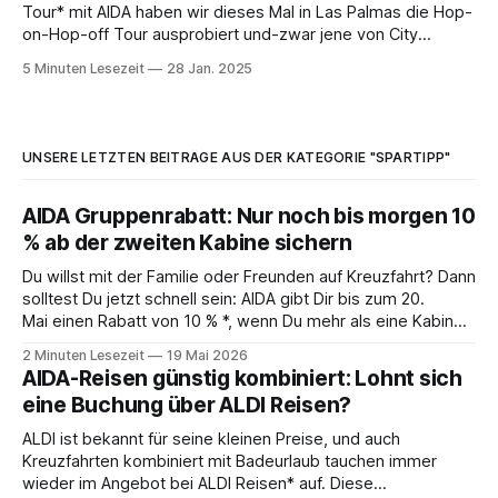
Tour* mit AIDA haben wir dieses Mal in Las Palmas die Hop-
on-Hop-off Tour ausprobiert und-zwar jene von City
Sightseeing. Beim letzten Besuch waren wir eher gemütlich
5 Minuten Lesezeit
28 Jan. 2025
zu Fuß unterwegs. Landgang in Las Palmas auf Gran
Canaria: Unser erster Eindruck 🌴☀️In
UNSERE LETZTEN BEITRÄGE AUS DER KATEGORIE "SPARTIPP"
AIDA Gruppenrabatt: Nur noch bis morgen 10
% ab der zweiten Kabine sichern
Du willst mit der Familie oder Freunden auf Kreuzfahrt? Dann
solltest Du jetzt schnell sein: AIDA gibt Dir bis zum 20.
Mai einen Rabatt von 10 % *, wenn Du mehr als eine Kabine
buchst. Die Aktion läuft also nur noch bis morgen – Zeit, das
2 Minuten Lesezeit
19 Mai 2026
passende Angebot rauszusuchen. Das steckt hinter der
AIDA-Reisen günstig kombiniert: Lohnt sich
eine Buchung über ALDI Reisen?
ALDI ist bekannt für seine kleinen Preise, und auch
Kreuzfahrten kombiniert mit Badeurlaub tauchen immer
wieder im Angebot bei ALDI Reisen* auf. Diese