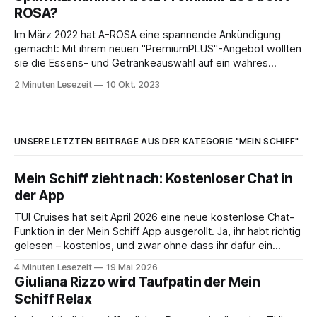
chartern. Dabei bietet Vegan Travel nicht nur
ROSA?
Flusskreuzfahrten, sondern auch Hochseekreuzfahrten an.
Im März 2022 hat A-ROSA eine spannende Ankündigung
gemacht: Mit ihrem neuen "PremiumPLUS"-Angebot wollten
sie die Essens- und Getränkeauswahl auf ein wahres
"Gourmet-Niveau" heben. In der Pressemitteilung
2 Minuten Lesezeit
10 Okt. 2023
verkündete A-ROSA: "Durch eine größere Vielfalt sowie
eine noch höhere Qualität der Produkte werden
UNSERE LETZTEN BEITRÄGE AUS DER KATEGORIE "MEIN SCHIFF"
Mein Schiff zieht nach: Kostenloser Chat in
der App
TUI Cruises hat seit April 2026 eine neue kostenlose Chat-
Funktion in der Mein Schiff App ausgerollt. Ja, ihr habt richtig
gelesen – kostenlos, und zwar ohne dass ihr dafür ein
Internet-Paket buchen müsst. Wir sind ja immer ein
4 Minuten Lesezeit
19 Mai 2026
bisschen kritisch, wenn neue App-Features angekündigt
Giuliana Rizzo wird Taufpatin der Mein
werden. Gerade beim Thema
Schiff Relax