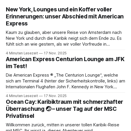
New York, Lounges und ein Koffer voller
Erinnerungen: unser Abschied mit American
Express
Kaum zu glauben, aber unsere Reise von Amsterdam nach
New York und durch die Karibik neigt sich dem Ende zu. Es
fühlt sich an wie gestern, als wir voller Vorfreude in
Amsterdam in den Flieger gestiegen sind. Dieser Artikel ist
4 Minuten Lesezeit
17 Nov. 2025
der letzte Teil unserer Reise-Reihe, die von American
American Express Centurion Lounge am JFK
Express
im Test!
Die American Express ® „The Centurion Lounge“, welche
sich am Terminal 4 (hinter der Sicherheitskontrolle, links) am
Internationalen Flughafen John F. Kennedy in New York
befindet, war ein richtiges Highlight unserer Rückreise -
4 Minuten Lesezeit
17 Nov. 2025
mehr zu unserer Reise in Kooperation mit American Express
Ocean Cay: Karibiktraum mit schmerzhafter
findest Du hier. Nach der meist stressigen
Überraschung 🤕 – unser Tag auf der MSC
Sicherheitskontrolle und dem
Privatinsel
Willkommen zurück, mitten in unserer tollen Karibik-Reise
mit MSC. Ihr wisst ja, dieses Abenteuer wird