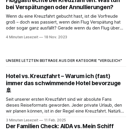
Fluggastrechte bei Kreuzfahrten: Was tun
reibungslos verläuft. Im November steht bei uns eine
bei Verspätungen oder Annullierungen?
spannende Kreuzfahrt mit
Wenn du eine Kreuzfahrt gebucht hast, ist die Vorfreude
groß – doch was passiert, wenn dein Flug Verspätung hat
oder sogar ganz ausfällt? Gerade wenn du den Flug über
die Reederei gebucht hast, kann es kompliziert werden.
4 Minuten Lesezeit
18 Nov. 2023
Hier erfährst du, was du tun kannst, wenn die Reederei dich
an die Airline
UNSERE LETZTEN BEITRÄGE AUS DER KATEGORIE "VERGLEICH"
Hotel vs. Kreuzfahrt – Warum ich (fast)
immer das schwimmende Hotel bevorzuge
🚢
Seit unserer ersten Kreuzfahrt sind wir absolute Fans
dieses Reiseformats geworden. Jeder private Urlaub, den
wir planen können, ist in der Regel eine Kreuzfahrt. Natürlich
gibt es Ausnahmen – vor allem, wenn unser Hund mitreist.
3 Minuten Lesezeit
11 Feb. 2025
Dann greifen wir eher zu Ferienhäusern oder machen
Der Familien Check: AIDA vs. Mein Schiff
Wohnmobil-Urlaub. Aber klassische Hotelanlagen? Die