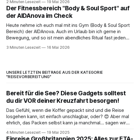
2 Minuten Lesezeit
19 Mai 2026
passende Angebot rauszusuchen. Das steckt hinter der
Der Fitnessbereich "Body & Soul Sport" auf
der AIDAnova im Check
Heute nehme ich euch mal mit ins Gym (Body & Soul Sport
Bereich) der AIDAnova. Auch im Urlaub bin ich gerne in
Bewegung, und so ist mein abendliches Ritual fast jeden
Tag dasselbe gewesen: Rein ins Fitnessstudio, ein
3 Minuten Lesezeit
16 Mai 2026
bisschen aufs Laufband und einfach mal entspannen. 🏃‍♂️
Eines vorweg: Der Fitnessbereich auf
UNSERE LETZTEN BEITRÄGE AUS DER KATEGORIE
"REISEVORBEREITUNG"
Bereit für die See? Diese Gadgets solltest
du dir VOR deiner Kreuzfahrt besorgen!
Das Gefühl, wenn die Koffer gepackt sind und die Reise
losgehen kann, ist einfach unschlagbar, oder? 😍 Aber mal
ehrlich, das Packen selbst kann ja manchmal... sagen wir
mal, herausfordernd sein. Besonders, wenn man zum
4 Minuten Lesezeit
19 Mai 2025
ersten Mal fährt oder einfach alles perfekt machen will. Über
Einreise Großbritannien 2025: Alles zur ETA-