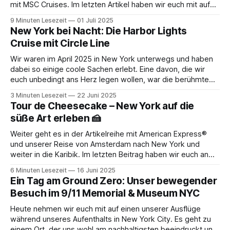
mit MSC Cruises. Im letzten Artikel haben wir euch mit auf
unsere letzten Abenteuer in New York genommen. In
9 Minuten Lesezeit
01 Juli 2025
diesem Artikel geht es endlich los mit unserer lang
New York bei Nacht: Die Harbor Lights
ersehnten Karibikkreuzfahrt mit der MSC
Cruise mit Circle Line
Wir waren im April 2025 in New York unterwegs und haben
dabei so einige coole Sachen erlebt. Eine davon, die wir
euch unbedingt ans Herz legen wollen, war die berühmte
Harbor Lights Cruise mit Circle Line. Wie kam es dazu? Nun
3 Minuten Lesezeit
22 Juni 2025
ja, wir hatten uns für unseren Trip einen GoCity
Tour de Cheesecake – New York auf die
süße Art erleben 🍰
Weiter geht es in der Artikelreihe mit American Express®
und unserer Reise von Amsterdam nach New York und
weiter in die Karibik. Im letzten Beitrag haben wir euch an
unserer Hotelauswahl teilhaben lassen und euch
6 Minuten Lesezeit
16 Juni 2025
anschließend unser Hotel sowie unsere ersten Eindrücke
Ein Tag am Ground Zero: Unser bewegender
aus New York City vorgestellt. 💡Diese Reise findet
Besuch im 9/11 Memorial & Museum NYC
Heute nehmen wir euch mit auf einen unserer Ausflüge
während unseres Aufenthalts in New York City. Es geht zu
einem Ort, der uns wohl am nachhaltigsten beeindruckt und