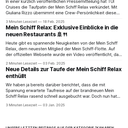
In einer kürzlich veröffentlichen Pressemitteilung hat TUI
Cruises die Taufpatin der Mein Schiff Relax verkündet. Mit
Giuliana Rizzo übernimmt eine Crew-Persönlichkeit diese
symbolträchtige Rolle, die seit einem Jahrzehnt den
3 Minuten Lesezeit
18 Feb. 2025
Wellness-Bereich der Mein Schiff-Flotte prägt. Giuliana
Mein Schiff Relax: Exklusive Einblicke in die
Rizzo, Deutsch-Italienerin aus der Region Hannover, begann
neuen Restaurants 🚢🍴
2015 als Kosmetikerin auf
Heute gibt es spannende Neuigkeiten von der Mein Schiff
Relax, dem neuesten Mitglied der Mein Schiff-Flotte. Auf
der offiziellen Webseite wurde ein Video veröffentlicht, das
uns exklusive Einblicke in die Gastronomie des Neubaus
2 Minuten Lesezeit
03 Feb. 2025
gibt. Webseite öffnen* Hotel Managerin Christina Neuhaus
Neue Details zur Taufe der Mein Schiff Relax
führt uns in einem Rundgang über die „Baustelle“ an
enthüllt
Wir haben ja bereits darüber berichtet, dass die mit
Spannung erwartete Taufreise auf der brandneuen Mein
Schiff Relax rasend schnell ausgebucht war. Doch nun hat
uns eine frische Pressemitteilung von TUI Cruises erreicht,
3 Minuten Lesezeit
03 Jan. 2025
in der weitere aufregende Fakten zum Tauf-Event enthüllt
wurden. Und diese Infos haben es echt in
UNSERE LETZTEN BEITRÄGE AUS DER KATEGORIE "KANAREN