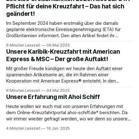
die Jahre und bei unseren eigenen
Pflicht für deine Kreuzfahrt – Das hat sich
geändert!
Im September 2024 haben erstmalig über die damals
geplante elektronische Einreisegenehmigung (ETA) für
Großbritannien informiert. Den alten Artikel findet ihr
übrigens immer noch hier, falls ihr einen Blick zurückwerfen
6 Minuten Lesezeit
06 Mai 2025
wollt: Neue Einreisebestimmungen für Großbritannien: Was
Unsere Karibik-Kreuzfahrt mit American
du als Kreuzfahrer über die ETA wissen musstDu planst eine
Express & MSC – Der große Auftakt!
Kreuzfahrt mit Halt in Großbritannien?
Mit großer Freude kündigen wir heute den Auftakt einer
spannenden Artikelserie an, die im Rahmen einer
Kooperation mit American Express® entsteht. In den
kommenden Wochen nehmen wir euch mit auf eine
6 Minuten Lesezeit
04 Mai 2025
atemberaubende Reise durch die Karibik und zeigen euch,
Unsere Erfahrung mit Ahoi Schiff
welche Vorteile eine American Express Platinum Card beim
Kreuzfahrtreisen bietet! Wir
Heute wollen wir euch mal von unseren Erfahrungen mit
dem Online-Kreuzfahrtportal ahoi-schiff.de* berichten. Da
wir immer wieder gefragt werden, wo wir denn so unsere
Reisen buchen und welche Anbieter wir empfehlen können,
4 Minuten Lesezeit
16 Jan. 2025
dachten wir uns, ein kleiner Erfahrungsbericht wäre mal
angebracht. Was ist uns positiv aufgefallen? * Aktionen