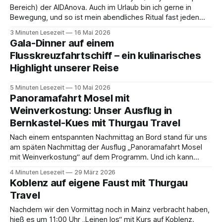
Bereich) der AIDAnova. Auch im Urlaub bin ich gerne in
Bewegung, und so ist mein abendliches Ritual fast jeden
Tag dasselbe gewesen: Rein ins Fitnessstudio, ein
3 Minuten Lesezeit
16 Mai 2026
bisschen aufs Laufband und einfach mal entspannen. 🏃‍♂️
Gala-Dinner auf einem
Eines vorweg: Der Fitnessbereich auf
Flusskreuzfahrtschiff – ein kulinarisches
Highlight unserer Reise
5 Minuten Lesezeit
10 Mai 2026
Panoramafahrt Mosel mit
Weinverkostung: Unser Ausflug in
Bernkastel-Kues mit Thurgau Travel
Nach einem entspannten Nachmittag an Bord stand für uns
am späten Nachmittag der Ausflug „Panoramafahrt Mosel
mit Weinverkostung“ auf dem Programm. Und ich kann
direkt vorwegnehmen: Dieser Ausflug ist in Erinnerung
4 Minuten Lesezeit
29 März 2026
gebleiben. Mit vielen schönen Ausblicken, viel Atmosphäre
Koblenz auf eigene Faust mit Thurgau
und natürlich gutem Wein. 🍇🍷 Los ging es nach Kaffee und
Travel
Kuchen Nach
Nachdem wir den Vormittag noch in Mainz verbracht haben,
hieß es um 11:00 Uhr „Leinen los“ mit Kurs auf Koblenz.