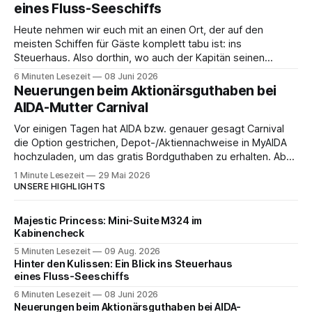
Budapest. Auch
eines Fluss-Seeschiffs
Heute nehmen wir euch mit an einen Ort, der auf den
meisten Schiffen für Gäste komplett tabu ist: ins
Steuerhaus. Also dorthin, wo auch der Kapitän seinen
Arbeitsplatz hat. Auf unserer Reise mit der MS Thurgau
6 Minuten Lesezeit
08 Juni 2026
Saxonia ging es zur Mittagszeit von Mainz Richtung Koblenz
Neuerungen beim Aktionärsguthaben bei
– und wir durften für ein
AIDA-Mutter Carnival
Vor einigen Tagen hat AIDA bzw. genauer gesagt Carnival
die Option gestrichen, Depot-/Aktiennachweise in MyAIDA
hochzuladen, um das gratis Bordguthaben zu erhalten. Ab
sofort muss die bisher optionale StockPerks-App genutzt
1 Minute Lesezeit
29 Mai 2026
werden, um das Bordguthaben zu erhalten. Bereits vor
UNSERE HIGHLIGHTS
einiger Zeit wurde zudem die Möglichkeit gestrichen, das
Bordguthaben per
Majestic Princess: Mini-Suite M324 im
Kabinencheck
5 Minuten Lesezeit
09 Aug. 2026
Hinter den Kulissen: Ein Blick ins Steuerhaus
eines Fluss-Seeschiffs
6 Minuten Lesezeit
08 Juni 2026
Neuerungen beim Aktionärsguthaben bei AIDA-