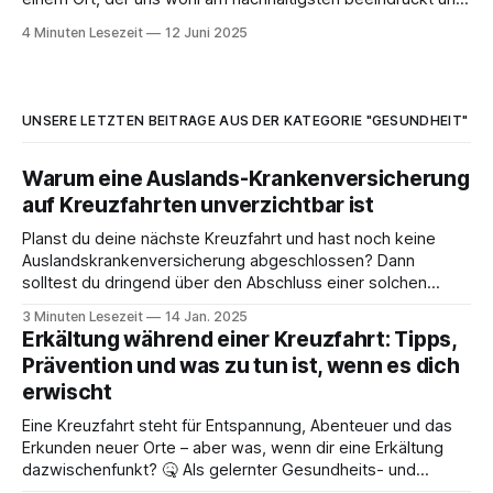
tief bewegt hat: das 9/11 Memorial & Museum am Ground
4 Minuten Lesezeit
12 Juni 2025
Zero. Wir möchten unsere sehr persönlichen Eindrücke und
auch ein paar
UNSERE LETZTEN BEITRÄGE AUS DER KATEGORIE "GESUNDHEIT"
Warum eine Auslands-Krankenversicherung
auf Kreuzfahrten unverzichtbar ist
Planst du deine nächste Kreuzfahrt und hast noch keine
Auslandskrankenversicherung abgeschlossen? Dann
solltest du dringend über den Abschluss einer solchen
nachdenken! 🙏 Denn die medizinische Versorgung an Bord
3 Minuten Lesezeit
14 Jan. 2025
ist zwar professionell, aber – was viele vor der Reise gar
Erkältung während einer Kreuzfahrt: Tipps,
nicht wissen – oft sehr teuer und in der Regel nicht von der
Prävention und was zu tun ist, wenn es dich
gesetzlichen
erwischt
Eine Kreuzfahrt steht für Entspannung, Abenteuer und das
Erkunden neuer Orte – aber was, wenn dir eine Erkältung
dazwischenfunkt? 🤒 Als gelernter Gesundheits- und
Krankenpfleger möchte ich in diesem Artikel meine