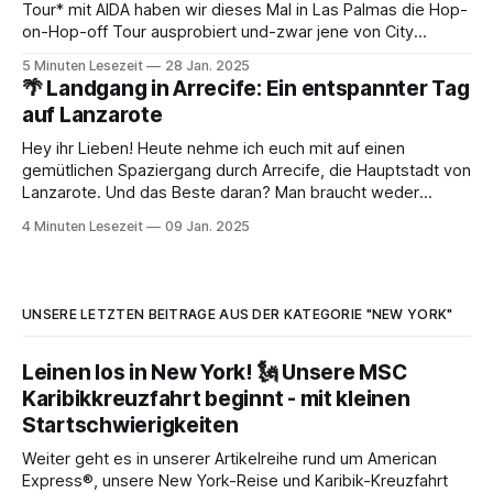
Tour* mit AIDA haben wir dieses Mal in Las Palmas die Hop-
on-Hop-off Tour ausprobiert und-zwar jene von City
Sightseeing. Beim letzten Besuch waren wir eher gemütlich
5 Minuten Lesezeit
28 Jan. 2025
zu Fuß unterwegs. Landgang in Las Palmas auf Gran
🌴 Landgang in Arrecife: Ein entspannter Tag
Canaria: Unser erster Eindruck 🌴☀️In
auf Lanzarote
Hey ihr Lieben! Heute nehme ich euch mit auf einen
gemütlichen Spaziergang durch Arrecife, die Hauptstadt von
Lanzarote. Und das Beste daran? Man braucht weder
Transfer noch Taxi, um vom Schiff ins Herz der Stadt zu
4 Minuten Lesezeit
09 Jan. 2025
gelangen – in weniger als 15 Minuten ist man mittendrin im
Geschehen! 🚶‍♂️💨 🇮🇨Wir haben Arrecife
UNSERE LETZTEN BEITRÄGE AUS DER KATEGORIE "NEW YORK"
Leinen los in New York! 🗽 Unsere MSC
Karibikkreuzfahrt beginnt - mit kleinen
Startschwierigkeiten
Weiter geht es in unserer Artikelreihe rund um American
Express®, unsere New York-Reise und Karibik-Kreuzfahrt