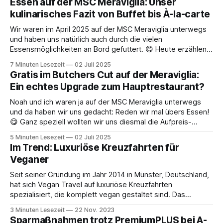
Essen auf der MSC Meraviglia: Unser
kulinarisches Fazit von Buffet bis À-la-carte
Wir waren im April 2025 auf der MSC Meraviglia unterwegs
und haben uns natürlich auch durch die vielen
Essensmöglichkeiten an Bord gefuttert. 😋 Heute erzählen
wir euch, wie es uns in den verschiedenen Restaurants so
7 Minuten Lesezeit
02 Juli 2025
ergangen ist, mit einem kleinen Extra-Fokus auf die
Gratis im Butchers Cut auf der Meraviglia:
inkludierten À-la-carte-Restaurants. An Bord
Ein echtes Upgrade zum Hauptrestaurant?
Noah und ich waren ja auf der MSC Meraviglia unterwegs
und da haben wir uns gedacht: Reden wir mal übers Essen!
😋 Ganz speziell wollten wir uns diesmal die Aufpreis-
Restaurants vorknöpfen. In diesem Fall das "Butchers Cut".
5 Minuten Lesezeit
02 Juli 2025
Als Member im MSC Voyagers Club hatten wir ja das
Im Trend: Luxuriöse Kreuzfahrten für
Privileg,
Veganer
Seit seiner Gründung im Jahr 2014 in Münster, Deutschland,
hat sich Vegan Travel auf luxuriöse Kreuzfahrten
spezialisiert, die komplett vegan gestaltet sind. Das
Unternehmen arbeitet dabei mit verschiedenen Reedereien
3 Minuten Lesezeit
22 Nov. 2023
zusammen, um Schiffe exklusiv für ihre veganen Reisen zu
Sparmaßnahmen trotz PremiumPLUS bei A-