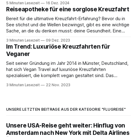
5 Minuten Lesezeit
16 Dez. 2024
Erfahrungen und Tipps teilen. ⚖️Bitte beachte, dass ich kein
Reiseapotheke für eine sorglose Kreuzfahrt
Arzt bin und dieser Artikel keine ärztliche Beratung ersetzt.
Wenn du unsicher
Bereit für die ultimative Kreuzfahrt-Erfahrung? Bevor du in
See stichst und die Wellen bezwingst, gibt es eine wichtige
Sache, an die du denken musst: deine Gesundheit. Eine
sorgfältig zusammengestellte Reiseapotheke kann der
3 Minuten Lesezeit
09 Dez. 2023
Schlüssel zu einer entspannten und unbeschwerten
Im Trend: Luxuriöse Kreuzfahrten für
Kreuzfahrt sein. Von der Überwindung von Seekrankheit bis
Veganer
zur Bewältigung von
Seit seiner Gründung im Jahr 2014 in Münster, Deutschland,
hat sich Vegan Travel auf luxuriöse Kreuzfahrten
spezialisiert, die komplett vegan gestaltet sind. Das
Unternehmen arbeitet dabei mit verschiedenen Reedereien
3 Minuten Lesezeit
22 Nov. 2023
zusammen, um Schiffe exklusiv für ihre veganen Reisen zu
chartern. Dabei bietet Vegan Travel nicht nur
Flusskreuzfahrten, sondern auch Hochseekreuzfahrten an.
UNSERE LETZTEN BEITRÄGE AUS DER KATEGORIE "FLUGREISE"
Unsere USA-Reise geht weiter: Hinflug von
Amsterdam nach New York mit Delta Airlines