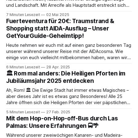
und Landschaft. Mit Arrecife als Hauptstadt erstreckt sich
die Insel über 845,94 Quadratkilometer und beherbergt
7 Minuten Lesezeit
02 Mai 2025
mehr als 161.000 Einwohner. Nur etwa 140 km von der
Fuerteventura für 20€: Traumstrand &
marokkanischen Küste entfernt und rund 1000 km vom
Shopping statt AIDA-Ausflug – Unser
spanischen Festland,
GetYourGuide-Geheimtipp!
Heute nehmen wir euch mit auf einen ganz besonderen Tag
unserer während unserer Reise mit der AIDAcosma. Wie
einige von euch vielleicht mitbekommen haben, waren wir
ganze 14 Tage an Bord und haben gleich zweimal
6 Minuten Lesezeit
28 Apr. 2025
hintereinander die 7-tägige Tour „Kanaren & Madeira*“
🏛️ Rom mal anders: Die Heiligen Pforten im
gemacht. Start- und Zielhafen war jeweils Gran
Jubiläumsjahr 2025 entdecken
Ah, Rom! 🏛️ Die Ewige Stadt hat immer etwas Magisches –
aber dieses Jahr ist es etwas ganz Besonderes! Alle 25
Jahre öffnen sich die Heiligen Pforten der vier päpstlichen
Basiliken, und 2024 ist wieder so ein Jubeljahr. 🎉 Wenn dein
5 Minuten Lesezeit
27 Feb. 2025
Kreuzfahrtschiff in Civitavecchia anlegt, hast du die Chance,
Mit dem Hop-on-Hop-off-Bus durch Las
dieses seltene Ereignis live
Palmas: Unsere Erfahrungen 🚍🌴
Während unserer zweiwöchigen Kanaren- und Madeira-