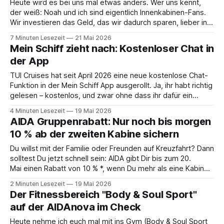
Heute wird es bei uns mal etwas anders. Wer uns kennt,
der weiß: Noah und ich sind eigentlich Innenkabinen-Fans.
Wir investieren das Geld, das wir dadurch sparen, lieber in
Aktivitäten an Bord, gutes Essen oder den ein oder anderen
7 Minuten Lesezeit
21 Mai 2026
Cocktail an der Bar. Auch auf einer unserer letzten Reisen
Mein Schiff zieht nach: Kostenloser Chat in
der App
TUI Cruises hat seit April 2026 eine neue kostenlose Chat-
Funktion in der Mein Schiff App ausgerollt. Ja, ihr habt richtig
gelesen – kostenlos, und zwar ohne dass ihr dafür ein
Internet-Paket buchen müsst. Wir sind ja immer ein
4 Minuten Lesezeit
19 Mai 2026
bisschen kritisch, wenn neue App-Features angekündigt
AIDA Gruppenrabatt: Nur noch bis morgen
werden. Gerade beim Thema
10 % ab der zweiten Kabine sichern
Du willst mit der Familie oder Freunden auf Kreuzfahrt? Dann
solltest Du jetzt schnell sein: AIDA gibt Dir bis zum 20.
Mai einen Rabatt von 10 % *, wenn Du mehr als eine Kabine
buchst. Die Aktion läuft also nur noch bis morgen – Zeit, das
2 Minuten Lesezeit
19 Mai 2026
passende Angebot rauszusuchen. Das steckt hinter der
Der Fitnessbereich "Body & Soul Sport"
auf der AIDAnova im Check
Heute nehme ich euch mal mit ins Gym (Body & Soul Sport