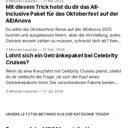
8 Minuten Lesezeit
21 Mai 2025
Reedereien?“ 🤔 Diese Frage hören Noah und ich immer
Mit diesem Trick holst du dir das All-
wieder, und das ist auch verständlich,
Inclusive Paket für das Oktoberfest auf der
AIDAnova
Du willst die Oktoberfest-Reise auf der AIDAnova 2025
buchen und ausgelassen feiern, aber die Vorstellung, jedes
Getränk einzeln zahlen zu müssen, schreckt dich ab? Kein
Problem! Auch wenn bei den Themenreisen normalerweise
2 Minuten Lesezeit
21 Sep. 2024
kein All-Inclusive-Paket buchbar ist, verrate ich dir einen
Lohnt sich ein Getränkepaket bei Celebrity
Weg, wie du trotzdem in den Genuss
Cruises?
Wenn du eine Kreuzfahrt mit Celebrity Cruises planst, stellst
du dir vielleicht die Frage, ob sich der Kauf eines
Getränkepakets lohnt. Die verschiedenen Pakete bieten
unterschiedliche Leistungen und Preise, und es kann
3 Minuten Lesezeit
17 Juli 2024
schwierig sein zu entscheiden, welches das richtige für dich
ist. Hier ist ein Überblick über die verschiedenen
Getränkepakete,
UNSERE LETZTEN BEITRÄGE AUS DER KATEGORIE "ESSEN"