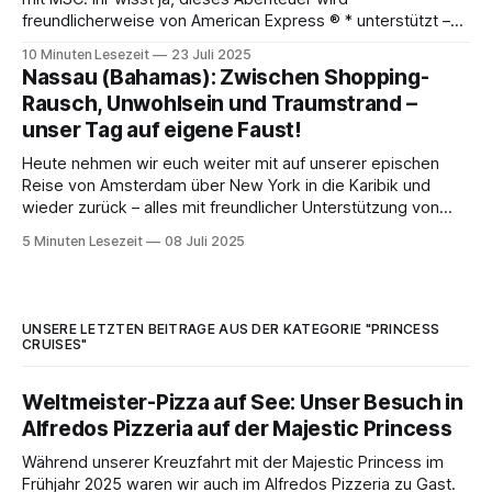
freundlicherweise von American Express ® * unterstützt –
dafür ein dickes Dankeschön! Aber keine Sorge, unsere
10 Minuten Lesezeit
23 Juli 2025
Meinungen bleiben wie immer 100 % unsere eigenen. Alles,
Nassau (Bahamas): Zwischen Shopping-
was wir euch erzählen, haben wir genau so erlebt oder
Rausch, Unwohlsein und Traumstrand –
gedacht. 😉 Dieser Artikel
unser Tag auf eigene Faust!
Heute nehmen wir euch weiter mit auf unserer epischen
Reise von Amsterdam über New York in die Karibik und
wieder zurück – alles mit freundlicher Unterstützung von
American Express®. Kleiner Reminder: Auch wenn Amex
5 Minuten Lesezeit
08 Juli 2025
diese Reise sponsert, sind unsere Meinungen und
Erlebnisse natürlich wie immer 100 % echt und unsere
eigenen. 😉 Dieser
UNSERE LETZTEN BEITRÄGE AUS DER KATEGORIE "PRINCESS
CRUISES"
Weltmeister-Pizza auf See: Unser Besuch in
Alfredos Pizzeria auf der Majestic Princess
Während unserer Kreuzfahrt mit der Majestic Princess im
Frühjahr 2025 waren wir auch im Alfredos Pizzeria zu Gast.