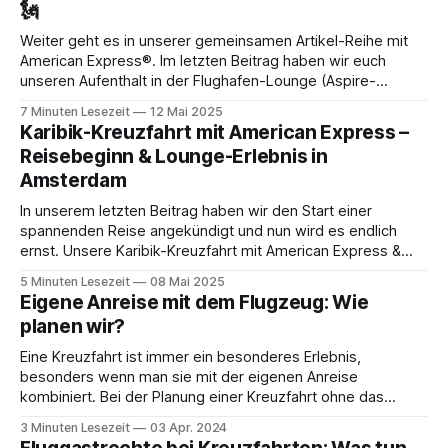
🗽
Weiter geht es in unserer gemeinsamen Artikel-Reihe mit
American Express®. Im letzten Beitrag haben wir euch
unseren Aufenthalt in der Flughafen-Lounge (Aspire-
Lounge) in Amsterdam gezeigt und in diesem Artikel
7 Minuten Lesezeit
12 Mai 2025
nehmen wir euch nun mit auf den Flug in Richtung New York.
Karibik-Kreuzfahrt mit American Express –
💡Diese Reise findet im Rahmen einer
Reisebeginn & Lounge-Erlebnis in
Amsterdam
In unserem letzten Beitrag haben wir den Start einer
spannenden Reise angekündigt und nun wird es endlich
ernst. Unsere Karibik-Kreuzfahrt mit American Express &
MSC – Der große Auftakt!Mit großer Vorfreude kündigen wir
5 Minuten Lesezeit
08 Mai 2025
heute den Auftakt einer spannenden Artikelserie an, die im
Eigene Anreise mit dem Flugzeug: Wie
Rahmen einer Kooperation mit American Express® entsteht.
planen wir?
Eine Kreuzfahrt ist immer ein besonderes Erlebnis,
besonders wenn man sie mit der eigenen Anreise
kombiniert. Bei der Planung einer Kreuzfahrt ohne das
Anreisepaket der Reederei gibt es einige wichtige Schritte,
3 Minuten Lesezeit
03 Apr. 2024
die wir immer beachten, um sicherzustellen, dass alles