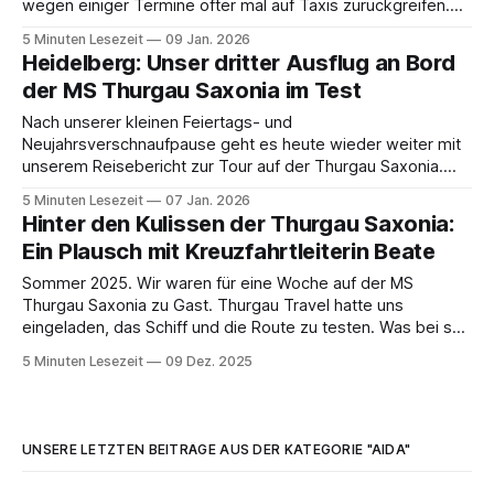
wegen einiger Termine öfter mal auf Taxis zurückgreifen.
Daher möchte ich euch heute ein paar Tipps und Tricks zum
5 Minuten Lesezeit
09 Jan. 2026
Taxifahren in Rom geben und einen Vergleich zu Uber
Heidelberg: Unser dritter Ausflug an Bord
ziehen. Außerdem
der MS Thurgau Saxonia im Test
Nach unserer kleinen Feiertags- und
Neujahrsverschnaufpause geht es heute wieder weiter mit
unserem Reisebericht zur Tour auf der Thurgau Saxonia.
Nachdem wir euch im letzten Beitrag Bad Wimpfen gezeigt
5 Minuten Lesezeit
07 Jan. 2026
haben, steht heute als Nächstes ein echtes Highlight auf
Hinter den Kulissen der Thurgau Saxonia:
dem Plan: Heidelberg. 💡Wie immer kurz vorab zur
Ein Plausch mit Kreuzfahrtleiterin Beate
Transparenz: Wir sind auf
Sommer 2025. Wir waren für eine Woche auf der MS
Thurgau Saxonia zu Gast. Thurgau Travel hatte uns
eingeladen, das Schiff und die Route zu testen. Was bei so
einem kleinen Schiff ("Boutique-Schiff", wie man es im
5 Minuten Lesezeit
09 Dez. 2025
Fachjargon nennt) sofort auffällt: Man ist hier keine
Kabinennummer. Innerhalb
UNSERE LETZTEN BEITRÄGE AUS DER KATEGORIE "AIDA"