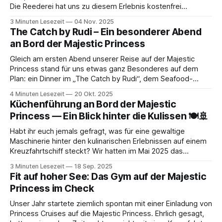
Die Reederei hat uns zu diesem Erlebnis kostenfrei
eingeladen. Das Restaurant zählt zu den Aufpreis-
3 Minuten Lesezeit
04 Nov. 2025
Restaurants an Bord, ist aber mit 14,99 $ pro Person eines
The Catch by Rudi – Ein besonderer Abend
der günstigsten dieser Kategorie. Im Preis
an Bord der Majestic Princess
Gleich am ersten Abend unserer Reise auf der Majestic
Princess stand für uns etwas ganz Besonderes auf dem
Plan: ein Dinner im „The Catch by Rudi“, dem Seafood-
Aufpreisrestaurant von Starkoch Rudi Sodamin. Die
4 Minuten Lesezeit
20 Okt. 2025
Reederei hatte uns im Frühjahr 2025 zu dieser Erfahrung
Küchenführung an Bord der Majestic
eingeladen – und natürlich ließen wir uns das
Princess — Ein Blick hinter die Kulissen 🍽️🚢
Habt ihr euch jemals gefragt, was für eine gewaltige
Maschinerie hinter den kulinarischen Erlebnissen auf einem
Kreuzfahrtschiff steckt? Wir hatten im Mai 2025 das
unglaubliche Glück, auf Einladung von Princess Cruises an
3 Minuten Lesezeit
18 Sep. 2025
einer exklusiven Küchenführung auf der Majestic Princess
Fit auf hoher See: Das Gym auf der Majestic
teilzunehmen. Es war ein faszinierender Einblick in eine
Princess im Check
Welt, die den
Unser Jahr startete ziemlich spontan mit einer Einladung von
Princess Cruises auf die Majestic Princess. Ehrlich gesagt,