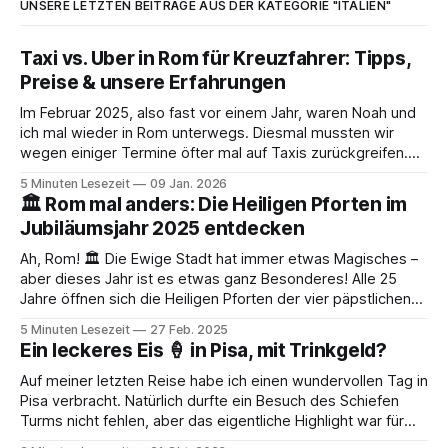
UNSERE LETZTEN BEITRÄGE AUS DER KATEGORIE "ITALIEN"
Taxi vs. Uber in Rom für Kreuzfahrer: Tipps,
Preise & unsere Erfahrungen
Im Februar 2025, also fast vor einem Jahr, waren Noah und
ich mal wieder in Rom unterwegs. Diesmal mussten wir
wegen einiger Termine öfter mal auf Taxis zurückgreifen.
Daher möchte ich euch heute ein paar Tipps und Tricks zum
5 Minuten Lesezeit
09 Jan. 2026
Taxifahren in Rom geben und einen Vergleich zu Uber
🏛️ Rom mal anders: Die Heiligen Pforten im
ziehen. Außerdem
Jubiläumsjahr 2025 entdecken
Ah, Rom! 🏛️ Die Ewige Stadt hat immer etwas Magisches –
aber dieses Jahr ist es etwas ganz Besonderes! Alle 25
Jahre öffnen sich die Heiligen Pforten der vier päpstlichen
Basiliken, und 2024 ist wieder so ein Jubeljahr. 🎉 Wenn dein
5 Minuten Lesezeit
27 Feb. 2025
Kreuzfahrtschiff in Civitavecchia anlegt, hast du die Chance,
Ein leckeres Eis 🍦 in Pisa, mit Trinkgeld?
dieses seltene Ereignis live
Auf meiner letzten Reise habe ich einen wundervollen Tag in
Pisa verbracht. Natürlich durfte ein Besuch des Schiefen
Turms nicht fehlen, aber das eigentliche Highlight war für
mich ein köstliches Gelato in einem charmanten kleinen