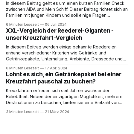
kommen für
In diesem Beitrag geht es um einen kurzen Familien Check
zwischen AIDA und Mein Schiff. Dieser Beitrag richtet sich an
Familien mit jungen Kindern und soll einige Fragen
beleuchten, die man sich möglicherweise vor der Reise
6 Minuten Lesezeit
06 Juli 2024
stellt. Darf ich mit meinem Kind ins Schwimmbad? AIDA: Es
XXL-Vergleich der Reederei-Giganten -
gibt ein striktes Verbot
unser Kreuzfahrt-Vergleich
In diesem Beitrag werden einige bekannte Reedereien
anhand verschiedener Kriterien wie Getränke und
Getränkepakete, Unterhaltung, Ambiente, Dresscode und
Kinderfreundlichkeit miteinander verglichen. Welche
6 Minuten Lesezeit
17 Apr. 2024
Reedereien vergleichen wir? * AIDA Cruises (AIDA) * TUI
Lohnt es sich, ein Getränkepaket bei einer
Cruises (Mein Schiff) * COSTA Crociere (Costa) * MSC
Kreuzfahrt pauschal zu buchen?
Cruises (MSC) * Royal Caribbean Interational (Royal
Carribean) * Norwegian Cruise Line (NCL) Kurzüberblick der
Kreuzfahrten erfreuen sich seit Jahren wachsender
Reedereien
Beliebtheit. Neben der einzigartigen Möglichkeit, mehrere
Destinationen zu besuchen, bieten sie eine Vielzahl von
Annehmlichkeiten und Dienstleistungen an Bord. Eine dieser
3 Minuten Lesezeit
21 März 2024
Optionen ist das Getränkepaket, das oft im Voraus pauschal
gebucht werden kann. Doch lohnt sich diese Investition
wirklich? Dieser Blogbeitrag beleuchtet die Vor-