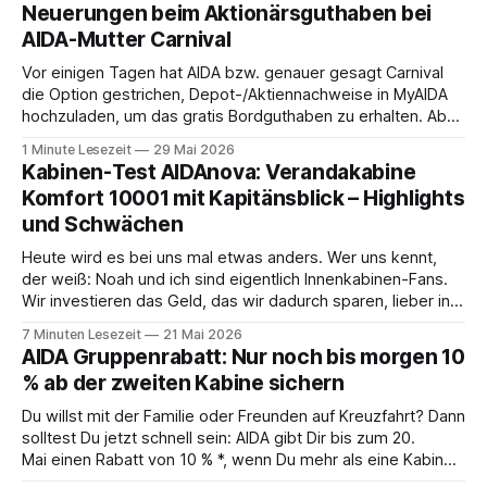
Neuerungen beim Aktionärsguthaben bei
AIDA-Mutter Carnival
Vor einigen Tagen hat AIDA bzw. genauer gesagt Carnival
die Option gestrichen, Depot-/Aktiennachweise in MyAIDA
hochzuladen, um das gratis Bordguthaben zu erhalten. Ab
sofort muss die bisher optionale StockPerks-App genutzt
1 Minute Lesezeit
29 Mai 2026
werden, um das Bordguthaben zu erhalten. Bereits vor
Kabinen-Test AIDAnova: Verandakabine
einiger Zeit wurde zudem die Möglichkeit gestrichen, das
Komfort 10001 mit Kapitänsblick – Highlights
Bordguthaben per
und Schwächen
Heute wird es bei uns mal etwas anders. Wer uns kennt,
der weiß: Noah und ich sind eigentlich Innenkabinen-Fans.
Wir investieren das Geld, das wir dadurch sparen, lieber in
Aktivitäten an Bord, gutes Essen oder den ein oder anderen
7 Minuten Lesezeit
21 Mai 2026
Cocktail an der Bar. Auch auf einer unserer letzten Reisen
AIDA Gruppenrabatt: Nur noch bis morgen 10
% ab der zweiten Kabine sichern
Du willst mit der Familie oder Freunden auf Kreuzfahrt? Dann
solltest Du jetzt schnell sein: AIDA gibt Dir bis zum 20.
Mai einen Rabatt von 10 % *, wenn Du mehr als eine Kabine
buchst. Die Aktion läuft also nur noch bis morgen – Zeit, das