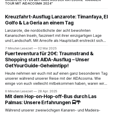
TOUR MIT AIDACOSMA 2024"
Kreuzfahrt-Ausflug Lanzarote: Timanfaya, El
Golfo & La Geria an einem Tag
Lanzarote, die nordöstlichste der acht bewohnten
Kanarischen Inseln, fasziniert mit ihrer einzigartigen Lage
und Landschaft. Mit Arrecife als Hauptstadt erstreckt sich
die Insel über 845,94 Quadratkilometer und beherbergt
7 Minuten Lesezeit
02 Mai 2025
mehr als 161.000 Einwohner. Nur etwa 140 km von der
Fuerteventura für 20€: Traumstrand &
marokkanischen Küste entfernt und rund 1000 km vom
Shopping statt AIDA-Ausflug – Unser
spanischen Festland,
GetYourGuide-Geheimtipp!
Heute nehmen wir euch mit auf einen ganz besonderen Tag
unserer während unserer Reise mit der AIDAcosma. Wie
einige von euch vielleicht mitbekommen haben, waren wir
ganze 14 Tage an Bord und haben gleich zweimal
6 Minuten Lesezeit
28 Apr. 2025
hintereinander die 7-tägige Tour „Kanaren & Madeira*“
Mit dem Hop-on-Hop-off-Bus durch Las
gemacht. Start- und Zielhafen war jeweils Gran
Palmas: Unsere Erfahrungen 🚍🌴
Während unserer zweiwöchigen Kanaren- und Madeira-