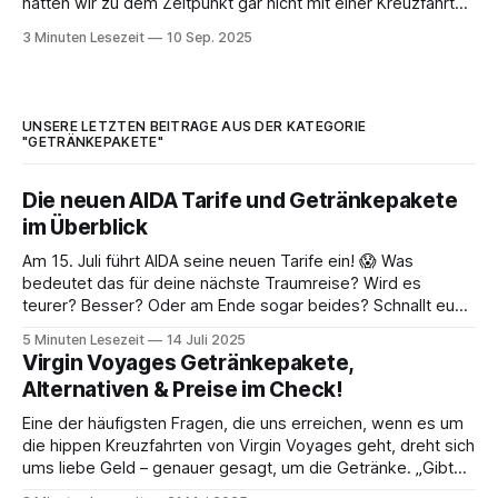
hatten wir zu dem Zeitpunkt gar nicht mit einer Kreuzfahrt
gerechnet, aber so ist das Leben manchmal! 😜 Ihr wisst ja,
3 Minuten Lesezeit
10 Sep. 2025
wie das ist: Unerwartete Kreuzfahrt-Kilos schleppt man
nicht gerne mit nach Hause.
UNSERE LETZTEN BEITRÄGE AUS DER KATEGORIE
"GETRÄNKEPAKETE"
Die neuen AIDA Tarife und Getränkepakete
im Überblick
Am 15. Juli führt AIDA seine neuen Tarife ein! 😱 Was
bedeutet das für deine nächste Traumreise? Wird es
teurer? Besser? Oder am Ende sogar beides? Schnallt euch
an, denn wir tauchen tief in die Details ein und geben euch
5 Minuten Lesezeit
14 Juli 2025
eine ehrliche Einschätzung, ob ihr jetzt noch schnell buchen
Virgin Voyages Getränkepakete,
oder lieber
Alternativen & Preise im Check!
Eine der häufigsten Fragen, die uns erreichen, wenn es um
die hippen Kreuzfahrten von Virgin Voyages geht, dreht sich
ums liebe Geld – genauer gesagt, um die Getränke. „Gibt
es bei Virgin Voyages Getränkepakete wie bei anderen