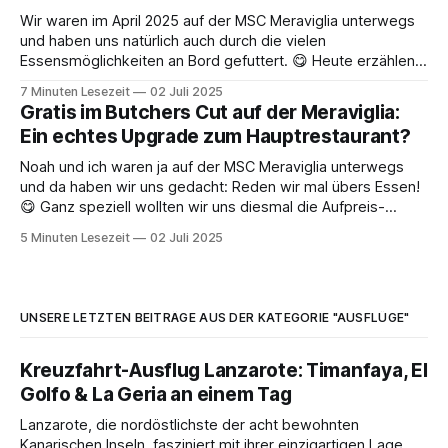
Wir waren im April 2025 auf der MSC Meraviglia unterwegs
und haben uns natürlich auch durch die vielen
Essensmöglichkeiten an Bord gefuttert. 😋 Heute erzählen
wir euch, wie es uns in den verschiedenen Restaurants so
7 Minuten Lesezeit
02 Juli 2025
ergangen ist, mit einem kleinen Extra-Fokus auf die
Gratis im Butchers Cut auf der Meraviglia:
inkludierten À-la-carte-Restaurants. An Bord
Ein echtes Upgrade zum Hauptrestaurant?
Noah und ich waren ja auf der MSC Meraviglia unterwegs
und da haben wir uns gedacht: Reden wir mal übers Essen!
😋 Ganz speziell wollten wir uns diesmal die Aufpreis-
Restaurants vorknöpfen. In diesem Fall das "Butchers Cut".
5 Minuten Lesezeit
02 Juli 2025
Als Member im MSC Voyagers Club hatten wir ja das
Privileg,
UNSERE LETZTEN BEITRÄGE AUS DER KATEGORIE "AUSFLÜGE"
Kreuzfahrt-Ausflug Lanzarote: Timanfaya, El
Golfo & La Geria an einem Tag
Lanzarote, die nordöstlichste der acht bewohnten
Kanarischen Inseln, fasziniert mit ihrer einzigartigen Lage