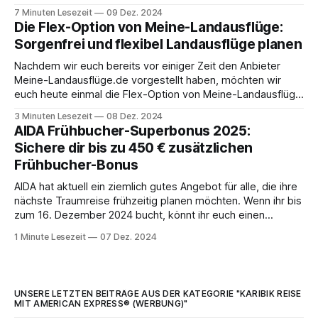
Kombinationen sind besonders spannend, da sie preislich
7 Minuten Lesezeit
09 Dez. 2024
attraktiv wirken und alle Vorteile einer Pauschalreise bieten:
Die Flex-Option von Meine-Landausflüge:
Sicherheit, Komfort und ein Ansprechpartner für alle
Sorgenfrei und flexibel Landausflüge planen
Eventualitäten. ALDI Reisen wird betrieben
Nachdem wir euch bereits vor einiger Zeit den Anbieter
Meine-Landausflüge.de vorgestellt haben, möchten wir
euch heute einmal die Flex-Option von Meine-Landausflüge
etwas genauer vorstellen – eine tolle Zusatzoption, die
3 Minuten Lesezeit
08 Dez. 2024
euren Landausflug noch entspannter macht. Du kennst
AIDA Frühbucher-Superbonus 2025:
Meine Landausflüge.de noch nicht? In diesem Artikel haben
Sichere dir bis zu 450 € zusätzlichen
wir den
Frühbucher-Bonus
AIDA hat aktuell ein ziemlich gutes Angebot für alle, die ihre
nächste Traumreise frühzeitig planen möchten. Wenn ihr bis
zum 16. Dezember 2024 bucht, könnt ihr euch einen
zusätzlichen Frühbucher-Superbonus von bis zu 450 Euro
1 Minute Lesezeit
07 Dez. 2024
sichern. Das ist doch fast schon ein vorgezogenes
Weihnachtsgeschenk, oder? 🎄 Was bringt euch der
UNSERE LETZTEN BEITRÄGE AUS DER KATEGORIE "KARIBIK REISE
MIT AMERICAN EXPRESS® (WERBUNG)"