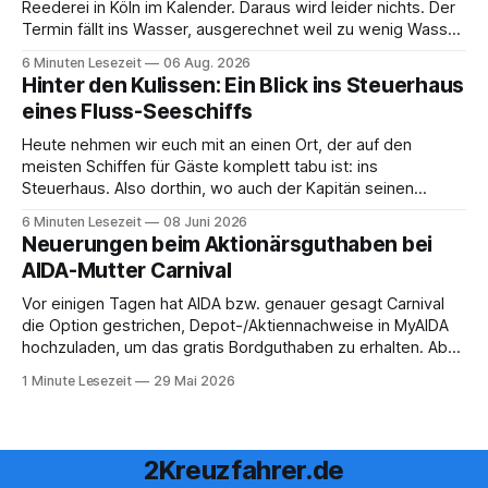
Reederei in Köln im Kalender. Daraus wird leider nichts. Der
Termin fällt ins Wasser, ausgerechnet weil zu wenig Wasser
da ist. 😅 Und am Wochenende steigen wir in Linz an Bord
6 Minuten Lesezeit
06 Aug. 2026
und fahren mit Thurgau Travel die Donau hinunter Richtung
Hinter den Kulissen: Ein Blick ins Steuerhaus
Budapest. Auch
eines Fluss-Seeschiffs
Heute nehmen wir euch mit an einen Ort, der auf den
meisten Schiffen für Gäste komplett tabu ist: ins
Steuerhaus. Also dorthin, wo auch der Kapitän seinen
Arbeitsplatz hat. Auf unserer Reise mit der MS Thurgau
6 Minuten Lesezeit
08 Juni 2026
Saxonia ging es zur Mittagszeit von Mainz Richtung Koblenz
Neuerungen beim Aktionärsguthaben bei
– und wir durften für ein
AIDA-Mutter Carnival
Vor einigen Tagen hat AIDA bzw. genauer gesagt Carnival
die Option gestrichen, Depot-/Aktiennachweise in MyAIDA
hochzuladen, um das gratis Bordguthaben zu erhalten. Ab
sofort muss die bisher optionale StockPerks-App genutzt
1 Minute Lesezeit
29 Mai 2026
werden, um das Bordguthaben zu erhalten. Bereits vor
einiger Zeit wurde zudem die Möglichkeit gestrichen, das
Bordguthaben per
2Kreuzfahrer.de