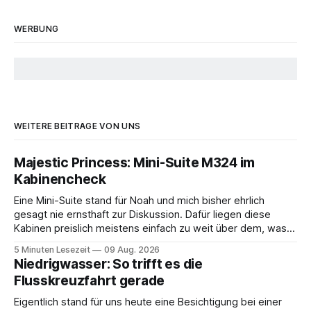
WERBUNG
WEITERE BEITRÄGE VON UNS
Majestic Princess: Mini-Suite M324 im
Kabinencheck
Eine Mini-Suite stand für Noah und mich bisher ehrlich
gesagt nie ernsthaft zur Diskussion. Dafür liegen diese
Kabinen preislich meistens einfach zu weit über dem, was
wir sonst buchen. Wir sind viel auf dem Schiff unterwegs
5 Minuten Lesezeit
09 Aug. 2026
und investieren das gesparte Geld lieber in Ausflüge, gutes
Niedrigwasser: So trifft es die
Essen oder in den
Flusskreuzfahrt gerade
Eigentlich stand für uns heute eine Besichtigung bei einer