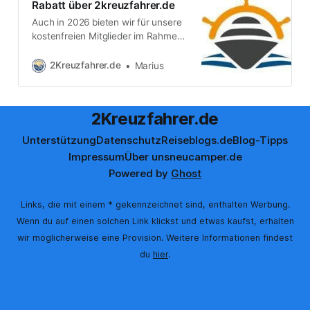
Rabatt über 2kreuzfahrer.de
Auch in 2026 bieten wir für unsere
kostenfreien Mitglieder im Rahmen
einer Kooperation mit Meine-
Landausflüge.de* einen Gutschein
2Kreuzfahrer.de
Marius
an. Leider konnten wir die 10% aus
2025 nicht mehr für 2026 durch
bekommen, aber Meine-
2Kreuzfahrer.de
Landausflüge.de spendiert euch als
Lesern unseres Blogs dennoch
Unterstützung
Datenschutz
Reiseblogs.de
Blog-Tipps
weiterhin 5% als Rabattcode. 🚀Für
Impressum
Über uns
neucamper.de
unsere eiligen Gäste:
Powered by
Ghost
Links, die mit einem * gekennzeichnet sind, enthalten Werbung.
Wenn du auf einen solchen Link klickst und etwas kaufst, erhalten
wir möglicherweise eine Provision. Weitere Informationen findest
du
hier
.