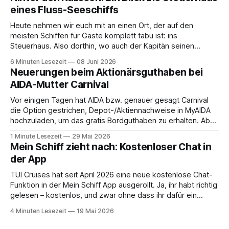
Budapest. Auch
eines Fluss-Seeschiffs
Heute nehmen wir euch mit an einen Ort, der auf den
meisten Schiffen für Gäste komplett tabu ist: ins
Steuerhaus. Also dorthin, wo auch der Kapitän seinen
Arbeitsplatz hat. Auf unserer Reise mit der MS Thurgau
6 Minuten Lesezeit
08 Juni 2026
Saxonia ging es zur Mittagszeit von Mainz Richtung Koblenz
Neuerungen beim Aktionärsguthaben bei
– und wir durften für ein
AIDA-Mutter Carnival
Vor einigen Tagen hat AIDA bzw. genauer gesagt Carnival
die Option gestrichen, Depot-/Aktiennachweise in MyAIDA
hochzuladen, um das gratis Bordguthaben zu erhalten. Ab
sofort muss die bisher optionale StockPerks-App genutzt
1 Minute Lesezeit
29 Mai 2026
werden, um das Bordguthaben zu erhalten. Bereits vor
Mein Schiff zieht nach: Kostenloser Chat in
einiger Zeit wurde zudem die Möglichkeit gestrichen, das
der App
Bordguthaben per
TUI Cruises hat seit April 2026 eine neue kostenlose Chat-
Funktion in der Mein Schiff App ausgerollt. Ja, ihr habt richtig
gelesen – kostenlos, und zwar ohne dass ihr dafür ein
Internet-Paket buchen müsst. Wir sind ja immer ein
4 Minuten Lesezeit
19 Mai 2026
bisschen kritisch, wenn neue App-Features angekündigt
werden. Gerade beim Thema