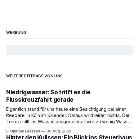
WERBUNG
WEITERE BEITRÄGE VON UNS
Niedrigwasser: So trifft es die
Flusskreuzfahrt gerade
Eigentlich stand für uns heute eine Besichtigung bei einer
Reederei in Köln im Kalender. Daraus wird leider nichts. Der
Termin fällt ins Wasser, ausgerechnet weil zu wenig Wasser
da ist. 😅 Und am Wochenende steigen wir in Linz an Bord
6 Minuten Lesezeit
06 Aug. 2026
und fahren mit Thurgau Travel die Donau hinunter Richtung
Hinter den Kulissen: Ein Blick ins Steuerhaus