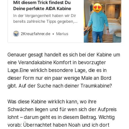
Mit diesem Trick findest Du
Deine perfekte AIDA Kabine
In der Vergangenheit haben wir Dir
bereits zahlreiche Tipps gegeben,
wie Du die perfekte Kabine für Dich
finden kannst – ob in Bezug auf
2Kreuzfahrer.de
Marius
Preis-Leistungs-Verhältnis, Lage,
Helligkeit und vieles mehr. Dennoch
blieben oft noch Fragen offen, denn
Genauer gesagt handelt es sich bei der Kabine um
die Deckpläne können recht
komplex sein. Aber es gibt eine
eine Verandakabine Komfort in bevorzugter
einfache Lösung: den AIDA
Lage.Eine wirklich besondere Lage, die es in
dieser Form nur ein paar wenige Male an Bord
gibt. Auf der Suche nach deiner Traumkabine?
Was diese Kabine wirklich kann, wo ihre
Schwächen liegen und für wen sich der Aufpreis
lohnt – darum geht es in diesem Beitrag. Wichtig
vorab: Übernachtet haben Noah und ich dort