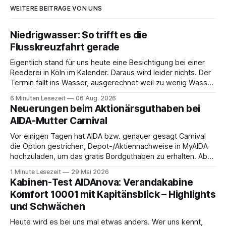
WEITERE BEITRÄGE VON UNS
Niedrigwasser: So trifft es die
Flusskreuzfahrt gerade
Eigentlich stand für uns heute eine Besichtigung bei einer
Reederei in Köln im Kalender. Daraus wird leider nichts. Der
Termin fällt ins Wasser, ausgerechnet weil zu wenig Wasser
da ist. 😅 Und am Wochenende steigen wir in Linz an Bord
6 Minuten Lesezeit
06 Aug. 2026
und fahren mit Thurgau Travel die Donau hinunter Richtung
Neuerungen beim Aktionärsguthaben bei
Budapest. Auch
AIDA-Mutter Carnival
Vor einigen Tagen hat AIDA bzw. genauer gesagt Carnival
die Option gestrichen, Depot-/Aktiennachweise in MyAIDA
hochzuladen, um das gratis Bordguthaben zu erhalten. Ab
sofort muss die bisher optionale StockPerks-App genutzt
1 Minute Lesezeit
29 Mai 2026
werden, um das Bordguthaben zu erhalten. Bereits vor
Kabinen-Test AIDAnova: Verandakabine
einiger Zeit wurde zudem die Möglichkeit gestrichen, das
Komfort 10001 mit Kapitänsblick – Highlights
Bordguthaben per
und Schwächen
Heute wird es bei uns mal etwas anders. Wer uns kennt,