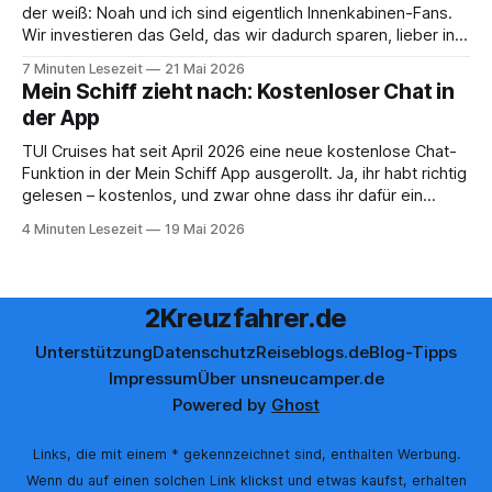
der weiß: Noah und ich sind eigentlich Innenkabinen-Fans.
Wir investieren das Geld, das wir dadurch sparen, lieber in
Aktivitäten an Bord, gutes Essen oder den ein oder anderen
7 Minuten Lesezeit
21 Mai 2026
Cocktail an der Bar. Auch auf einer unserer letzten Reisen
Mein Schiff zieht nach: Kostenloser Chat in
der App
TUI Cruises hat seit April 2026 eine neue kostenlose Chat-
Funktion in der Mein Schiff App ausgerollt. Ja, ihr habt richtig
gelesen – kostenlos, und zwar ohne dass ihr dafür ein
Internet-Paket buchen müsst. Wir sind ja immer ein
4 Minuten Lesezeit
19 Mai 2026
bisschen kritisch, wenn neue App-Features angekündigt
werden. Gerade beim Thema
2Kreuzfahrer.de
Unterstützung
Datenschutz
Reiseblogs.de
Blog-Tipps
Impressum
Über uns
neucamper.de
Powered by
Ghost
Links, die mit einem * gekennzeichnet sind, enthalten Werbung.
Wenn du auf einen solchen Link klickst und etwas kaufst, erhalten