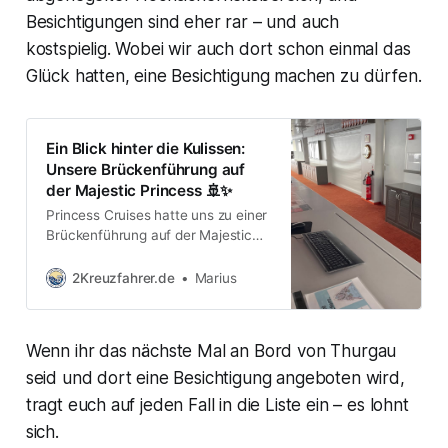
Besichtigungen sind eher rar – und auch
kostspielig. Wobei wir auch dort schon einmal das
Glück hatten, eine Besichtigung machen zu dürfen.
Ein Blick hinter die Kulissen:
Unsere Brückenführung auf
der Majestic Princess 🚢✨
Princess Cruises hatte uns zu einer
Brückenführung auf der Majestic
Princess eingeladen. Für uns war
es das erste Mal, dass wir eine
2Kreuzfahrer.de
Marius
Schiffsbrücke in echt gesehen
haben – und wir waren echt
beeindruckt. Wir durften uns frei
Wenn ihr das nächste Mal an Bord von Thurgau
bewegen, Fragen stellen und Fotos
machen (Videos sind dort
seid und dort eine Besichtigung angeboten wird,
verboten). Rund eine halbe Stunde
tragt euch auf jeden Fall in die Liste ein – es lohnt
sich.