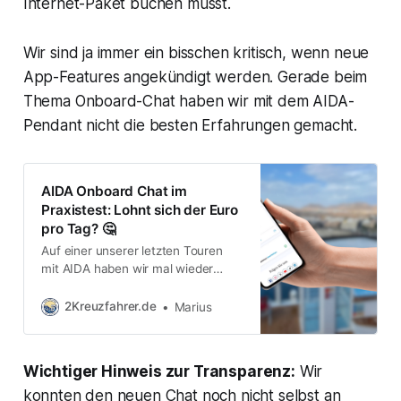
Internet-Paket buchen müsst.
Wir sind ja immer ein bisschen kritisch, wenn neue
App-Features angekündigt werden. Gerade beim
Thema Onboard-Chat haben wir mit dem AIDA-
Pendant nicht die besten Erfahrungen gemacht.
AIDA Onboard Chat im
Praxistest: Lohnt sich der Euro
pro Tag? 🤔
Auf einer unserer letzten Touren
mit AIDA haben wir mal wieder
etwas Neues ausprobiert: den
Onboard Chat. Dieser Tarif ist mit
2Kreuzfahrer.de
Marius
Abstand der günstigste “Internet” -
Tarif an Bord und der nächst
günstigere Social Media Tarif kostet
Wichtiger Hinweis zur Transparenz:
Wir
bereits das fünffache. Alle weiteren
Details zu den Internet-Tarife bei
konnten den neuen Chat noch nicht selbst an