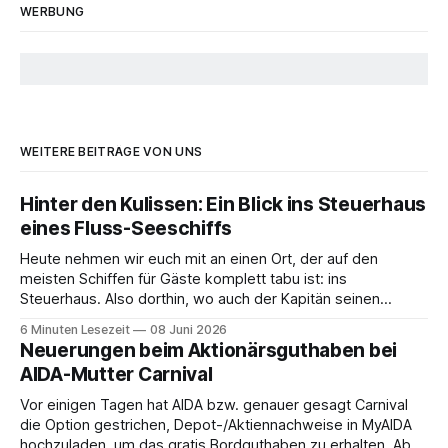
WERBUNG
WEITERE BEITRÄGE VON UNS
Hinter den Kulissen: Ein Blick ins Steuerhaus
eines Fluss-Seeschiffs
Heute nehmen wir euch mit an einen Ort, der auf den
meisten Schiffen für Gäste komplett tabu ist: ins
Steuerhaus. Also dorthin, wo auch der Kapitän seinen
Arbeitsplatz hat. Auf unserer Reise mit der MS Thurgau
6 Minuten Lesezeit
08 Juni 2026
Saxonia ging es zur Mittagszeit von Mainz Richtung Koblenz
Neuerungen beim Aktionärsguthaben bei
– und wir durften für ein
AIDA-Mutter Carnival
Vor einigen Tagen hat AIDA bzw. genauer gesagt Carnival
die Option gestrichen, Depot-/Aktiennachweise in MyAIDA
hochzuladen, um das gratis Bordguthaben zu erhalten. Ab