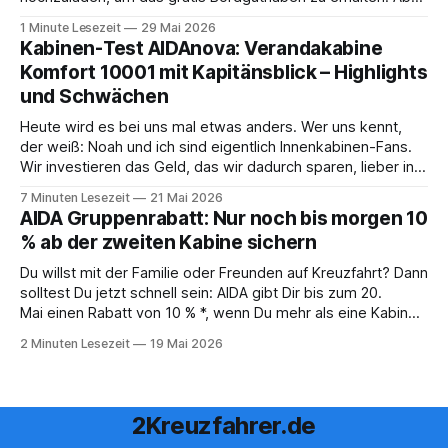
sofort muss die bisher optionale StockPerks-App genutzt
1 Minute Lesezeit
29 Mai 2026
werden, um das Bordguthaben zu erhalten. Bereits vor
Kabinen-Test AIDAnova: Verandakabine
einiger Zeit wurde zudem die Möglichkeit gestrichen, das
Komfort 10001 mit Kapitänsblick – Highlights
Bordguthaben per
und Schwächen
Heute wird es bei uns mal etwas anders. Wer uns kennt,
der weiß: Noah und ich sind eigentlich Innenkabinen-Fans.
Wir investieren das Geld, das wir dadurch sparen, lieber in
Aktivitäten an Bord, gutes Essen oder den ein oder anderen
7 Minuten Lesezeit
21 Mai 2026
Cocktail an der Bar. Auch auf einer unserer letzten Reisen
AIDA Gruppenrabatt: Nur noch bis morgen 10
% ab der zweiten Kabine sichern
Du willst mit der Familie oder Freunden auf Kreuzfahrt? Dann
solltest Du jetzt schnell sein: AIDA gibt Dir bis zum 20.
Mai einen Rabatt von 10 % *, wenn Du mehr als eine Kabine
buchst. Die Aktion läuft also nur noch bis morgen – Zeit, das
2 Minuten Lesezeit
19 Mai 2026
passende Angebot rauszusuchen. Das steckt hinter der
2Kreuzfahrer.de