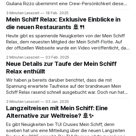
Giuliana Rizzo übernimmt eine Crew-Persönlichkeit diese
symbolträchtige Rolle, die seit einem Jahrzehnt den
3 Minuten Lesezeit
18 Feb. 2025
Wellness-Bereich der Mein Schiff-Flotte prägt. Giuliana
Mein Schiff Relax: Exklusive Einblicke in
Rizzo, Deutsch-Italienerin aus der Region Hannover, begann
die neuen Restaurants 🚢🍴
2015 als Kosmetikerin auf
Heute gibt es spannende Neuigkeiten von der Mein Schiff
Relax, dem neuesten Mitglied der Mein Schiff-Flotte. Auf
der offiziellen Webseite wurde ein Video veröffentlicht, das
uns exklusive Einblicke in die Gastronomie des Neubaus
2 Minuten Lesezeit
03 Feb. 2025
gibt. Webseite öffnen* Hotel Managerin Christina Neuhaus
Neue Details zur Taufe der Mein Schiff
führt uns in einem Rundgang über die „Baustelle“ an
Relax enthüllt
Wir haben ja bereits darüber berichtet, dass die mit
Spannung erwartete Taufreise auf der brandneuen Mein
Schiff Relax rasend schnell ausgebucht war. Doch nun hat
uns eine frische Pressemitteilung von TUI Cruises erreicht,
3 Minuten Lesezeit
03 Jan. 2025
in der weitere aufregende Fakten zum Tauf-Event enthüllt
Langzeitreisen mit Mein Schiff: Eine
wurden. Und diese Infos haben es echt in
Alternative zur Weltreise? 🚢✨
Es gibt Neuigkeiten bei TUI Crusies Mein Schiff, denn
soeben hat uns eine Mitteilung über die neuen Langzeiten