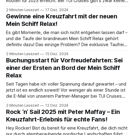
Routen für 2025 erreicht. Bei TUI Cruises gibt's zwar keine
klassischen Weltreisen, dafür aber richtig coole
2 Minuten Lesezeit
17 Dez. 2024
Langzeitreisen. Aber lasst uns mal schauen, was Mein Schiff
Gewinne eine Kreuzfahrt mit der neuen
für 2025 geplant hat! 🌍 Warum
Mein Schiff Relax!
Es gibt Momente, die man sich nicht entgehen lassen darf –
und die Taufe der brandneuen Mein Schiff Relax gehört
definitiv dazu! Das einzige Problem? Die exklusive Taufreise
nach Andalusien vom 7. bis 16. April 2025 ist bereits
2 Minuten Lesezeit
15 Dez. 2024
ausverkauft. 😱 Aber keine Sorge – es gibt immer noch eine
Buchungsstart für Vorfreudefahrten: Sei
Chance, Teil dieses einzigartigen
einer der Ersten an Bord der Mein Schiff
Relax
Seit Tagen habe ich voller Spannung darauf gewartet – und
jetzt ist es endlich soweit! Vor weniger als einer Stunde ist
die E-Mail von unserem Partner-Manager bei TUI Cruises
eingetroffen: Der Buchungsstart für die Vorfreudefahrten*
2 Minuten Lesezeit
12 Dez. 2024
der Mein Schiff Relax hat begonnen und ich kann meine
Rock ‘n‘ Sail 2025 mit Peter Maffay – Ein
Begeisterung kaum noch zurückhalten.
Kreuzfahrt-Erlebnis für echte Fans!
Hey Rocker! Bist du bereit für eine Kreuzfahrt, die dich nicht
nur durch atemberaubende nordische Landschaften führt,