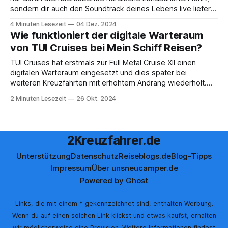
sondern dir auch den Soundtrack deines Lebens live liefert?
Dann schnall dich an: Rock ‘n‘ Sail 2025 mit Peter Maffay und
4 Minuten Lesezeit
04 Dez. 2024
Band steht mal wieder in den Startlöchern und aufgepasst,
Wie funktioniert der digitale Warteraum
die Buchungsfreigabe startet
von TUI Cruises bei Mein Schiff Reisen?
TUI Cruises hat erstmals zur Full Metal Cruise XII einen
digitalen Warteraum eingesetzt und dies später bei
weiteren Kreuzfahrten mit erhöhtem Andrang wiederholt.
Deine nächste Reise wird den digitalen Warteraum
2 Minuten Lesezeit
26 Okt. 2024
einsetzen und du fragst dich nun, was überhaupt dahinter
steckt? Was steckt hinter dem digitalen Warteraum? Ähnlich
wie in der
2Kreuzfahrer.de
Unterstützung
Datenschutz
Reiseblogs.de
Blog-Tipps
Impressum
Über uns
neucamper.de
Powered by
Ghost
Links, die mit einem * gekennzeichnet sind, enthalten Werbung.
Wenn du auf einen solchen Link klickst und etwas kaufst, erhalten
wir möglicherweise eine Provision. Weitere Informationen findest