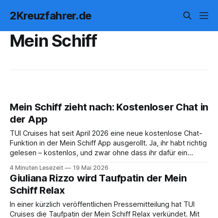
2Kreuzfahrer.de
Mein Schiff
Mein Schiff zieht nach: Kostenloser Chat in
der App
TUI Cruises hat seit April 2026 eine neue kostenlose Chat-
Funktion in der Mein Schiff App ausgerollt. Ja, ihr habt richtig
gelesen – kostenlos, und zwar ohne dass ihr dafür ein
Internet-Paket buchen müsst. Wir sind ja immer ein
4 Minuten Lesezeit
19 Mai 2026
bisschen kritisch, wenn neue App-Features angekündigt
Giuliana Rizzo wird Taufpatin der Mein
werden. Gerade beim Thema
Schiff Relax
In einer kürzlich veröffentlichen Pressemitteilung hat TUI
Cruises die Taufpatin der Mein Schiff Relax verkündet. Mit