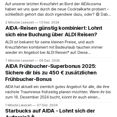
Auf unserer letzten Kreuzfahrt an Bord der AIDAcosma
haben wir uns quer durch die neue Cocktailkarte probiert –
schließlich gehört das doch irgendwie dazu, oder? 😄 Dabei
sind mir einige richtig gute Drinks begegnet, aber auch ein
2 Minuten Lesezeit
13 Dez. 2024
paar, die eher okay waren. Der Ginlos Mule gehört für mich
AIDA-Reisen günstig kombiniert: Lohnt
eher in die zweite
sich eine Buchung über ALDI Reisen?
ALDI ist bekannt für seine kleinen Preise, und auch
Kreuzfahrten kombiniert mit Badeurlaub tauchen immer
wieder im Angebot bei ALDI Reisen* auf. Diese
Kombinationen sind besonders spannend, da sie preislich
7 Minuten Lesezeit
09 Dez. 2024
attraktiv wirken und alle Vorteile einer Pauschalreise bieten:
AIDA Frühbucher-Superbonus 2025:
Sicherheit, Komfort und ein Ansprechpartner für alle
Sichere dir bis zu 450 € zusätzlichen
Eventualitäten. ALDI Reisen wird betrieben
Frühbucher-Bonus
AIDA hat aktuell ein ziemlich gutes Angebot für alle, die ihre
nächste Traumreise frühzeitig planen möchten. Wenn ihr bis
zum 16. Dezember 2024 bucht, könnt ihr euch einen
zusätzlichen Frühbucher-Superbonus von bis zu 450 Euro
1 Minute Lesezeit
07 Dez. 2024
sichern. Das ist doch fast schon ein vorgezogenes
Starbucks auf AIDA - Lohnt sich der
Weihnachtsgeschenk, oder? 🎄 Was bringt euch der