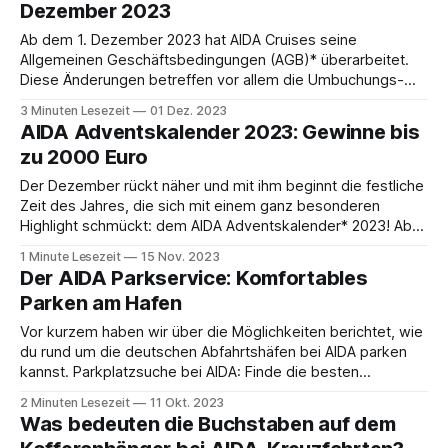
Dezember 2023
Ab dem 1. Dezember 2023 hat AIDA Cruises seine
Allgemeinen Geschäftsbedingungen (AGB)* überarbeitet.
Diese Änderungen betreffen vor allem die Umbuchungs-
und Stornierungsbedingungen und gelten für alle
3 Minuten Lesezeit
01 Dez. 2023
Neubuchungen ab diesem Datum. Was genau sich geändert
AIDA Adventskalender 2023: Gewinne bis
hat und was du jetzt beachten musst, erfährst du hier. Bitte
zu 2000 Euro
beachte, dass unser Artikel lediglich
Der Dezember rückt näher und mit ihm beginnt die festliche
Zeit des Jahres, die sich mit einem ganz besonderen
Highlight schmückt: dem AIDA Adventskalender* 2023! Ab
dem 1. Dezember öffnet sich täglich um Mitternacht ein
1 Minute Lesezeit
15 Nov. 2023
neues Türchen und enthüllt eine faszinierende Welt voller
Der AIDA Parkservice: Komfortables
Überraschungen und Geschenke für alle AIDA-Fans.
Parken am Hafen
Vor kurzem haben wir über die Möglichkeiten berichtet, wie
du rund um die deutschen Abfahrtshäfen bei AIDA parken
kannst. Parkplatzsuche bei AIDA: Finde die besten
Parkmöglichkeit an deutschen AbfahrtshäfenHey, bereit für
2 Minuten Lesezeit
11 Okt. 2023
deine nächste aufregende AIDA Kreuzfahrt? Bevor es
Was bedeuten die Buchstaben auf dem
losgeht, fragst du dich sicher: Wo parke ich mein Auto