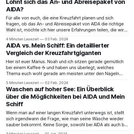
Lohnt sich das An- und Abreisepaket von
AIDA?
Für alle von euch, die eine Kreuzfahrt planen und sich
fragen, ob das An- und Abreisepaket von AIDA die richtige
Wahl ist, möchte ich hier unsere Erfahrungen teilen, die wir
persönlich gemacht haben. Wir haben uns entschieden, das
4 Minuten Lesezeit
03 Feb. 2024
Paket in Anspruch zu nehmen, welches unseren Hin- und
AIDA vs. Mein Schiff: Ein detaillierter
Rückflug von Düsseldorf
Vergleich der Kreuzfahrtgiganten
Hier ist euer Marius. Noah und ich sitzen gerade gemütlich
bei einem Kaffee ☕️ und haben uns überlegt, welches
Thema euch wohl gerade am meisten unter den Nägeln
brennt. Und da kam uns eine Frage in den Sinn, die uns
5 Minuten Lesezeit
02 Feb. 2024
wirklich oft gestellt wird – sei es per Mail, in Kommentaren
Waschen auf hoher See: Ein Überblick
oder
über die Möglichkeiten bei AIDA und Mein
Schiff
Wenn man auf einer langen Kreuzfahrt unterwegs ist, stellt
sich irgendwann die Frage, wie man seine Wäsche wieder
sauber bekommt. Keine Sorge, sowohl bei AIDA als auch bei
Mein Schiff gibt es dafür praktische Lösungen. In diesem
3 Minuten Lesezeit
01 Jan. 2024