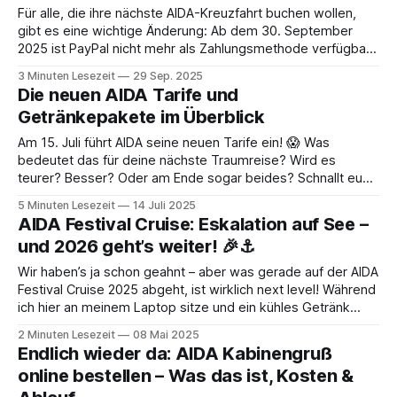
Für alle, die ihre nächste AIDA-Kreuzfahrt buchen wollen,
gibt es eine wichtige Änderung: Ab dem 30. September
2025 ist PayPal nicht mehr als Zahlungsmethode verfügbar.
Stattdessen wird in den kommenden Monaten Klarna als
3 Minuten Lesezeit
29 Sep. 2025
neue Zahlungsoption eingeführt. Was bedeutet das konkret
Die neuen AIDA Tarife und
für euch und warum hat AIDA diese Entscheidung getroffen?
Getränkepakete im Überblick
Am 15. Juli führt AIDA seine neuen Tarife ein! 😱 Was
bedeutet das für deine nächste Traumreise? Wird es
teurer? Besser? Oder am Ende sogar beides? Schnallt euch
an, denn wir tauchen tief in die Details ein und geben euch
5 Minuten Lesezeit
14 Juli 2025
eine ehrliche Einschätzung, ob ihr jetzt noch schnell buchen
AIDA Festival Cruise: Eskalation auf See –
oder lieber
und 2026 geht’s weiter! 🎉⚓
Wir haben’s ja schon geahnt – aber was gerade auf der AIDA
Festival Cruise 2025 abgeht, ist wirklich next level! Während
ich hier an meinem Laptop sitze und ein kühles Getränk
genieße (leider ohne SALITOS-Hut 😅), feiern rund 3.500
2 Minuten Lesezeit
08 Mai 2025
Gäste irgendwo zwischen Hamburg, Stavanger und
Endlich wieder da: AIDA Kabinengruß
Kristiansand eine riesige Party
online bestellen – Was das ist, Kosten &