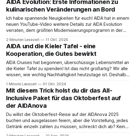
AIDA Evolution: Erste Informationen zu
dich dabei ist. Aber was
kulinarischen Veränderungen an Bord
Ich habe spannende Neuigkeiten für euch! AIDA hat in einem
neuen YouTube-Video weitere Details zur AIDA Evolution
verraten, dem größten Modernisierungsprogramm in der
Geschichte der Reederei. Super wird mega 💋 | Folge 3:
2 Minuten Lesezeit
11 Okt. 2024
René Thiersch und Andreas Fandrich | AIDA EvolutionDas
AIDA und die Kieler Tafel - eine
kann ja lecker werden! Wenn AIDAdiva im März 2025 frisch
Kooperation, die Gutes bewirkt
modernisiert
AIDA Cruises hat begonnen, überschüssige Lebensmittel an
die Kieler Tafel zu spenden! Ist das nicht großartig? Wir alle
wissen, wie wichtig Nachhaltigkeit heutzutage ist. Deshalb
finde ich es wirklich bemerkenswert, dass AIDA nun diesen
1 Minute Lesezeit
01 Okt. 2024
Schritt geht und sich für die Unterstützung von Bedürftigen
Mit diesem Trick holst du dir das All-
in der Region einsetzt. Aber mal ehrlich:
Inclusive Paket für das Oktoberfest auf
der AIDAnova
Du willst die Oktoberfest-Reise auf der AIDAnova 2025
buchen und ausgelassen feiern, aber die Vorstellung, jedes
Getränk einzeln zahlen zu müssen, schreckt dich ab? Kein
Problem! Auch wenn bei den Themenreisen normalerweise
2 Minuten Lesezeit
21 Sep. 2024