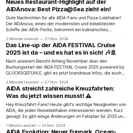
Neues Restaurant-Highlight auf der
vor
AIDAnova: Best Pizza@Sea zieht ein!
Gute Nachrichten für alle AIDA-Fans und Pizza-Liebhaber!
Die AIDAnova, eines der modernsten und beliebtesten
Schiffe der AIDA-Flotte, bekommt ein kulinarisches
Upgrade: Im Familien-Restaurant Fuego auf Deck 16
2 Minuten Lesezeit
27 Nov. 2024
eröffnet ab dem 1. Dezember das neue Best Pizza@Sea.
Das Line-up der AIDA FESTIVAL Cruise
Damit zieht ein echter Klassiker, den viele von der
2025 ist da – und es hat es in sich! 🎶🚢
Nach unserem Bericht Anfang November über den
Buchungsstart der AIDA FESTIVAL Cruise 2025 powered by
GLÜCKSGEFÜHLE, gibt es jetzt brandneue Infos, die euch
nicht entgehen dürfen. Heute, am 27. November, hat uns die
2 Minuten Lesezeit
27 Nov. 2024
AIDA-Presseabteilung das finale Line-up für dieses
AIDA streicht zahlreiche Kreuzfahrten:
musikalische Highlight verraten – und was sollen wir sagen:
Was du jetzt wissen musst! ⚠️
Es
Hey Kreuzfahrt-Fans! Heute gibt's wichtige Neuigkeiten von
AIDA, die jeden Reiseliebhaber interessieren werden. Kurz
gesagt: Es gibt einige Änderungen im Fahrplan für 2025 und
2026, die du unbedingt kennen solltest. Warum fallen
1 Minute Lesezeit
14 Nov. 2024
Kreuzfahrten aus? Die Gründe sind ernst: Die
AIDA Evolution: Neuer Funpark, Ocean-