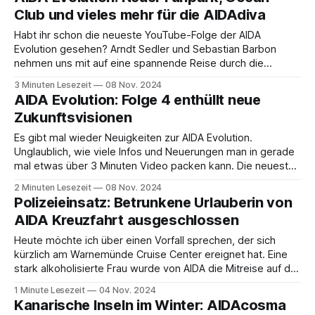
Sicherheitslage am Roten Meer ist weiterhin angespannt.
Club und vieles mehr für die AIDAdiva
AIDA
Habt ihr schon die neueste YouTube-Folge der AIDA
Evolution gesehen? Arndt Sedler und Sebastian Barbon
nehmen uns mit auf eine spannende Reise durch die
umfassenden Modernisierungen der AIDAdiva – und ich kann
3 Minuten Lesezeit
08 Nov. 2024
euch jetzt schon sagen: Das wird einfach mega! 🎥✨ Super
AIDA Evolution: Folge 4 enthüllt neue
wird mega 💋 | Folge 4: Arndt Sedler und Sebastian Barbon
Zukunftsvisionen
Es gibt mal wieder Neuigkeiten zur AIDA Evolution.
Unglaublich, wie viele Infos und Neuerungen man in gerade
mal etwas über 3 Minuten Video packen kann. Die neueste
Folge der AIDA Evolution verspricht eine umfassende
2 Minuten Lesezeit
08 Nov. 2024
Transformation des Bordlebens, mit einem klaren Fokus auf
Polizeieinsatz: Betrunkene Urlauberin von
Gemütlichkeit, Unterhaltung und Familienfreundlichkeit.
AIDA Kreuzfahrt ausgeschlossen
Super wird mega 💋 | Folge
Heute möchte ich über einen Vorfall sprechen, der sich
kürzlich am Warnemünde Cruise Center ereignet hat. Eine
stark alkoholisierte Frau wurde von AIDA die Mitreise auf der
AIDAmar verweigert, was zu lautstarken
1 Minute Lesezeit
04 Nov. 2024
Auseinandersetzungen führte. Später fiel sogar auf, dass
Kanarische Inseln im Winter: AIDAcosma
die Frau staatsanwaltschaftlich gesucht wurde, aber warum