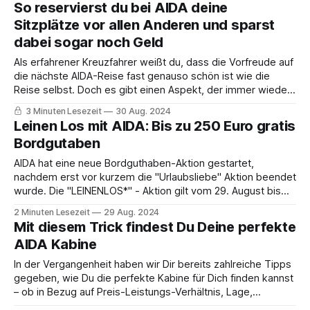
So reservierst du bei AIDA deine
Sitzplätze vor allen Anderen und sparst
dabei sogar noch Geld
Als erfahrener Kreuzfahrer weißt du, dass die Vorfreude auf
die nächste AIDA-Reise fast genauso schön ist wie die
Reise selbst. Doch es gibt einen Aspekt, der immer wieder
für etwas Nervosität sorgen kann: die Sitzplatzreservierung
3 Minuten Lesezeit
30 Aug. 2024
im Flugzeug. Normalerweise werden die Fluginformationen
Leinen Los mit AIDA: Bis zu 250 Euro gratis
erst 60 Tage vor Abflug auf MyAIDA* bekannt
Bordgutaben
AIDA hat eine neue Bordguthaben-Aktion gestartet,
nachdem erst vor kurzem die "Urlaubsliebe" Aktion beendet
wurde. Die "LEINENLOS*" - Aktion gilt vom 29. August bis
zum 30. September 2024. Wer in diesem Zeitraum eine
2 Minuten Lesezeit
29 Aug. 2024
qualifizierte Kreuzfahrt bucht, kann sich ein Bordguthaben
Mit diesem Trick findest Du Deine perfekte
von bis zu 250 Euro pro
AIDA Kabine
In der Vergangenheit haben wir Dir bereits zahlreiche Tipps
gegeben, wie Du die perfekte Kabine für Dich finden kannst
– ob in Bezug auf Preis-Leistungs-Verhältnis, Lage,
Helligkeit und vieles mehr. Dennoch blieben oft noch Fragen