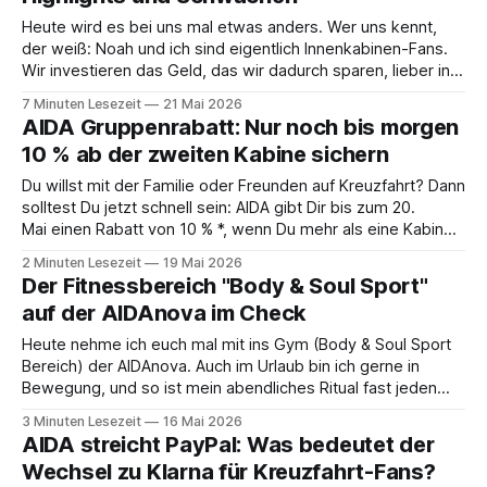
Heute wird es bei uns mal etwas anders. Wer uns kennt,
der weiß: Noah und ich sind eigentlich Innenkabinen-Fans.
Wir investieren das Geld, das wir dadurch sparen, lieber in
Aktivitäten an Bord, gutes Essen oder den ein oder anderen
7 Minuten Lesezeit
21 Mai 2026
Cocktail an der Bar. Auch auf einer unserer letzten Reisen
AIDA Gruppenrabatt: Nur noch bis morgen
10 % ab der zweiten Kabine sichern
Du willst mit der Familie oder Freunden auf Kreuzfahrt? Dann
solltest Du jetzt schnell sein: AIDA gibt Dir bis zum 20.
Mai einen Rabatt von 10 % *, wenn Du mehr als eine Kabine
buchst. Die Aktion läuft also nur noch bis morgen – Zeit, das
2 Minuten Lesezeit
19 Mai 2026
passende Angebot rauszusuchen. Das steckt hinter der
Der Fitnessbereich "Body & Soul Sport"
auf der AIDAnova im Check
Heute nehme ich euch mal mit ins Gym (Body & Soul Sport
Bereich) der AIDAnova. Auch im Urlaub bin ich gerne in
Bewegung, und so ist mein abendliches Ritual fast jeden
Tag dasselbe gewesen: Rein ins Fitnessstudio, ein
3 Minuten Lesezeit
16 Mai 2026
bisschen aufs Laufband und einfach mal entspannen. 🏃‍♂️
AIDA streicht PayPal: Was bedeutet der
Eines vorweg: Der Fitnessbereich auf
Wechsel zu Klarna für Kreuzfahrt-Fans?