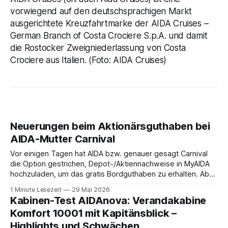
vorwiegend auf den deutschsprachigen Markt
ausgerichtete Kreuzfahrtmarke der AIDA Cruises –
German Branch of Costa Crociere S.p.A. und damit
die Rostocker Zweigniederlassung von Costa
Crociere aus Italien. (Foto: AIDA Cruises)
Neuerungen beim Aktionärsguthaben bei
AIDA-Mutter Carnival
Vor einigen Tagen hat AIDA bzw. genauer gesagt Carnival
die Option gestrichen, Depot-/Aktiennachweise in MyAIDA
hochzuladen, um das gratis Bordguthaben zu erhalten. Ab
sofort muss die bisher optionale StockPerks-App genutzt
1 Minute Lesezeit
29 Mai 2026
werden, um das Bordguthaben zu erhalten. Bereits vor
Kabinen-Test AIDAnova: Verandakabine
einiger Zeit wurde zudem die Möglichkeit gestrichen, das
Komfort 10001 mit Kapitänsblick –
Bordguthaben per
Highlights und Schwächen