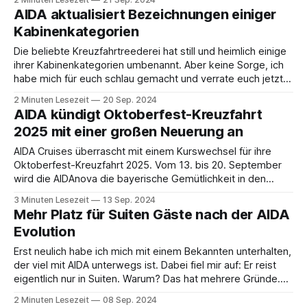
kein All-Inclusive-Paket buchbar ist, verrate ich dir einen
AIDA aktualisiert Bezeichnungen einiger
Weg, wie du trotzdem in den Genuss
Kabinenkategorien
Die beliebte Kreuzfahrtreederei hat still und heimlich einige
ihrer Kabinenkategorien umbenannt. Aber keine Sorge, ich
habe mich für euch schlau gemacht und verrate euch jetzt,
was dahinter steckt. AIDA hat die Namensänderungen
2 Minuten Lesezeit
20 Sep. 2024
bisher nicht groß an die Glocke gehängt. Über eine private
AIDA kündigt Oktoberfest-Kreuzfahrt
Plattform von AIDA für Reisebüros wurden lediglich die
2025 mit einer großen Neuerung an
AIDA Cruises überrascht mit einem Kurswechsel für ihre
Oktoberfest-Kreuzfahrt 2025. Vom 13. bis 20. September
wird die AIDAnova die bayerische Gemütlichkeit in den
hohen Norden tragen, mit Stopps in Kiel, Bergen,
3 Minuten Lesezeit
13 Sep. 2024
Nordfjordeid, Ålesund und Stavanger. Ein deutlicher Kontrast
Mehr Platz für Suiten Gäste nach der AIDA
zur diesjährigen Tour, die morgen auf der AIDAprima durch
Evolution
europäische Metropolen
Erst neulich habe ich mich mit einem Bekannten unterhalten,
der viel mit AIDA unterwegs ist. Dabei fiel mir auf: Er reist
eigentlich nur in Suiten. Warum? Das hat mehrere Gründe.
Zum einen natürlich der Komfort, den so eine Suite bietet.
2 Minuten Lesezeit
08 Sep. 2024
Zum anderen reist er meist mit Frau und Kindern, und