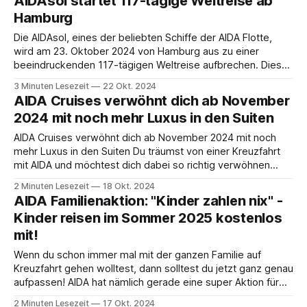
AIDAsol startet 117-tägige Weltreise ab
reisen? AIDA hat
Hamburg
Die AIDAsol, eines der beliebten Schiffe der AIDA Flotte,
wird am 23. Oktober 2024 von Hamburg aus zu einer
beeindruckenden 117-tägigen Weltreise aufbrechen. Diese
Reise wird die Passagiere zu 41 verschiedenen Häfen in 17
3 Minuten Lesezeit
22 Okt. 2024
Ländern auf vier Kontinenten führen und dabei zweimal den
AIDA Cruises verwöhnt dich ab November
Äquator überqueren. Reiseroute und Höhepunkte Die
2024 mit noch mehr Luxus in den Suiten
AIDA Cruises verwöhnt dich ab November 2024 mit noch
mehr Luxus in den Suiten Du träumst von einer Kreuzfahrt
mit AIDA und möchtest dich dabei so richtig verwöhnen
lassen? Dann haben wir gute Nachrichten für dich! Ab dem 1.
2 Minuten Lesezeit
18 Okt. 2024
November 2024 weitet AIDA Cruises die exklusiven
AIDA Familienaktion: "Kinder zahlen nix" -
Leistungen für Suitengäste auf
Kinder reisen im Sommer 2025 kostenlos
mit!
Wenn du schon immer mal mit der ganzen Familie auf
Kreuzfahrt gehen wolltest, dann solltest du jetzt ganz genau
aufpassen! AIDA hat nämlich gerade eine super Aktion für
den Sommer 2025 am Start, bei der deine Kids richtig
2 Minuten Lesezeit
17 Okt. 2024