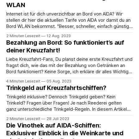
WLAN
Internet ist für dich unverzichtbar an Bord von AIDA? Wir
stellen dir hier die aktuellen Tarife von AIDA vor damit du an
Bord WLAN bekommst. "Besser, schneller, einfach günstig",
so beschreibt AIDA seine neuen Internettarife. Ab Oktober
2 Minuten Lesezeit
12 Aug. 2023
2023 ist die komplette AIDA-Flotte mit Starlink (von Elon
Bezahlung an Bord: So funktioniert’s auf
Musks&
deiner Kreuzfahrt!
Liebe Kreuzfahrt-Fans, Du planst deine erste Kreuzfahrt und
fragst dich, wie das mit der Bezahlung von Getränken an
Bord funktioniert? Keine Sorge, ich erkläre dir alles Wichtige
dazu - und zwar für die größten deutschen
4 Minuten Lesezeit
05 Aug. 2023
Kreuzfahrtreedereien! Bezahlen an Bord - So einfach geht's
Trinkgeld auf Kreuzfahrtschiffen?
Bei AIDA, TUI Cruises, MSC und
Trinkgeld inklusive? Dennoch Trinkgeld geben? Kein
Trinkeld? Fragen über Fragen! Je nach Reederei gelten
ganz unterschiedliche Trinkgeld-Regeln. In diesem Artikel
klären wir Dich zu den verschiedenen
2 Minuten Lesezeit
28 Juli 2023
Trinkgeldverpflichtungen auf. 💡Dieser Beitrag wurde im
Die Vinothek auf AIDA-Schiffen:
Dezember 2023 überarbeitet, da Royal Caribbean die
Exklusiver Einblick in die Weinkarte und
Trinkgelder erhöht hat. AIDA Hier ist das Trinkgeld bereits im