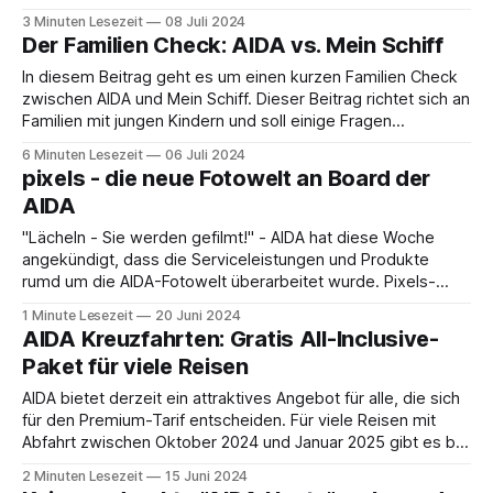
2026 buchbar – und es warten über 450 Kreuzfahrten auf
3 Minuten Lesezeit
08 Juli 2024
dich! Von Alesund bis Zakynthos bietet das
Der Familien Check: AIDA vs. Mein Schiff
Sommerprogramm 2026 unzählige Traumziele. Und das
Beste:
In diesem Beitrag geht es um einen kurzen Familien Check
zwischen AIDA und Mein Schiff. Dieser Beitrag richtet sich an
Familien mit jungen Kindern und soll einige Fragen
beleuchten, die man sich möglicherweise vor der Reise
6 Minuten Lesezeit
06 Juli 2024
stellt. Darf ich mit meinem Kind ins Schwimmbad? AIDA: Es
pixels - die neue Fotowelt an Board der
gibt ein striktes Verbot
AIDA
"Lächeln - Sie werden gefilmt!" - AIDA hat diese Woche
angekündigt, dass die Serviceleistungen und Produkte
rumd um die AIDA-Fotowelt überarbeitet wurde. Pixels-
Pakete pixels-Fotoflat "Best of Urlaub" In der "Best of
1 Minute Lesezeit
20 Juni 2024
Urlaub"-Fotoflat kann man nach bezahltem Festpreis in der
AIDA Kreuzfahrten: Gratis All-Inclusive-
AIDA-App (ab
Paket für viele Reisen
AIDA bietet derzeit ein attraktives Angebot für alle, die sich
für den Premium-Tarif entscheiden. Für viele Reisen mit
Abfahrt zwischen Oktober 2024 und Januar 2025 gibt es bei
Buchung bis zum 1. Juli das umfangreichste All-Inclusive-
2 Minuten Lesezeit
15 Juni 2024
Paket kostenlos dazu. Die Zugabe des AIDA ALL INCLUSIVE