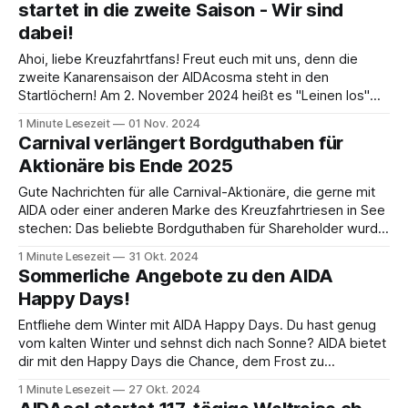
startet in die zweite Saison - Wir sind
ist das beim Check-
dabei!
Ahoi, liebe Kreuzfahrtfans! Freut euch mit uns, denn die
zweite Kanarensaison der AIDAcosma steht in den
Startlöchern! Am 2. November 2024 heißt es "Leinen los"
auf Gran Canaria für eine Wintersaison voller Sonnenschein
1 Minute Lesezeit
01 Nov. 2024
und Abenteuer. Und das Beste: Wir werden dieses Jahr
Carnival verlängert Bordguthaben für
noch selbst an Bord gehen und
Aktionäre bis Ende 2025
Gute Nachrichten für alle Carnival-Aktionäre, die gerne mit
AIDA oder einer anderen Marke des Kreuzfahrtriesen in See
stechen: Das beliebte Bordguthaben für Shareholder wurde
offiziell bis zum 31. Dezember 2025 verlängert! Bisher war
1 Minute Lesezeit
31 Okt. 2024
die Aktion nur bis Ende 2024 gültig, doch nun kannst du dich
Sommerliche Angebote zu den AIDA
ein weiteres Jahr über
Happy Days!
Entfliehe dem Winter mit AIDA Happy Days. Du hast genug
vom kalten Winter und sehnst dich nach Sonne? AIDA bietet
dir mit den Happy Days die Chance, dem Frost zu
entkommen und deine Batterien aufzuladen. Hier erfährst
1 Minute Lesezeit
27 Okt. 2024
du, was die Aktion für dich bereithält. Wohin kannst du