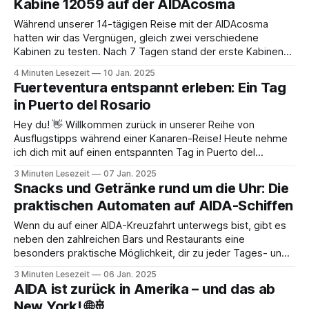
Kabine 12059 auf der AIDAcosma
rutschiges Abenteuer für Jung und Alt. Besonders praktisch:
Laut
Während unserer 14-tägigen Reise mit der AIDAcosma
hatten wir das Vergnügen, gleich zwei verschiedene
Kabinen zu testen. Nach 7 Tagen stand der erste Kabinen-
Wechsel an. Über die erste Kabine 16017 haben wir bereits
4 Minuten Lesezeit
10 Jan. 2025
in einem anderen Artikel berichtet. Innenkabinen-Test auf
Fuerteventura entspannt erleben: Ein Tag
der AIDAcosma: Unsere Erfahrungen mit der Kabine
in Puerto del Rosario
Hey du! 👋 Willkommen zurück in unserer Reihe von
Ausflugstipps während einer Kanaren-Reise! Heute nehme
ich dich mit auf einen entspannten Tag in Puerto del
Rosario, Fuerteventura. 🌴☀️ Ein entschleunigter Tag in der
3 Minuten Lesezeit
07 Jan. 2025
Hauptstadt Manchmal läuft der Urlaub nicht ganz nach Plan,
Snacks und Getränke rund um die Uhr: Die
und das ist völlig okay! Mich hat es leider
praktischen Automaten auf AIDA-Schiffen
Wenn du auf einer AIDA-Kreuzfahrt unterwegs bist, gibt es
neben den zahlreichen Bars und Restaurants eine
besonders praktische Möglichkeit, dir zu jeder Tages- und
Nachtzeit einen kleinen Snack oder ein verschlossenes
3 Minuten Lesezeit
06 Jan. 2025
Getränk zu holen, was besonders für Ausflüge oder zur
AIDA ist zurück in Amerika – und das ab
Mitnahme auf die Kabine praktisch ist: Die Getränke- und
New York! 🌐🚢