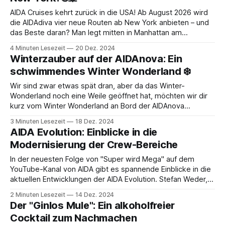
AIDA Cruises kehrt zurück in die USA! Ab August 2026 wird
die AIDAdiva vier neue Routen ab New York anbieten – und
das Beste daran? Man legt mitten in Manhattan am
Manhattan Cruise Terminal ab. Ja, genau, nicht irgendwo
4 Minuten Lesezeit
20 Dez. 2024
außerhalb, sondern direkt im Herzen von New York City. 🗽
Winterzauber auf der AIDAnova: Ein
✨ Highlight-Hafen: New
schwimmendes Winter Wonderland ❄️
Wir sind zwar etwas spät dran, aber da das Winter-
Wonderland noch eine Weile geöffnet hat, möchten wir dir
kurz vom Winter Wonderland an Bord der AIDAnova
berichten. Hast du Lust auf ein ganz besonderes
3 Minuten Lesezeit
18 Dez. 2024
Wintererlebnis? Dann lass dich vom magischen Winter
AIDA Evolution: Einblicke in die
Wonderland auf der AIDAnova verzaubern! ✨ Seit dem 2.
Modernisierung der Crew-Bereiche
In der neuesten Folge von "Super wird Mega" auf dem
YouTube-Kanal von AIDA gibt es spannende Einblicke in die
aktuellen Entwicklungen der AIDA Evolution. Stefan Weder,
der Hoteldirektor bei AIDA, nimmt uns mit auf eine Reise
2 Minuten Lesezeit
14 Dez. 2024
hinter die Kulissen und zeigt uns, was hinter den Kulissen
Der "Ginlos Mule": Ein alkoholfreier
passiert.
Cocktail zum Nachmachen