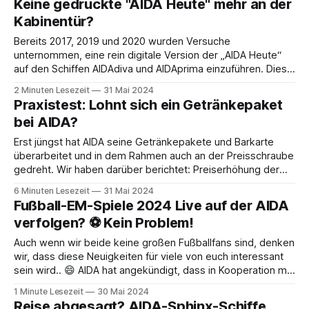
Keine gedruckte "AIDA Heute" mehr an der
Pakets gilt für
Kabinentür?
Bereits 2017, 2019 und 2020 wurden Versuche
unternommen, eine rein digitale Version der „AIDA Heute“
auf den Schiffen AIDAdiva und AIDAprima einzuführen. Diese
digitalen Ausgaben stießen jedoch auf Ablehnung bei den
2 Minuten Lesezeit
31 Mai 2024
Gästen, was zur Rückkehr der gedruckten Version führte.
Praxistest: Lohnt sich ein Getränkepaket
Im Jahr 2022 wurde unseren Informationen nach auf der
bei AIDA?
AIDAcosma ein
Erst jüngst hat AIDA seine Getränkepakete und Barkarte
überarbeitet und in dem Rahmen auch an der Preisschraube
gedreht. Wir haben darüber berichtet: Preiserhöhung der
Getränkepakete bei AIDA: Was bedeutet das für uns?Heute
6 Minuten Lesezeit
31 Mai 2024
möchte ich ein Thema ansprechen, das viele von uns
Fußball-EM-Spiele 2024 Live auf der AIDA
Kreuzfahrtliebhabern betrifft: Die Preiserhöhung der
verfolgen? ⚽ Kein Problem!
Getränkepakete bei AIDA.
Auch wenn wir beide keine großen Fußballfans sind, denken
wir, dass diese Neuigkeiten für viele von euch interessant
sein wird.. 😄 AIDA hat angekündigt, dass in Kooperation mit
Sport 24 alle EM-Spiele live im Kabinen TV übertragen
1 Minute Lesezeit
30 Mai 2024
werden. Zusätzlich sollen je nach Schiff, einige Spiele im
Reise abgesagt? AIDA-Sphinx-Schiffe