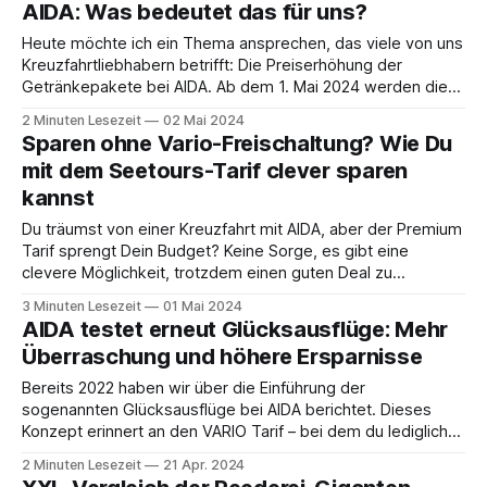
AIDA: Was bedeutet das für uns?
AIDAbarkarte2kf.pdf6 MBdownload-circle Es
Heute möchte ich ein Thema ansprechen, das viele von uns
Kreuzfahrtliebhabern betrifft: Die Preiserhöhung der
Getränkepakete bei AIDA. Ab dem 1. Mai 2024 werden die
Preise für die verschiedenen Getränkepakete vermutlich
2 Minuten Lesezeit
02 Mai 2024
angehoben, und ich möchte insbesondere die Erhöhung
Sparen ohne Vario-Freischaltung? Wie Du
des Getränkepakets Light beleuchten, das wir immer
mit dem Seetours-Tarif clever sparen
nutzen, da wir an Bord
kannst
Du träumst von einer Kreuzfahrt mit AIDA, aber der Premium
Tarif sprengt Dein Budget? Keine Sorge, es gibt eine
clevere Möglichkeit, trotzdem einen guten Deal zu
bekommen: der Seetours-Tarif. In diesem Blog-Artikel
3 Minuten Lesezeit
01 Mai 2024
erfährst Du, was Seetours ist, welche Vorteile dieser Tarif
AIDA testet erneut Glücksausflüge: Mehr
bietet und wie Du ihn nutzen kannst,
Überraschung und höhere Ersparnisse
Bereits 2022 haben wir über die Einführung der
sogenannten Glücksausflüge bei AIDA berichtet. Dieses
Konzept erinnert an den VARIO Tarif – bei dem du lediglich
eine Kategorie wählst und dann von AIDA mit einem
2 Minuten Lesezeit
21 Apr. 2024
zufälligen Ausflug überrascht wirst. Damals gab es zwei