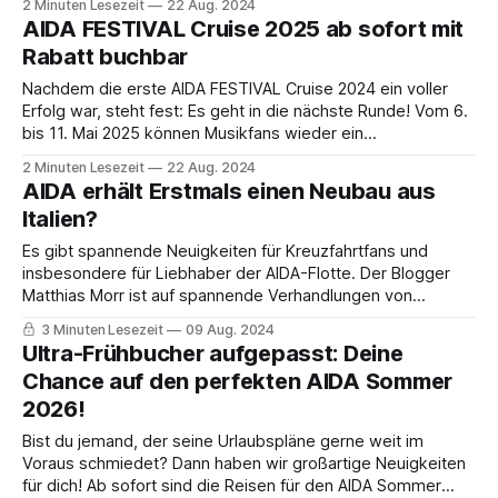
2 Minuten Lesezeit
22 Aug. 2024
offen, denn die Deckpläne können recht komplex sein. Aber
AIDA FESTIVAL Cruise 2025 ab sofort mit
es gibt eine einfache Lösung:
Rabatt buchbar
Nachdem die erste AIDA FESTIVAL Cruise 2024 ein voller
Erfolg war, steht fest: Es geht in die nächste Runde! Vom 6.
bis 11. Mai 2025 können Musikfans wieder ein
außergewöhnliches Festival auf hoher See erleben. Die
2 Minuten Lesezeit
22 Aug. 2024
Reise startet in Hamburg und führt über die norwegischen
AIDA erhält Erstmals einen Neubau aus
Häfen Stavanger und Kristiansand, bevor
Italien?
Es gibt spannende Neuigkeiten für Kreuzfahrtfans und
insbesondere für Liebhaber der AIDA-Flotte. Der Blogger
Matthias Morr ist auf spannende Verhandlungen von
Fincantieri aufmerksam geworden. Der italienische
3 Minuten Lesezeit
09 Aug. 2024
Schiffsbauer Fincantieri befindet sich laut einem Bericht von
Ultra-Frühbucher aufgepasst: Deine
Shipping Italy in Verhandlungen mit der Carnival Corporation,
Chance auf den perfekten AIDA Sommer
dem Mutterkonzern von AIDA Cruises, über den
2026!
Bist du jemand, der seine Urlaubspläne gerne weit im
Voraus schmiedet? Dann haben wir großartige Neuigkeiten
für dich! Ab sofort sind die Reisen für den AIDA Sommer