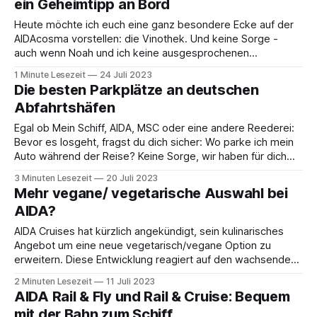
ein Geheimtipp an Bord
Heute möchte ich euch eine ganz besondere Ecke auf der
AIDAcosma vorstellen: die Vinothek. Und keine Sorge -
auch wenn Noah und ich keine ausgesprochenen
Weinkenner sind, haben wir diese ruhige Oase an Bord für
1 Minute Lesezeit
24 Juli 2023
euch erkundet! 🍷Die Vinothek gibt es auf allen AIDA
Die besten Parkplätze an deutschen
Schiffen, allerdings an verschiedenen Orten. Unsere
Abfahrtshäfen
Erfahrung
Egal ob Mein Schiff, AIDA, MSC oder eine andere Reederei:
Bevor es losgeht, fragst du dich sicher: Wo parke ich mein
Auto während der Reise? Keine Sorge, wir haben für dich
die besten Parkmöglichkeiten an den deutschen
3 Minuten Lesezeit
20 Juli 2023
Abfahrtshäfen Hamburg, Kiel, Bremerhaven und
Mehr vegane/ vegetarische Auswahl bei
Rostock/Warnemünde zusammengestellt. Lohnt sich die
AIDA?
Anreise mit
AIDA Cruises hat kürzlich angekündigt, sein kulinarisches
Angebot um eine neue vegetarisch/vegane Option zu
erweitern. Diese Entwicklung reagiert auf den wachsenden
Trend, bei dem immer mehr Menschen sich für eine
2 Minuten Lesezeit
11 Juli 2023
Ernährung ohne Fleisch und tierische Produkte entscheiden.
AIDA Rail & Fly und Rail & Cruise: Bequem
Die Einführung eines À-la-carte-Restaurants (Seit dem 24.
mit der Bahn zum Schiff
Juni 2023