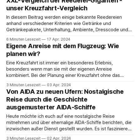
XXL-Vergleich der Reederei-Giganten -
Varianten: „Classic“ und „Deluxe“, die sich in Preis und
unser Kreuzfahrt-Vergleich
In diesem Beitrag werden einige bekannte Reedereien
anhand verschiedener Kriterien wie Getränke und
Getränkepakete, Unterhaltung, Ambiente, Dresscode und
Kinderfreundlichkeit miteinander verglichen. Welche
6 Minuten Lesezeit
17 Apr. 2024
Reedereien vergleichen wir? * AIDA Cruises (AIDA) * TUI
Eigene Anreise mit dem Flugzeug: Wie
Cruises (Mein Schiff) * COSTA Crociere (Costa) * MSC
planen wir?
Cruises (MSC) * Royal Caribbean Interational (Royal
Carribean) * Norwegian Cruise Line (NCL) Kurzüberblick der
Eine Kreuzfahrt ist immer ein besonderes Erlebnis,
Reedereien
besonders wenn man sie mit der eigenen Anreise
kombiniert. Bei der Planung einer Kreuzfahrt ohne das
Anreisepaket der Reederei gibt es einige wichtige Schritte,
3 Minuten Lesezeit
03 Apr. 2024
die wir immer beachten, um sicherzustellen, dass alles
Von AIDA zu neuen Ufern: Nostalgische
reibungslos verläuft. Im November steht bei uns eine
Reise durch die Geschichte
spannende Kreuzfahrt mit
ausgemusterter AIDA-Schiffe
Heute möchte ich euch auf eine nostalgische Reise
mitnehmen und über ehemalige AIDA-Schiffe berichten, die
inzwischen außer Dienst gestellt wurden. Es ist faszinierend
zu sehen, wie diese Schiffe, die einst das Herzstück der
3 Minuten Lesezeit
02 Apr. 2024