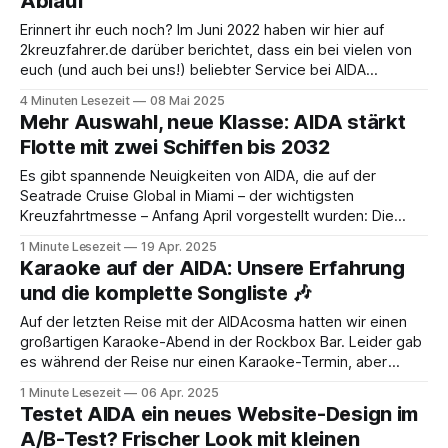
Ablauf
Erinnert ihr euch noch? Im Juni 2022 haben wir hier auf
2kreuzfahrer.de darüber berichtet, dass ein bei vielen von
euch (und auch bei uns!) beliebter Service bei AIDA
eingestellt wurde: der Kabinengruß. AIDA Kabinengrüße:
4 Minuten Lesezeit
08 Mai 2025
Beliebter Service bleibt eingestelltAIDA Cruises hat seinen
Mehr Auswahl, neue Klasse: AIDA stärkt
Kabinengruß-Service eingestellt, der es Freunden und
Flotte mit zwei Schiffen bis 2032
Familienmitgliedern
Es gibt spannende Neuigkeiten von AIDA, die auf der
Seatrade Cruise Global in Miami – der wichtigsten
Kreuzfahrtmesse – Anfang April vorgestellt wurden: Die
Reederei plant eine Milliardeninvestition in zwei Schiffe einer
1 Minute Lesezeit
19 Apr. 2025
komplett neuen Generation im Rahmen ihrer Initiative "AIDA
Karaoke auf der AIDA: Unsere Erfahrung
Evolution". Die Hard Facts: Was AIDA plant AIDA geht also
und die komplette Songliste 🎶
Auf der letzten Reise mit der AIDAcosma hatten wir einen
großartigen Karaoke-Abend in der Rockbox Bar. Leider gab
es während der Reise nur einen Karaoke-Termin, aber
dieser war ein echtes Highlight! Die Stimmung war super,
1 Minute Lesezeit
06 Apr. 2025
und wir wären definitiv gerne öfter dabei gewesen. Der
Testet AIDA ein neues Website-Design im
Abend war mit viel
A/B-Test? Frischer Look mit kleinen