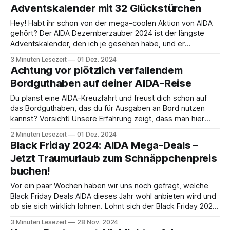
Adventskalender mit 32 Glückstürchen
Hey! Habt ihr schon von der mega-coolen Aktion von AIDA
gehört? Der AIDA Dezemberzauber 2024 ist der längste
Adventskalender, den ich je gesehen habe, und er
verspricht echte Highlights für alle AIDA Fans oder die, die
3 Minuten Lesezeit
01 Dez. 2024
es noch werden wollen. Was gibt es zu Gewinnen? 32
Achtung vor plötzlich verfallendem
Türchen voller Überraschungen
Bordguthaben auf deiner AIDA-Reise
Du planst eine AIDA-Kreuzfahrt und freust dich schon auf
das Bordguthaben, das du für Ausgaben an Bord nutzen
kannst? Vorsicht! Unsere Erfahrung zeigt, dass man hier
genau hinschauen sollte, denn das Guthaben kann
2 Minuten Lesezeit
01 Dez. 2024
unerwartet früh verfallen – und das ohne eine klare
Black Friday 2024: AIDA Mega-Deals –
Vorwarnung. Was uns passiert ist Während einer unserer
Jetzt Traumurlaub zum Schnäppchenpreis
buchen!
Vor ein paar Wochen haben wir uns noch gefragt, welche
Black Friday Deals AIDA dieses Jahr wohl anbieten wird und
ob sie sich wirklich lohnen. Lohnt sich der Black Friday 2024
für Kreuzfahrten mit AIDA, Mein Schiff und MSC?Es wird
3 Minuten Lesezeit
28 Nov. 2024
wieder spannend für Kreuzfahrtfans: Der Black Friday steht