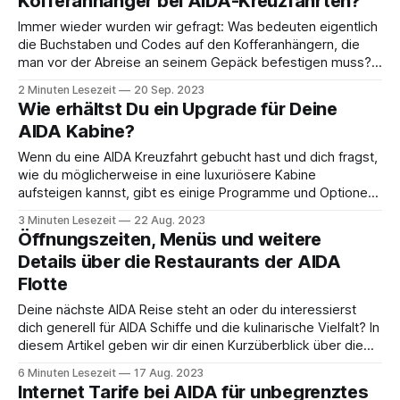
Kofferanhänger bei AIDA-Kreuzfahrten?
während der
Immer wieder wurden wir gefragt: Was bedeuten eigentlich
die Buchstaben und Codes auf den Kofferanhängern, die
man vor der Abreise an seinem Gepäck befestigen muss?
Damit wollen wir heute mal aufräumen und Dir erklären, was
2 Minuten Lesezeit
20 Sep. 2023
es mit diesen mysteriösen Buchstaben auf sich hat. Wenn
Wie erhältst Du ein Upgrade für Deine
Du Deine Reiseunterlagen für eine AIDA-
AIDA Kabine?
Wenn du eine AIDA Kreuzfahrt gebucht hast und dich fragst,
wie du möglicherweise in eine luxuriösere Kabine
aufsteigen kannst, gibt es einige Programme und Optionen,
die dir diese Chance bieten. Hier ist eine Übersicht, die alle
3 Minuten Lesezeit
22 Aug. 2023
relevanten Informationen zusammenfasst. Kabinen-
Öffnungszeiten, Menüs und weitere
Upgrade-Programm (Auktion) Das neue Kabinen-Upgrade-
Details über die Restaurants der AIDA
Programm von AIDA
Flotte
Deine nächste AIDA Reise steht an oder du interessierst
dich generell für AIDA Schiffe und die kulinarische Vielfalt? In
diesem Artikel geben wir dir einen Kurzüberblick über die
Restaurants an Bord sowie zu den Öffnungszeiten. Buffet-
6 Minuten Lesezeit
17 Aug. 2023
Restaurants In den Buffet-Restaurants auf den AIDA-
Internet Tarife bei AIDA für unbegrenztes
Schiffen kannst Du Dich nach Herzenslust