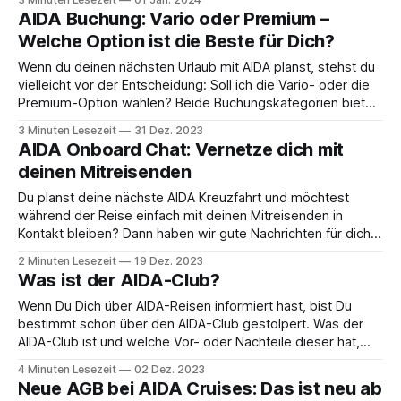
Beitrag gebe ich euch einen Überblick über die
AIDA Buchung: Vario oder Premium –
verschiedenen Möglichkeiten zum Wäschewaschen auf
Welche Option ist die Beste für Dich?
Wenn du deinen nächsten Urlaub mit AIDA planst, stehst du
vielleicht vor der Entscheidung: Soll ich die Vario- oder die
Premium-Option wählen? Beide Buchungskategorien bieten
unterschiedliche Vorteile und es kann schwer sein, die
3 Minuten Lesezeit
31 Dez. 2023
richtige Wahl zu treffen. In diesem Blogpost werfen wir
AIDA Onboard Chat: Vernetze dich mit
einen genaueren Blick auf die Unterschiede zwischen
deinen Mitreisenden
Du planst deine nächste AIDA Kreuzfahrt und möchtest
während der Reise einfach mit deinen Mitreisenden in
Kontakt bleiben? Dann haben wir gute Nachrichten für dich!
AIDA Cruises hat einen neuen Service eingeführt, der deine
2 Minuten Lesezeit
19 Dez. 2023
Kommunikation an Bord vereinfacht: den AIDA Onboard
Was ist der AIDA-Club?
Chat. In diesem Artikel erfährst du alles, was du
Wenn Du Dich über AIDA-Reisen informiert hast, bist Du
bestimmt schon über den AIDA-Club gestolpert. Was der
AIDA-Club ist und welche Vor- oder Nachteile dieser hat,
erläutere ich Dir in diesem Beitrag! Seemeilen 💡
4 Minuten Lesezeit
02 Dez. 2023
Reisezeitraum x Kabine = Seemeilen Schritt 1:
Neue AGB bei AIDA Cruises: Das ist neu ab
Reisezeitraum * 1-5 Reisetage: 1.000 Seemeilen * 6-