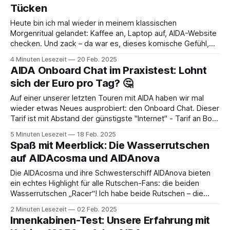
Tücken
Heute bin ich mal wieder in meinem klassischen
Morgenritual gelandet: Kaffee an, Laptop auf, AIDA-Website
checken. Und zack – da war es, dieses komische Gefühl,
dass irgendwas anders aussieht. Nicht sofort greifbar, aber
4 Minuten Lesezeit
20 Feb. 2025
unverkennbar. Nach ein paar Klicks wurde klar: Die Seite hat
AIDA Onboard Chat im Praxistest: Lohnt
ein kleines (oder vielleicht auch größeres?) Update
sich der Euro pro Tag? 🤔
Auf einer unserer letzten Touren mit AIDA haben wir mal
wieder etwas Neues ausprobiert: den Onboard Chat. Dieser
Tarif ist mit Abstand der günstigste "Internet" - Tarif an Bord
und der nächst günstigere Social Media Tarif kostet bereits
5 Minuten Lesezeit
18 Feb. 2025
das fünffache. Alle weiteren Details zu den Internet-Tarife
Spaß mit Meerblick: Die Wasserrutschen
bei AIDA
auf AIDAcosma und AIDAnova
Die AIDAcosma und ihre Schwesterschiff AIDAnova bieten
ein echtes Highlight für alle Rutschen-Fans: die beiden
Wasserrutschen „Racer“! Ich habe beide Rutschen – die
Einzelröhrenrutsche und die Doppelröhrenrutsche – für euch
2 Minuten Lesezeit
02 Feb. 2025
getestet und möchte meine Erfahrungen hier teilen.
Innenkabinen-Test: Unsere Erfahrung mit
Einzelröhrenrutsche 🌊 Die Einzelröhrenrutsche bietet ein