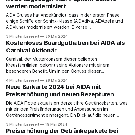
Public-Viewing auf großen
werden modernisiert
AIDA Cruises hat Angekündigt, dass in der ersten Phase
einige Schiffe der Sphinx-Klasse (AIDAdiva, AIDAbella und
AIDAluna) modernisiert werden. Diverse
Modernisierungsprogramme, unter anderem ein neues
3 Minuten Lesezeit
30 Mai 2024
Innendesign, neue Services und innovative Lösungen zur
Kostenloses Boardguthaben bei AIDA als
Steigerung der Energieeffizienz sind geplant. Kurzüberblick
Carnival Aktionär
AIDAdiva * Sphinx-Klasse * Werft: Mayer Werft aus
Papenburg * Länge / Breite: ca.
Carnival, der Mutterkonzern dieser beliebten
Kreuzfahrtlinien, belohnt seine Aktionäre mit einem
besonderen Benefit. Um in den Genuss dieser
Vergünstigung zu kommen, benötigst du lediglich 100
4 Minuten Lesezeit
28 Mai 2024
Carnival-Aktien (entweder Carnival Corporation oder
Neue Barkarte 2024 bei AIDA mit
Carnival plc). ❗Obwohl es wahrscheinlich ist, dass die Aktion
Preiserhöhung und neuen Rezepturen
jährlich verlängert wird, gelten die Benefits aktuell bis zum
31.
Die AIDA Flotte aktualisiert derzeit ihre Getränkekarten, was
mit einigen Preisänderungen und Anpassungen im
Getränkesortiment einhergeht. Ein Blick auf die neuen
Preise und Produkte gibt Einblick in die aktuellen
3 Minuten Lesezeit
19 Mai 2024
Veränderungen an Bord. Hier kannst du direkt einmal einen
Preiserhöhung der Getränkepakete bei
Blick auf die neue Barkarte werfen: Barkarte