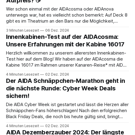
Aufpreis? ☕
Wer schon einmal mit der AIDAcosma oder AIDAnova
unterwegs war, hat es vielleicht schon bemerkt: Auf Deck 8
gibt es im Theatrium an den Bars nur die Möglichkeit,
Starbucks-Kaffee zu bestellen. Was auf den ersten Blick
3 Minuten Lesezeit
06 Dez. 2024
wie ein Highlight für Kaffee-Liebhaber klingt, entpuppt sich
Innenkabinen-Test auf der AIDAcosma:
für viele als Überraschung
Unsere Erfahrungen mit der Kabine 16017
Herzlich willkommen zu unserem allerersten Innenkabinen-
Test hier auf dem Blog! Wir haben auf der AIDAcosma die
Kabine 16017 im Rahmen unserer Kanaren-Reise* mit AIDA
getestet – eine geräumige Innenkabine auf Deck 16 in
4 Minuten Lesezeit
02 Dez. 2024
bevorzugter Lage, die wir im Vario-Tarif (also per Zufall)
Der AIDA Schnäppchen-Marathon geht in
erhalten haben. In diesem Artikel teilen
die nächste Runde: Cyber Week Deals
sichern!
Die AIDA Cyber Week ist gestartet und lässt die Herzen aller
Schnäppchen-Fans höherschlagen! Nach den erfolgreichen
Black Friday Deals, die noch bis heute gültig sind, bringt
AIDA erneut Glanzlichter mit ihrer Cyber Week. Wenn du
4 Minuten Lesezeit
02 Dez. 2024
noch kein passendes Angebot gesichert hast, ist jetzt
AIDA Dezemberzauber 2024: Der längste
genau der richtige Moment, um dir