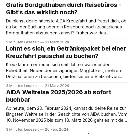
AIDA-Flotte waren, nun neue Wege gehen und unter
Gratis Bordguthaben durch Reisebüros -
anderen Flaggen die Weltmeere befahren. AIDAcara - Von
Gibt's das wirklich noch?
Du planst deine nächste AIDA Kreuzfahrt und fragst dich, ob
du bei der Buchung über ein Reisebüro noch zusätzliches
Bordguthaben abstauben kannst? Früher war das
tatsächlich gang und gäbe - manche Büros lockten mit 150
2 Minuten Lesezeit
31 März 2024
Euro oder sogar 200 Euro Bordguthaben gratis dazu. Doch
Lohnt es sich, ein Getränkepaket bei einer
offiziell sollte es diese Praxis eigentlich nicht
Kreuzfahrt pauschal zu buchen?
Kreuzfahrten erfreuen sich seit Jahren wachsender
Beliebtheit. Neben der einzigartigen Möglichkeit, mehrere
Destinationen zu besuchen, bieten sie eine Vielzahl von
Annehmlichkeiten und Dienstleistungen an Bord. Eine dieser
3 Minuten Lesezeit
21 März 2024
Optionen ist das Getränkepaket, das oft im Voraus pauschal
AIDA Weltreise 2025/2026 ab sofort
gebucht werden kann. Doch lohnt sich diese Investition
buchbar
wirklich? Dieser Blogbeitrag beleuchtet die Vor-
Ab heute, dem 20. Februar 2024, kannst du deine Reise zur
längsten Weltreise in der Geschichte von AIDA buchen. Vom
10. November 2025 bis zum 18. März 2026 geht es mit der
AIDAdiva auf ein XXL-Abenteuer von Hamburg aus auf vier
3 Minuten Lesezeit
20 Feb. 2024
Kontinente und durch 28 Länder. Mit 128 Tagen