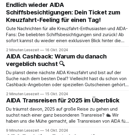
sparen können. So funktioniert's Wenn du bis zum 4.
Endlich wieder AIDA
November
Schiffsbesichtigungen: Dein Ticket zum
Kreuzfahrt-Feeling für einen Tag!
Gute Nachrichten für alle Kreuzfahrt-Enthusiasten und AIDA-
Fans: Die beliebten Schiffsbesichtigungen sind zurück! Ab
sofort kannst du wieder einen exklusiven Blick hinter die
Kulissen der AIDA-Flotte werfen und das Kreuzfahrt-Feeling
2 Minuten Lesezeit
16 Okt. 2024
hautnah erleben. Acht Schiffe, drei Häfen, unzählige
AIDA Cashback: Warum du danach
Möglichkeiten AIDA bietet dir die Chance, insgesamt acht
vergeblich suchst 🔍
verschiedene Schiffe
Du planst deine nächste AIDA Kreuzfahrt und bist auf der
Suche nach dem besten Deal? Vielleicht hast du schon von
Cashback-Angeboten oder speziellen Gutscheinen gehört
und hoffst, damit ordentlich sparen zu können. Doch
2 Minuten Lesezeit
15 Okt. 2024
Überraschung: Bei AIDA wirst du danach lange suchen
AIDA Transreisen für 2025 im Überblick
müssen! 🚢💰 Warum AIDA keine Cashback-Angebote
möchte AIDA
Du träumst davon, 2025 auf große Reise zu gehen und
suchst nach einer ganz besonderen Transreise? 🛳️ Wir
haben uns die Mühe gemacht, alle Transreisen von AIDA für
2025 herauszusuchen und für dich übersichtlich aufzulisten.
9 Minuten Lesezeit
14 Okt. 2024
So kannst du in Ruhe schauen, ob die passende Route für