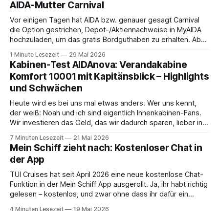
AIDA-Mutter Carnival
Vor einigen Tagen hat AIDA bzw. genauer gesagt Carnival
die Option gestrichen, Depot-/Aktiennachweise in MyAIDA
hochzuladen, um das gratis Bordguthaben zu erhalten. Ab
sofort muss die bisher optionale StockPerks-App genutzt
1 Minute Lesezeit
29 Mai 2026
werden, um das Bordguthaben zu erhalten. Bereits vor
Kabinen-Test AIDAnova: Verandakabine
einiger Zeit wurde zudem die Möglichkeit gestrichen, das
Komfort 10001 mit Kapitänsblick – Highlights
Bordguthaben per
und Schwächen
Heute wird es bei uns mal etwas anders. Wer uns kennt,
der weiß: Noah und ich sind eigentlich Innenkabinen-Fans.
Wir investieren das Geld, das wir dadurch sparen, lieber in
Aktivitäten an Bord, gutes Essen oder den ein oder anderen
7 Minuten Lesezeit
21 Mai 2026
Cocktail an der Bar. Auch auf einer unserer letzten Reisen
Mein Schiff zieht nach: Kostenloser Chat in
der App
TUI Cruises hat seit April 2026 eine neue kostenlose Chat-
Funktion in der Mein Schiff App ausgerollt. Ja, ihr habt richtig
gelesen – kostenlos, und zwar ohne dass ihr dafür ein
Internet-Paket buchen müsst. Wir sind ja immer ein
4 Minuten Lesezeit
19 Mai 2026
bisschen kritisch, wenn neue App-Features angekündigt