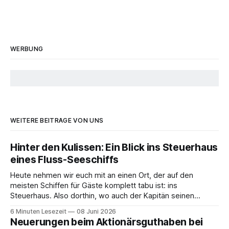
WERBUNG
WEITERE BEITRÄGE VON UNS
Hinter den Kulissen: Ein Blick ins Steuerhaus
eines Fluss-Seeschiffs
Heute nehmen wir euch mit an einen Ort, der auf den
meisten Schiffen für Gäste komplett tabu ist: ins
Steuerhaus. Also dorthin, wo auch der Kapitän seinen
Arbeitsplatz hat. Auf unserer Reise mit der MS Thurgau
6 Minuten Lesezeit
08 Juni 2026
Saxonia ging es zur Mittagszeit von Mainz Richtung Koblenz
Neuerungen beim Aktionärsguthaben bei
– und wir durften für ein