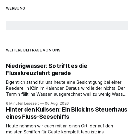
WERBUNG
WEITERE BEITRÄGE VON UNS
Niedrigwasser: So trifft es die
Flusskreuzfahrt gerade
Eigentlich stand für uns heute eine Besichtigung bei einer
Reederei in Köln im Kalender. Daraus wird leider nichts. Der
Termin fällt ins Wasser, ausgerechnet weil zu wenig Wasser
da ist. 😅 Und am Wochenende steigen wir in Linz an Bord
6 Minuten Lesezeit
06 Aug. 2026
und fahren mit Thurgau Travel die Donau hinunter Richtung
Hinter den Kulissen: Ein Blick ins Steuerhaus
Budapest. Auch
eines Fluss-Seeschiffs
Heute nehmen wir euch mit an einen Ort, der auf den
meisten Schiffen für Gäste komplett tabu ist: ins