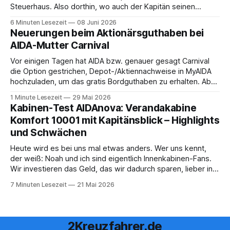
Steuerhaus. Also dorthin, wo auch der Kapitän seinen
Arbeitsplatz hat. Auf unserer Reise mit der MS Thurgau
6 Minuten Lesezeit
08 Juni 2026
Saxonia ging es zur Mittagszeit von Mainz Richtung Koblenz
Neuerungen beim Aktionärsguthaben bei
– und wir durften für ein
AIDA-Mutter Carnival
Vor einigen Tagen hat AIDA bzw. genauer gesagt Carnival
die Option gestrichen, Depot-/Aktiennachweise in MyAIDA
hochzuladen, um das gratis Bordguthaben zu erhalten. Ab
sofort muss die bisher optionale StockPerks-App genutzt
1 Minute Lesezeit
29 Mai 2026
werden, um das Bordguthaben zu erhalten. Bereits vor
Kabinen-Test AIDAnova: Verandakabine
einiger Zeit wurde zudem die Möglichkeit gestrichen, das
Komfort 10001 mit Kapitänsblick – Highlights
Bordguthaben per
und Schwächen
Heute wird es bei uns mal etwas anders. Wer uns kennt,
der weiß: Noah und ich sind eigentlich Innenkabinen-Fans.
Wir investieren das Geld, das wir dadurch sparen, lieber in
Aktivitäten an Bord, gutes Essen oder den ein oder anderen
7 Minuten Lesezeit
21 Mai 2026
Cocktail an der Bar. Auch auf einer unserer letzten Reisen
2Kreuzfahrer.de