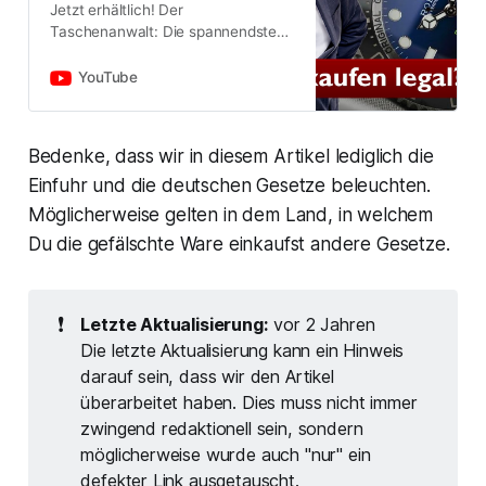
Jetzt erhältlich! Der
Taschenanwalt: Die spannendsten
Rechtsfragen einfach geklärt:
https://wbs.law/taschenanwaltChe
YouTube
ckt hier, ob ihr vom Facebook-
Datenleck b…
Bedenke, dass wir in diesem Artikel lediglich die
Einfuhr und die deutschen Gesetze beleuchten.
Möglicherweise gelten in dem Land, in welchem
Du die gefälschte Ware einkaufst andere Gesetze.
❗
Letzte Aktualisierung:
vor 2 Jahren
Die letzte Aktualisierung kann ein Hinweis
darauf sein, dass wir den Artikel
überarbeitet haben. Dies muss nicht immer
zwingend redaktionell sein, sondern
möglicherweise wurde auch "nur" ein
defekter Link ausgetauscht.