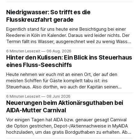
Niedrigwasser: So trifft es die
Flusskreuzfahrt gerade
Eigentlich stand für uns heute eine Besichtigung bei einer
Reederei in Köln im Kalender. Daraus wird leider nichts. Der
Termin fällt ins Wasser, ausgerechnet weil zu wenig Wasser
da ist. 😅 Und am Wochenende steigen wir in Linz an Bord
6 Minuten Lesezeit
06 Aug. 2026
und fahren mit Thurgau Travel die Donau hinunter Richtung
Hinter den Kulissen: Ein Blick ins Steuerhaus
Budapest. Auch
eines Fluss-Seeschiffs
Heute nehmen wir euch mit an einen Ort, der auf den
meisten Schiffen für Gäste komplett tabu ist: ins
Steuerhaus. Also dorthin, wo auch der Kapitän seinen
Arbeitsplatz hat. Auf unserer Reise mit der MS Thurgau
6 Minuten Lesezeit
08 Juni 2026
Saxonia ging es zur Mittagszeit von Mainz Richtung Koblenz
Neuerungen beim Aktionärsguthaben bei
– und wir durften für ein
AIDA-Mutter Carnival
Vor einigen Tagen hat AIDA bzw. genauer gesagt Carnival
die Option gestrichen, Depot-/Aktiennachweise in MyAIDA
hochzuladen, um das gratis Bordguthaben zu erhalten. Ab
sofort muss die bisher optionale StockPerks-App genutzt