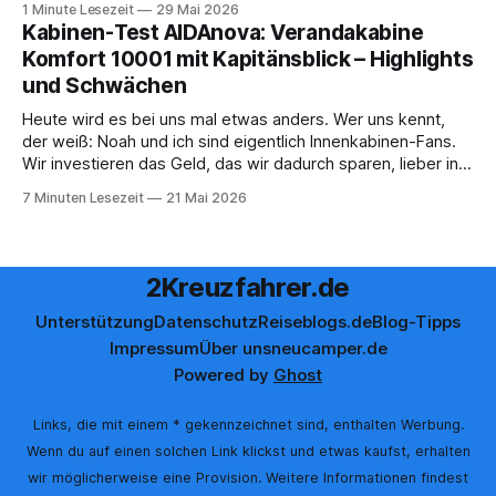
1 Minute Lesezeit
29 Mai 2026
werden, um das Bordguthaben zu erhalten. Bereits vor
Kabinen-Test AIDAnova: Verandakabine
einiger Zeit wurde zudem die Möglichkeit gestrichen, das
Komfort 10001 mit Kapitänsblick – Highlights
Bordguthaben per
und Schwächen
Heute wird es bei uns mal etwas anders. Wer uns kennt,
der weiß: Noah und ich sind eigentlich Innenkabinen-Fans.
Wir investieren das Geld, das wir dadurch sparen, lieber in
Aktivitäten an Bord, gutes Essen oder den ein oder anderen
7 Minuten Lesezeit
21 Mai 2026
Cocktail an der Bar. Auch auf einer unserer letzten Reisen
2Kreuzfahrer.de
Unterstützung
Datenschutz
Reiseblogs.de
Blog-Tipps
Impressum
Über uns
neucamper.de
Powered by
Ghost
Links, die mit einem * gekennzeichnet sind, enthalten Werbung.
Wenn du auf einen solchen Link klickst und etwas kaufst, erhalten
wir möglicherweise eine Provision. Weitere Informationen findest