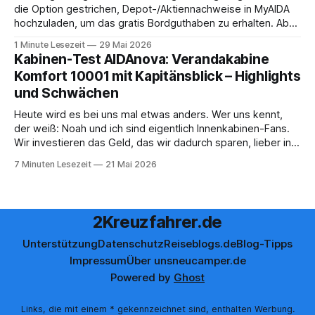
die Option gestrichen, Depot-/Aktiennachweise in MyAIDA
hochzuladen, um das gratis Bordguthaben zu erhalten. Ab
sofort muss die bisher optionale StockPerks-App genutzt
1 Minute Lesezeit
29 Mai 2026
werden, um das Bordguthaben zu erhalten. Bereits vor
Kabinen-Test AIDAnova: Verandakabine
einiger Zeit wurde zudem die Möglichkeit gestrichen, das
Komfort 10001 mit Kapitänsblick – Highlights
Bordguthaben per
und Schwächen
Heute wird es bei uns mal etwas anders. Wer uns kennt,
der weiß: Noah und ich sind eigentlich Innenkabinen-Fans.
Wir investieren das Geld, das wir dadurch sparen, lieber in
Aktivitäten an Bord, gutes Essen oder den ein oder anderen
7 Minuten Lesezeit
21 Mai 2026
Cocktail an der Bar. Auch auf einer unserer letzten Reisen
2Kreuzfahrer.de
Unterstützung
Datenschutz
Reiseblogs.de
Blog-Tipps
Impressum
Über uns
neucamper.de
Powered by
Ghost
Links, die mit einem * gekennzeichnet sind, enthalten Werbung.