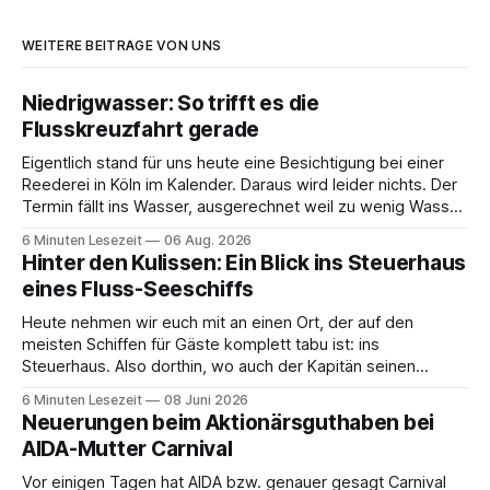
WEITERE BEITRÄGE VON UNS
Niedrigwasser: So trifft es die
Flusskreuzfahrt gerade
Eigentlich stand für uns heute eine Besichtigung bei einer
Reederei in Köln im Kalender. Daraus wird leider nichts. Der
Termin fällt ins Wasser, ausgerechnet weil zu wenig Wasser
da ist. 😅 Und am Wochenende steigen wir in Linz an Bord
6 Minuten Lesezeit
06 Aug. 2026
und fahren mit Thurgau Travel die Donau hinunter Richtung
Hinter den Kulissen: Ein Blick ins Steuerhaus
Budapest. Auch
eines Fluss-Seeschiffs
Heute nehmen wir euch mit an einen Ort, der auf den
meisten Schiffen für Gäste komplett tabu ist: ins
Steuerhaus. Also dorthin, wo auch der Kapitän seinen
Arbeitsplatz hat. Auf unserer Reise mit der MS Thurgau
6 Minuten Lesezeit
08 Juni 2026
Saxonia ging es zur Mittagszeit von Mainz Richtung Koblenz
Neuerungen beim Aktionärsguthaben bei
– und wir durften für ein
AIDA-Mutter Carnival
Vor einigen Tagen hat AIDA bzw. genauer gesagt Carnival