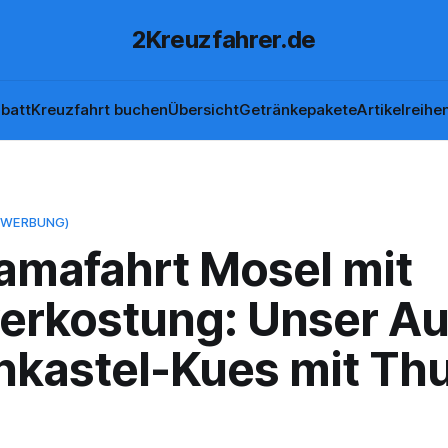
2Kreuzfahrer.de
batt
Kreuzfahrt buchen
Übersicht
Getränkepakete
Artikelreihe
(WERBUNG)
amafahrt Mosel mit
erkostung: Unser Au
rnkastel-Kues mit Th