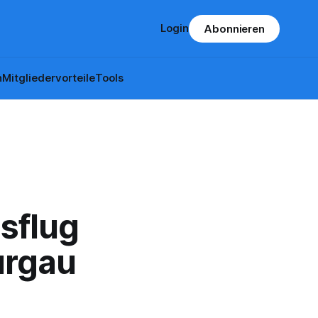
Login
Abonnieren
n
Mitgliedervorteile
Tools
sflug
urgau