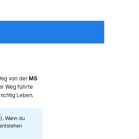
Weg von der
MS
er Weg führte
richtig Leben.
g). Wenn du
 entstehen