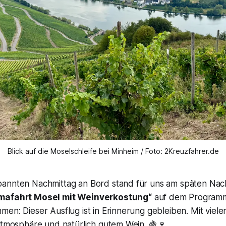
Blick auf die Moselschleife bei Minheim / Foto: 2Kreuzfahrer.de
annten Nachmittag an Bord stand für uns am späten Nac
mafahrt Mosel mit Weinverkostung“
auf dem Programm
en: Dieser Ausflug ist in Erinnerung gebleiben. Mit viel
 Atmosphäre und natürlich gutem Wein. 🍇🍷