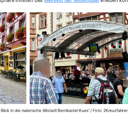
sphäre inmitten des
Weinfest der Mittelmosel
erleben kon
 Blick in die malerische Altstadt Bernkastel-Kues' / Foto: 2Kreuzfahre