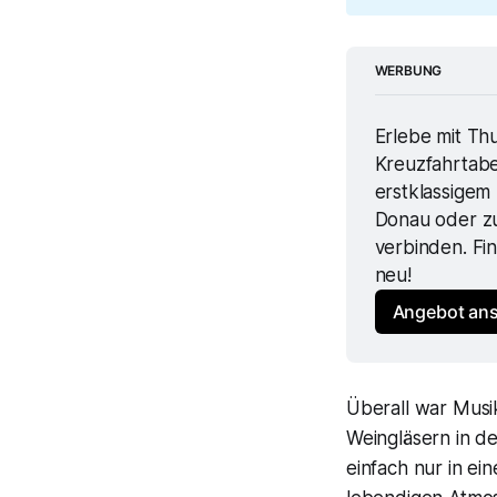
WERBUNG
Erlebe mit Th
Kreuzfahrtabe
erstklassigem
Donau oder zu 
verbinden. Fi
neu!
Angebot ans
Überall war Musi
Weingläsern in de
einfach nur in ei