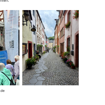
nten.
r.de