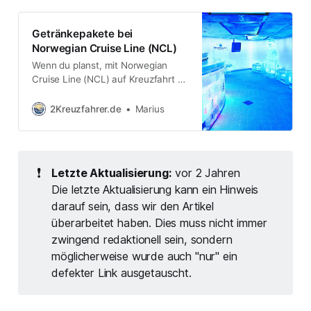
Getränkepakete bei
Norwegian Cruise Line (NCL)
Wenn du planst, mit Norwegian
Cruise Line (NCL) auf Kreuzfahrt zu
gehen, wirst du dich früher oder
später mit dem Thema
2Kreuzfahrer.de
Marius
Getränkepakete auseinandersetzen
müssen. Früher war das ganz
einfach: Mit dem „Premium All
Inclusive“-Angebot von NCL waren
❗
Letzte Aktualisierung:
vor 2 Jahren
viele Getränke bereits im Reisepreis
Die letzte Aktualisierung kann ein Hinweis
enthalten. Seit dem April 2019 hat
sich
darauf sein, dass wir den Artikel
überarbeitet haben. Dies muss nicht immer
zwingend redaktionell sein, sondern
möglicherweise wurde auch "nur" ein
defekter Link ausgetauscht.