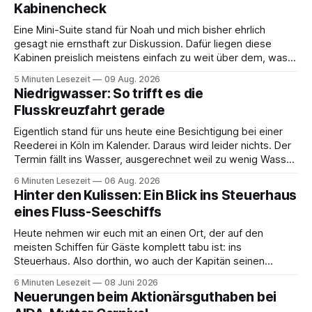
Kabinencheck
Eine Mini-Suite stand für Noah und mich bisher ehrlich
gesagt nie ernsthaft zur Diskussion. Dafür liegen diese
Kabinen preislich meistens einfach zu weit über dem, was
wir sonst buchen. Wir sind viel auf dem Schiff unterwegs
5 Minuten Lesezeit
09 Aug. 2026
und investieren das gesparte Geld lieber in Ausflüge, gutes
Niedrigwasser: So trifft es die
Essen oder in den
Flusskreuzfahrt gerade
Eigentlich stand für uns heute eine Besichtigung bei einer
Reederei in Köln im Kalender. Daraus wird leider nichts. Der
Termin fällt ins Wasser, ausgerechnet weil zu wenig Wasser
da ist. 😅 Und am Wochenende steigen wir in Linz an Bord
6 Minuten Lesezeit
06 Aug. 2026
und fahren mit Thurgau Travel die Donau hinunter Richtung
Hinter den Kulissen: Ein Blick ins Steuerhaus
Budapest. Auch
eines Fluss-Seeschiffs
Heute nehmen wir euch mit an einen Ort, der auf den
meisten Schiffen für Gäste komplett tabu ist: ins
Steuerhaus. Also dorthin, wo auch der Kapitän seinen
Arbeitsplatz hat. Auf unserer Reise mit der MS Thurgau
6 Minuten Lesezeit
08 Juni 2026
Saxonia ging es zur Mittagszeit von Mainz Richtung Koblenz
Neuerungen beim Aktionärsguthaben bei
– und wir durften für ein