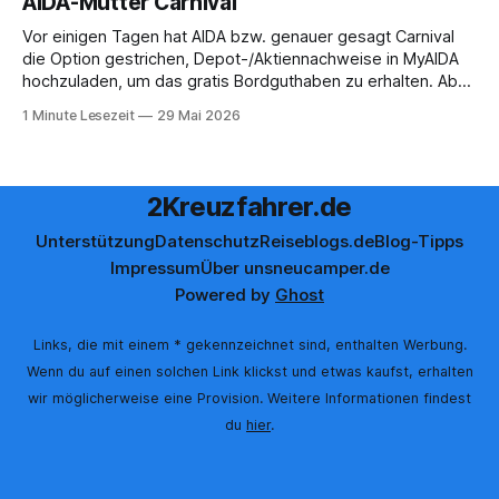
AIDA-Mutter Carnival
Vor einigen Tagen hat AIDA bzw. genauer gesagt Carnival
die Option gestrichen, Depot-/Aktiennachweise in MyAIDA
hochzuladen, um das gratis Bordguthaben zu erhalten. Ab
sofort muss die bisher optionale StockPerks-App genutzt
1 Minute Lesezeit
29 Mai 2026
werden, um das Bordguthaben zu erhalten. Bereits vor
einiger Zeit wurde zudem die Möglichkeit gestrichen, das
Bordguthaben per
2Kreuzfahrer.de
Unterstützung
Datenschutz
Reiseblogs.de
Blog-Tipps
Impressum
Über uns
neucamper.de
Powered by
Ghost
Links, die mit einem * gekennzeichnet sind, enthalten Werbung.
Wenn du auf einen solchen Link klickst und etwas kaufst, erhalten
wir möglicherweise eine Provision. Weitere Informationen findest
du
hier
.