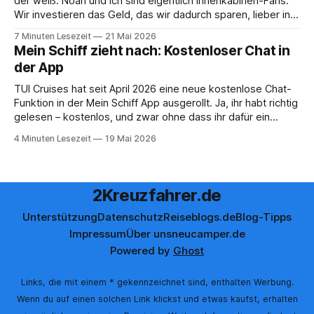
der weiß: Noah und ich sind eigentlich Innenkabinen-Fans.
Wir investieren das Geld, das wir dadurch sparen, lieber in
Aktivitäten an Bord, gutes Essen oder den ein oder anderen
7 Minuten Lesezeit
21 Mai 2026
Cocktail an der Bar. Auch auf einer unserer letzten Reisen
Mein Schiff zieht nach: Kostenloser Chat in
der App
TUI Cruises hat seit April 2026 eine neue kostenlose Chat-
Funktion in der Mein Schiff App ausgerollt. Ja, ihr habt richtig
gelesen – kostenlos, und zwar ohne dass ihr dafür ein
Internet-Paket buchen müsst. Wir sind ja immer ein
4 Minuten Lesezeit
19 Mai 2026
bisschen kritisch, wenn neue App-Features angekündigt
werden. Gerade beim Thema
2Kreuzfahrer.de
Unterstützung
Datenschutz
Reiseblogs.de
Blog-Tipps
Impressum
Über uns
neucamper.de
Powered by
Ghost
Links, die mit einem * gekennzeichnet sind, enthalten Werbung.
Wenn du auf einen solchen Link klickst und etwas kaufst, erhalten