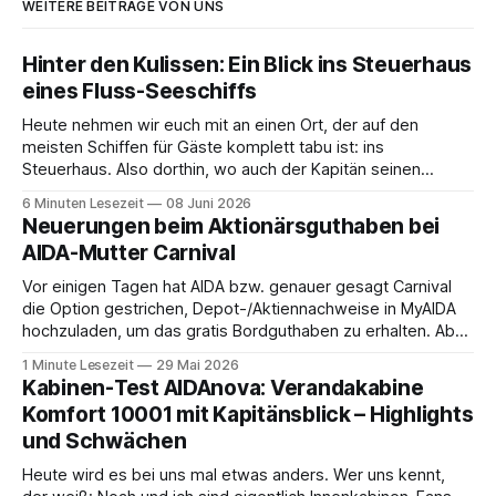
WEITERE BEITRÄGE VON UNS
Hinter den Kulissen: Ein Blick ins Steuerhaus
eines Fluss-Seeschiffs
Heute nehmen wir euch mit an einen Ort, der auf den
meisten Schiffen für Gäste komplett tabu ist: ins
Steuerhaus. Also dorthin, wo auch der Kapitän seinen
Arbeitsplatz hat. Auf unserer Reise mit der MS Thurgau
6 Minuten Lesezeit
08 Juni 2026
Saxonia ging es zur Mittagszeit von Mainz Richtung Koblenz
Neuerungen beim Aktionärsguthaben bei
– und wir durften für ein
AIDA-Mutter Carnival
Vor einigen Tagen hat AIDA bzw. genauer gesagt Carnival
die Option gestrichen, Depot-/Aktiennachweise in MyAIDA
hochzuladen, um das gratis Bordguthaben zu erhalten. Ab
sofort muss die bisher optionale StockPerks-App genutzt
1 Minute Lesezeit
29 Mai 2026
werden, um das Bordguthaben zu erhalten. Bereits vor
Kabinen-Test AIDAnova: Verandakabine
einiger Zeit wurde zudem die Möglichkeit gestrichen, das
Komfort 10001 mit Kapitänsblick – Highlights
Bordguthaben per
und Schwächen
Heute wird es bei uns mal etwas anders. Wer uns kennt,