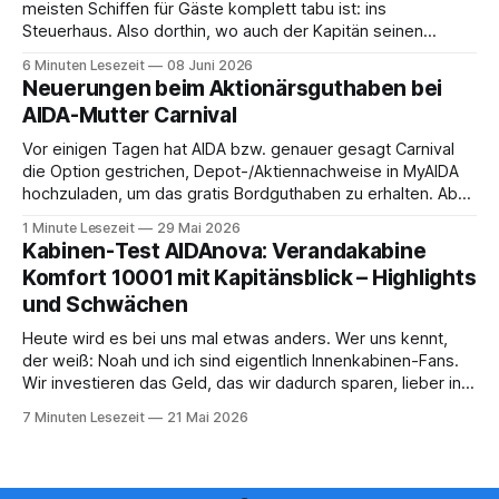
meisten Schiffen für Gäste komplett tabu ist: ins
Steuerhaus. Also dorthin, wo auch der Kapitän seinen
Arbeitsplatz hat. Auf unserer Reise mit der MS Thurgau
6 Minuten Lesezeit
08 Juni 2026
Saxonia ging es zur Mittagszeit von Mainz Richtung Koblenz
Neuerungen beim Aktionärsguthaben bei
– und wir durften für ein
AIDA-Mutter Carnival
Vor einigen Tagen hat AIDA bzw. genauer gesagt Carnival
die Option gestrichen, Depot-/Aktiennachweise in MyAIDA
hochzuladen, um das gratis Bordguthaben zu erhalten. Ab
sofort muss die bisher optionale StockPerks-App genutzt
1 Minute Lesezeit
29 Mai 2026
werden, um das Bordguthaben zu erhalten. Bereits vor
Kabinen-Test AIDAnova: Verandakabine
einiger Zeit wurde zudem die Möglichkeit gestrichen, das
Komfort 10001 mit Kapitänsblick – Highlights
Bordguthaben per
und Schwächen
Heute wird es bei uns mal etwas anders. Wer uns kennt,
der weiß: Noah und ich sind eigentlich Innenkabinen-Fans.
Wir investieren das Geld, das wir dadurch sparen, lieber in
Aktivitäten an Bord, gutes Essen oder den ein oder anderen
7 Minuten Lesezeit
21 Mai 2026
Cocktail an der Bar. Auch auf einer unserer letzten Reisen