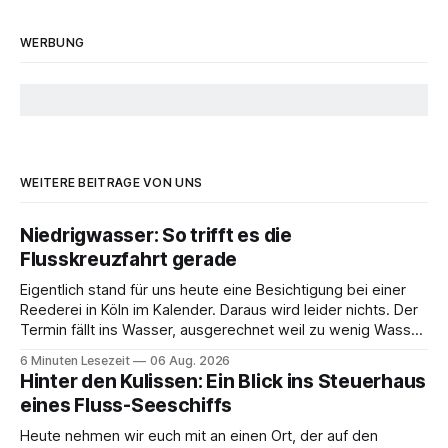
WERBUNG
WEITERE BEITRÄGE VON UNS
Niedrigwasser: So trifft es die
Flusskreuzfahrt gerade
Eigentlich stand für uns heute eine Besichtigung bei einer
Reederei in Köln im Kalender. Daraus wird leider nichts. Der
Termin fällt ins Wasser, ausgerechnet weil zu wenig Wasser
da ist. 😅 Und am Wochenende steigen wir in Linz an Bord
6 Minuten Lesezeit
06 Aug. 2026
und fahren mit Thurgau Travel die Donau hinunter Richtung
Hinter den Kulissen: Ein Blick ins Steuerhaus
Budapest. Auch
eines Fluss-Seeschiffs
Heute nehmen wir euch mit an einen Ort, der auf den