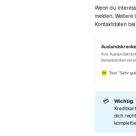
Wenn du Interesse
melden. Weitere 
Kontaktdaten bei
Auslandskranken
Ihre Auslandskra
Reisekrankenversi
berechnen!
Test "Sehr gut
💳
Wichtig:
Kreditkart
dich rech
kompletti