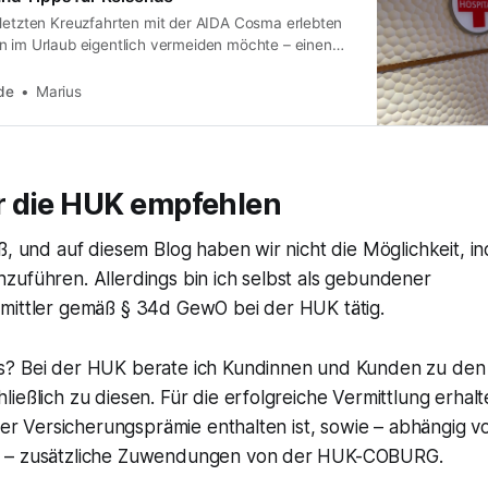
 letzten Kreuzfahrten mit der AIDA Cosma erlebten
n im Urlaub eigentlich vermeiden möchte – einen
fall”. Wir befanden uns auf der “Mediterrane
inem tollen Landgang bemerkte Noah einen
de
Marius
n seinem Arm. Da wir beide Krankenpfleger sind,
malerweise
 die HUK empfehlen
ß, und auf diesem Blog haben wir nicht die Möglichkeit, in
zuführen. Allerdings bin ich selbst als gebundener
mittler gemäß § 34d GewO bei der HUK tätig.
s? Bei der HUK berate ich Kundinnen und Kunden zu den
ießlich zu diesen. Für die erfolgreiche Vermittlung erhalt
 der Versicherungsprämie enthalten ist, sowie – abhängig 
 – zusätzliche Zuwendungen von der HUK-COBURG.