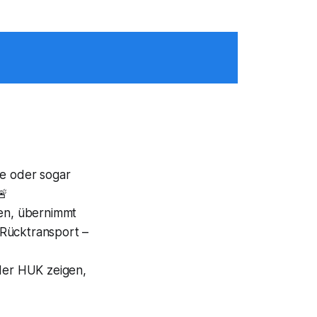
e oder sogar
🚨
en, übernimmt
 Rücktransport –
der HUK zeigen,