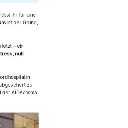
üsst ihr für eine
as ist der Grund,
letzt – ein
tress, null
ordhospital in
abgesichert zu
tal der AIDAcosma