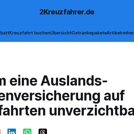
2Kreuzfahrer.de
batt
Kreuzfahrt buchen
Übersicht
Getränkepakete
Artikelreihe
 eine Auslands-
enversicherung auf
ahrten unverzichtbar