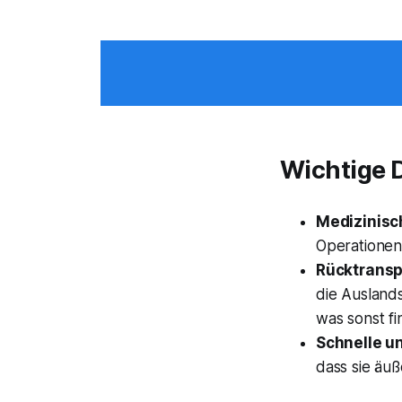
Wichtige D
Medizinisc
Operationen
Rücktransp
die Ausland
was sonst f
Schnelle u
dass sie äuß