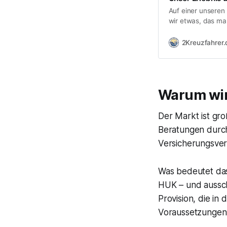
Auf einer unseren
wir etwas, das ma
medizinischen “Not
Schätze”. Nach e
2Kreuzfahrer.
komischen Stich a
hätte uns das nor
Warum wir
Der Markt ist gro
Beratungen durch
Versicherungsver
Was bedeutet da
HUK – und ausschl
Provision, die in
Voraussetzungen