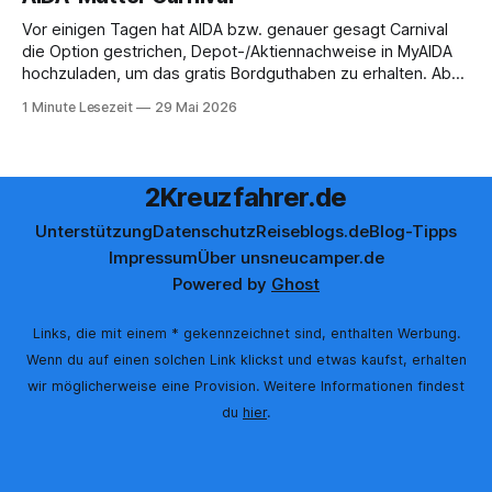
Vor einigen Tagen hat AIDA bzw. genauer gesagt Carnival
die Option gestrichen, Depot-/Aktiennachweise in MyAIDA
hochzuladen, um das gratis Bordguthaben zu erhalten. Ab
sofort muss die bisher optionale StockPerks-App genutzt
1 Minute Lesezeit
29 Mai 2026
werden, um das Bordguthaben zu erhalten. Bereits vor
einiger Zeit wurde zudem die Möglichkeit gestrichen, das
Bordguthaben per
2Kreuzfahrer.de
Unterstützung
Datenschutz
Reiseblogs.de
Blog-Tipps
Impressum
Über uns
neucamper.de
Powered by
Ghost
Links, die mit einem * gekennzeichnet sind, enthalten Werbung.
Wenn du auf einen solchen Link klickst und etwas kaufst, erhalten
wir möglicherweise eine Provision. Weitere Informationen findest
du
hier
.