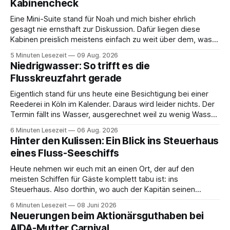
Kabinencheck
Eine Mini-Suite stand für Noah und mich bisher ehrlich
gesagt nie ernsthaft zur Diskussion. Dafür liegen diese
Kabinen preislich meistens einfach zu weit über dem, was
wir sonst buchen. Wir sind viel auf dem Schiff unterwegs
5 Minuten Lesezeit
09 Aug. 2026
und investieren das gesparte Geld lieber in Ausflüge, gutes
Niedrigwasser: So trifft es die
Essen oder in den
Flusskreuzfahrt gerade
Eigentlich stand für uns heute eine Besichtigung bei einer
Reederei in Köln im Kalender. Daraus wird leider nichts. Der
Termin fällt ins Wasser, ausgerechnet weil zu wenig Wasser
da ist. 😅 Und am Wochenende steigen wir in Linz an Bord
6 Minuten Lesezeit
06 Aug. 2026
und fahren mit Thurgau Travel die Donau hinunter Richtung
Hinter den Kulissen: Ein Blick ins Steuerhaus
Budapest. Auch
eines Fluss-Seeschiffs
Heute nehmen wir euch mit an einen Ort, der auf den
meisten Schiffen für Gäste komplett tabu ist: ins
Steuerhaus. Also dorthin, wo auch der Kapitän seinen
Arbeitsplatz hat. Auf unserer Reise mit der MS Thurgau
6 Minuten Lesezeit
08 Juni 2026
Saxonia ging es zur Mittagszeit von Mainz Richtung Koblenz
Neuerungen beim Aktionärsguthaben bei
– und wir durften für ein
AIDA-Mutter Carnival