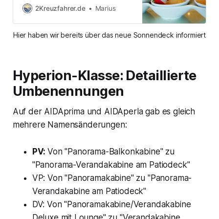
fiel mir auf: Er reist eigentlich nur in
2Kreuzfahrer.de
Marius
Suiten. Warum? Das hat mehrere
Gründe. Zum einen natürlich der
Hier haben wir bereits über das neue Sonnendeck informiert
Komfort, den so eine Suite bietet.
Zum anderen reist er meist mit Frau
und Kindern, und
Hyperion-Klasse: Detaillierte
Umbenennungen
Auf der AIDAprima und AIDAperla gab es gleich
mehrere Namensänderungen:
PV:
Von "Panorama-Balkonkabine" zu
"Panorama-Verandakabine am Patiodeck"
VP: Von "Panoramakabine" zu "Panorama-
Verandakabine am Patiodeck"
DV: Von "Panoramakabine/Verandakabine
Deluxe mit Lounge" zu "Verandakabine