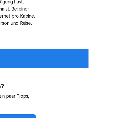
ügung hast,
mst. Bei einer
ernet pro Kabine.
erson und Reise.
n?
in paar Tipps,