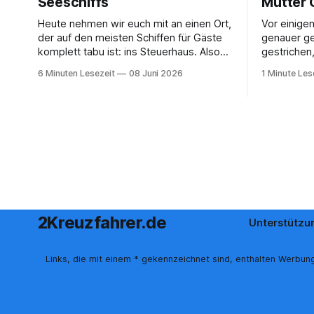
Seeschiffs
Mutter 
Heute nehmen wir euch mit an einen Ort,
Vor einige
der auf den meisten Schiffen für Gäste
genauer ge
komplett tabu ist: ins Steuerhaus. Also
gestrichen
dorthin, wo auch der Kapitän seinen
MyAIDA hoc
6 Minuten Lesezeit
08 Juni 2026
1 Minute Les
Arbeitsplatz hat. Auf unserer Reise mit
Bordguthab
der MS Thurgau Saxonia ging es zur
muss die b
Mittagszeit von Mainz Richtung Koblenz
App genut
– und wir durften für ein
Bordguthab
einiger Ze
Möglichkei
Bordgutha
2Kreuzfahrer.de
Unterstützu
Links, die mit einem * gekennzeichnet sind, enthalten Werbung