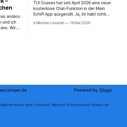
k –
TUI Cruises hat seit April 2026 eine neue
ächen
kostenlose Chat-Funktion in der Mein
Schiff App ausgerollt. Ja, ihr habt richtig
was anders.
gelesen – kostenlos, und zwar ohne
h und ich
4 Minuten Lesezeit
19 Mai 2026
dass ihr dafür ein Internet-Paket buchen
Fans. Wir
müsst. Wir sind ja immer ein bisschen
 dadurch
kritisch, wenn neue App-Features
n Bord,
angekündigt werden. Gerade beim
er anderen
Thema
einer
eucamper.de
Powered by
Ghost
öglicherweise eine Provision. Weitere Informationen findest du