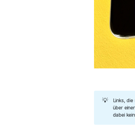
💡
Links, die
über einen
dabei kei