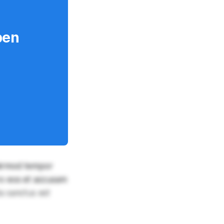
ben
 eirmod tempor
ro eos et accusam
a sanctus est