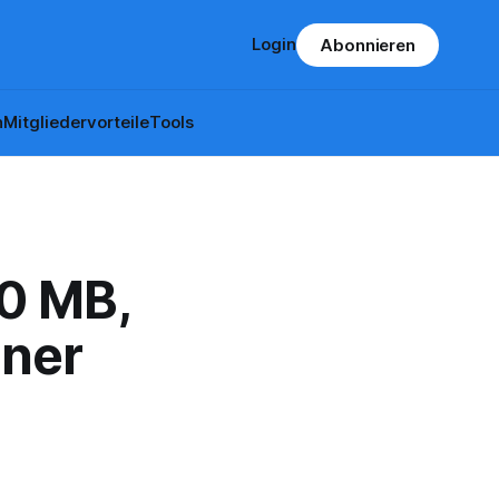
Login
Abonnieren
n
Mitgliedervorteile
Tools
0 MB,
iner