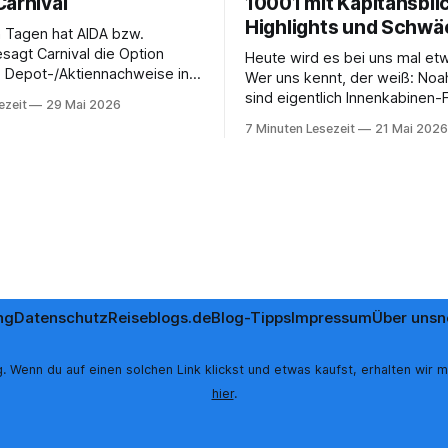
Carnival
10001 mit Kapitänsblic
Highlights und Schw
n Tagen hat AIDA bzw.
sagt Carnival die Option
Heute wird es bei uns mal et
, Depot-/Aktiennachweise in
Wer uns kennt, der weiß: Noa
hzuladen, um das gratis
sind eigentlich Innenkabinen-
ezeit
29 Mai 2026
en zu erhalten. Ab sofort
investieren das Geld, das wir
7 Minuten Lesezeit
21 Mai 2026
isher optionale StockPerks-
sparen, lieber in Aktivitäten a
zt werden, um das
gutes Essen oder den ein od
en zu erhalten. Bereits vor
Cocktail an der Bar. Auch auf 
it wurde zudem die
unserer letzten Reisen
t gestrichen, das
ben per
ng
Datenschutz
Reiseblogs.de
Blog-Tipps
Impressum
Über uns
n
. Wenn du auf einen solchen Link klickst und etwas kaufst, erhalten wir m
hier
.