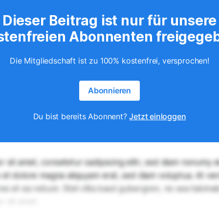
Dieser Beitrag ist nur für unsere
stenfreien Abonnenten freigege
Die Mitgliedschaft ist zu 100% kostenfrei, versprochen!
Abonnieren
Du bist bereits Abonnent?
Jetzt einloggen
r sit amet, consetetur sadipscing elitr, sed diam nonumy
e et dolore magna aliquyam erat, sed diam voluptua. At ve
res et ea rebum. Stet clita kasd gubergren, no sea takimat
 sit amet.