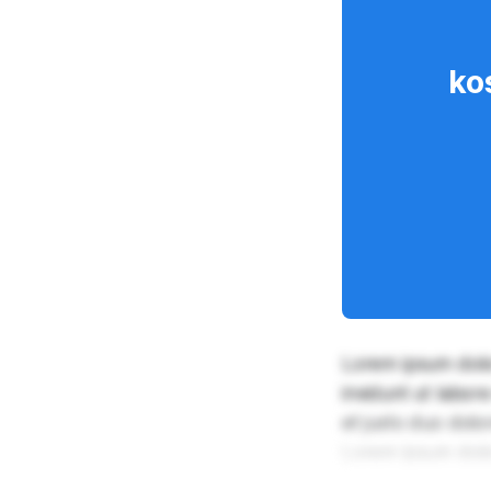
ko
Lorem ipsum dolo
invidunt ut labor
et justo duo dolo
Lorem ipsum dolor