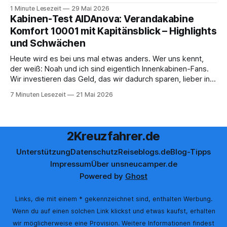
sofort muss die bisher optionale StockPerks-App genutzt
1 Minute Lesezeit
29 Mai 2026
werden, um das Bordguthaben zu erhalten. Bereits vor
Kabinen-Test AIDAnova: Verandakabine
einiger Zeit wurde zudem die Möglichkeit gestrichen, das
Komfort 10001 mit Kapitänsblick – Highlights
Bordguthaben per
und Schwächen
Heute wird es bei uns mal etwas anders. Wer uns kennt,
der weiß: Noah und ich sind eigentlich Innenkabinen-Fans.
Wir investieren das Geld, das wir dadurch sparen, lieber in
Aktivitäten an Bord, gutes Essen oder den ein oder anderen
7 Minuten Lesezeit
21 Mai 2026
Cocktail an der Bar. Auch auf einer unserer letzten Reisen
2Kreuzfahrer.de
Unterstützung
Datenschutz
Reiseblogs.de
Blog-Tipps
Impressum
Über uns
neucamper.de
Powered by
Ghost
Links, die mit einem * gekennzeichnet sind, enthalten Werbung.
Wenn du auf einen solchen Link klickst und etwas kaufst, erhalten
wir möglicherweise eine Provision. Weitere Informationen findest