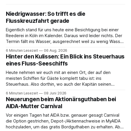
Niedrigwasser: So trifft es die
Flusskreuzfahrt gerade
Eigentlich stand für uns heute eine Besichtigung bei einer
Reederei in Köln im Kalender. Daraus wird leider nichts. Der
Termin fällt ins Wasser, ausgerechnet weil zu wenig Wasser
da ist. 😅 Und am Wochenende steigen wir in Linz an Bord
6 Minuten Lesezeit
06 Aug. 2026
und fahren mit Thurgau Travel die Donau hinunter Richtung
Hinter den Kulissen: Ein Blick ins Steuerhaus
Budapest. Auch
eines Fluss-Seeschiffs
Heute nehmen wir euch mit an einen Ort, der auf den
meisten Schiffen für Gäste komplett tabu ist: ins
Steuerhaus. Also dorthin, wo auch der Kapitän seinen
Arbeitsplatz hat. Auf unserer Reise mit der MS Thurgau
6 Minuten Lesezeit
08 Juni 2026
Saxonia ging es zur Mittagszeit von Mainz Richtung Koblenz
Neuerungen beim Aktionärsguthaben bei
– und wir durften für ein
AIDA-Mutter Carnival
Vor einigen Tagen hat AIDA bzw. genauer gesagt Carnival
die Option gestrichen, Depot-/Aktiennachweise in MyAIDA
hochzuladen, um das gratis Bordguthaben zu erhalten. Ab