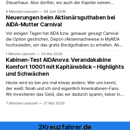
Steuerhaus. Also dorthin, wo auch der Kapitän seinen
Arbeitsplatz hat. Auf unserer Reise mit der MS Thurgau
6 Minuten Lesezeit
08 Juni 2026
Saxonia ging es zur Mittagszeit von Mainz Richtung Koblenz
Neuerungen beim Aktionärsguthaben bei
– und wir durften für ein
AIDA-Mutter Carnival
Vor einigen Tagen hat AIDA bzw. genauer gesagt Carnival
die Option gestrichen, Depot-/Aktiennachweise in MyAIDA
hochzuladen, um das gratis Bordguthaben zu erhalten. Ab
sofort muss die bisher optionale StockPerks-App genutzt
1 Minute Lesezeit
29 Mai 2026
werden, um das Bordguthaben zu erhalten. Bereits vor
Kabinen-Test AIDAnova: Verandakabine
einiger Zeit wurde zudem die Möglichkeit gestrichen, das
Komfort 10001 mit Kapitänsblick – Highlights
Bordguthaben per
und Schwächen
Heute wird es bei uns mal etwas anders. Wer uns kennt,
der weiß: Noah und ich sind eigentlich Innenkabinen-Fans.
Wir investieren das Geld, das wir dadurch sparen, lieber in
Aktivitäten an Bord, gutes Essen oder den ein oder anderen
7 Minuten Lesezeit
21 Mai 2026
Cocktail an der Bar. Auch auf einer unserer letzten Reisen
2Kreuzfahrer.de