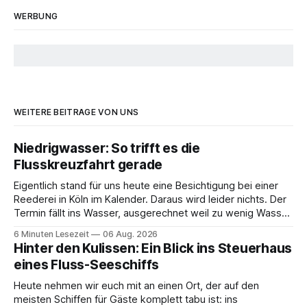
WERBUNG
WEITERE BEITRÄGE VON UNS
Niedrigwasser: So trifft es die
Flusskreuzfahrt gerade
Eigentlich stand für uns heute eine Besichtigung bei einer
Reederei in Köln im Kalender. Daraus wird leider nichts. Der
Termin fällt ins Wasser, ausgerechnet weil zu wenig Wasser
da ist. 😅 Und am Wochenende steigen wir in Linz an Bord
6 Minuten Lesezeit
06 Aug. 2026
und fahren mit Thurgau Travel die Donau hinunter Richtung
Hinter den Kulissen: Ein Blick ins Steuerhaus
Budapest. Auch
eines Fluss-Seeschiffs
Heute nehmen wir euch mit an einen Ort, der auf den
meisten Schiffen für Gäste komplett tabu ist: ins