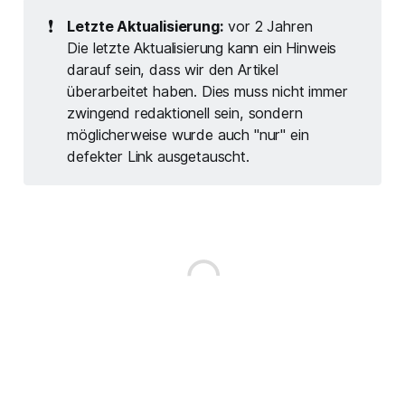
besonders wenn du wie wir ein
❗
Letzte Aktualisierung:
vor 2 Jahren
Gesamtpaket inklusive Flügen
Die letzte Aktualisierung kann ein Hinweis
gebucht hast. In diesem Blog-
Beitrag erfährst du, wie du deinen
darauf sein, dass wir den Artikel
überarbeitet haben. Dies muss nicht immer
zwingend redaktionell sein, sondern
möglicherweise wurde auch "nur" ein
defekter Link ausgetauscht.