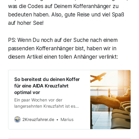
was die Codes auf Deinem Kofferanhänger zu
bedeuten haben. Also, gute Reise und viel Spaß
auf hoher See!
PS: Wenn Du noch auf der Suche nach einem
passenden Kofferanhänger bist, haben wir in
diesem Artikel einen tollen Anhänger verlinkt:
So bereitest du deinen Koffer
für eine AIDA Kreuzfahrt
optimal vor
Ein paar Wochen vor der
langersehnten Kreuzfahrt ist es
endlich soweit: Die Reiseunterlagen
treffen ein. Neben dem Ticket
2Kreuzfahrer.de
Marius
findest du auch die passenden
Kofferanhänger. Diese kleinen
Details sind von großer Bedeutung,