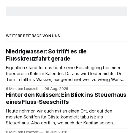
WEITERE BEITRÄGE VON UNS
Niedrigwasser: So trifft es die
Flusskreuzfahrt gerade
Eigentlich stand für uns heute eine Besichtigung bei einer
Reederei in Köln im Kalender. Daraus wird leider nichts. Der
Termin fällt ins Wasser, ausgerechnet weil zu wenig Wasser
da ist. 😅 Und am Wochenende steigen wir in Linz an Bord
6 Minuten Lesezeit
06 Aug. 2026
und fahren mit Thurgau Travel die Donau hinunter Richtung
Hinter den Kulissen: Ein Blick ins Steuerhaus
Budapest. Auch
eines Fluss-Seeschiffs
Heute nehmen wir euch mit an einen Ort, der auf den
meisten Schiffen für Gäste komplett tabu ist: ins
Steuerhaus. Also dorthin, wo auch der Kapitän seinen
Arbeitsplatz hat. Auf unserer Reise mit der MS Thurgau
6 Minuten Lesezeit
08 Juni 2026