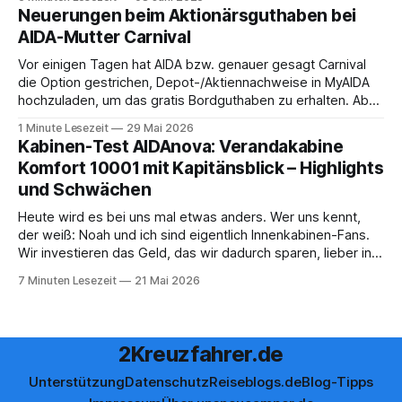
Saxonia ging es zur Mittagszeit von Mainz Richtung Koblenz
Neuerungen beim Aktionärsguthaben bei
– und wir durften für ein
AIDA-Mutter Carnival
Vor einigen Tagen hat AIDA bzw. genauer gesagt Carnival
die Option gestrichen, Depot-/Aktiennachweise in MyAIDA
hochzuladen, um das gratis Bordguthaben zu erhalten. Ab
sofort muss die bisher optionale StockPerks-App genutzt
1 Minute Lesezeit
29 Mai 2026
werden, um das Bordguthaben zu erhalten. Bereits vor
Kabinen-Test AIDAnova: Verandakabine
einiger Zeit wurde zudem die Möglichkeit gestrichen, das
Komfort 10001 mit Kapitänsblick – Highlights
Bordguthaben per
und Schwächen
Heute wird es bei uns mal etwas anders. Wer uns kennt,
der weiß: Noah und ich sind eigentlich Innenkabinen-Fans.
Wir investieren das Geld, das wir dadurch sparen, lieber in
Aktivitäten an Bord, gutes Essen oder den ein oder anderen
7 Minuten Lesezeit
21 Mai 2026
Cocktail an der Bar. Auch auf einer unserer letzten Reisen
2Kreuzfahrer.de
Unterstützung
Datenschutz
Reiseblogs.de
Blog-Tipps