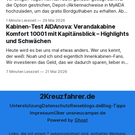
die Option gestrichen, Depot-/Aktiennachweise in MyAIDA
hochzuladen, um das gratis Bordguthaben zu erhalten. Ab
sofort muss die bisher optionale StockPerks-App genutzt
1 Minute Lesezeit
29 Mai 2026
werden, um das Bordguthaben zu erhalten. Bereits vor
Kabinen-Test AIDAnova: Verandakabine
einiger Zeit wurde zudem die Möglichkeit gestrichen, das
Komfort 10001 mit Kapitänsblick – Highlights
Bordguthaben per
und Schwächen
Heute wird es bei uns mal etwas anders. Wer uns kennt,
der weiß: Noah und ich sind eigentlich Innenkabinen-Fans.
Wir investieren das Geld, das wir dadurch sparen, lieber in
Aktivitäten an Bord, gutes Essen oder den ein oder anderen
7 Minuten Lesezeit
21 Mai 2026
Cocktail an der Bar. Auch auf einer unserer letzten Reisen
2Kreuzfahrer.de
Unterstützung
Datenschutz
Reiseblogs.de
Blog-Tipps
Impressum
Über uns
neucamper.de
Powered by
Ghost
Links, die mit einem * gekennzeichnet sind, enthalten Werbung.