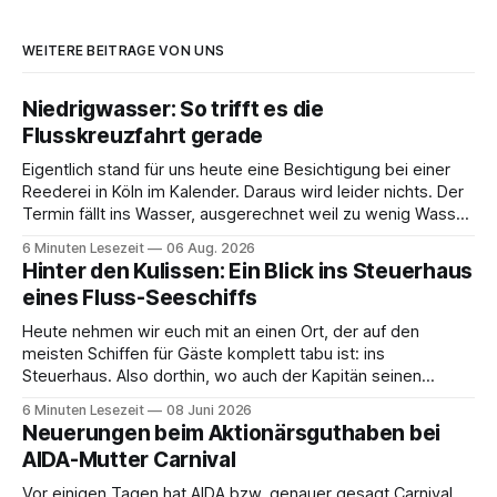
WEITERE BEITRÄGE VON UNS
Niedrigwasser: So trifft es die
Flusskreuzfahrt gerade
Eigentlich stand für uns heute eine Besichtigung bei einer
Reederei in Köln im Kalender. Daraus wird leider nichts. Der
Termin fällt ins Wasser, ausgerechnet weil zu wenig Wasser
da ist. 😅 Und am Wochenende steigen wir in Linz an Bord
6 Minuten Lesezeit
06 Aug. 2026
und fahren mit Thurgau Travel die Donau hinunter Richtung
Hinter den Kulissen: Ein Blick ins Steuerhaus
Budapest. Auch
eines Fluss-Seeschiffs
Heute nehmen wir euch mit an einen Ort, der auf den
meisten Schiffen für Gäste komplett tabu ist: ins
Steuerhaus. Also dorthin, wo auch der Kapitän seinen
Arbeitsplatz hat. Auf unserer Reise mit der MS Thurgau
6 Minuten Lesezeit
08 Juni 2026
Saxonia ging es zur Mittagszeit von Mainz Richtung Koblenz
Neuerungen beim Aktionärsguthaben bei
– und wir durften für ein
AIDA-Mutter Carnival
Vor einigen Tagen hat AIDA bzw. genauer gesagt Carnival