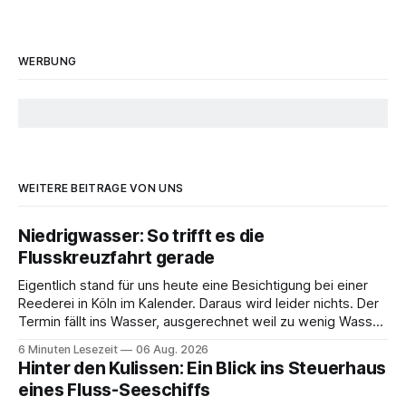
WERBUNG
WEITERE BEITRÄGE VON UNS
Niedrigwasser: So trifft es die
Flusskreuzfahrt gerade
Eigentlich stand für uns heute eine Besichtigung bei einer
Reederei in Köln im Kalender. Daraus wird leider nichts. Der
Termin fällt ins Wasser, ausgerechnet weil zu wenig Wasser
da ist. 😅 Und am Wochenende steigen wir in Linz an Bord
6 Minuten Lesezeit
06 Aug. 2026
und fahren mit Thurgau Travel die Donau hinunter Richtung
Hinter den Kulissen: Ein Blick ins Steuerhaus
Budapest. Auch
eines Fluss-Seeschiffs