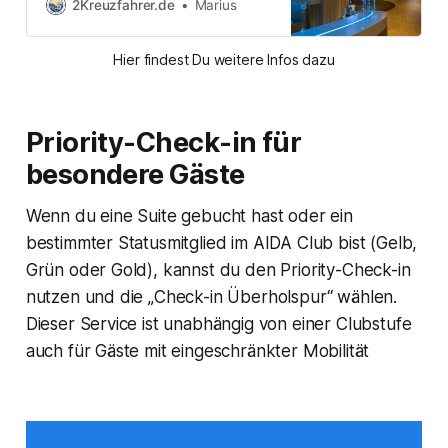
abends. Was tun in der
2Kreuzfahrer.de
Marius
Zwischenzeit? Die Antwort lautet:
Tageskabinen oder
Hier findest Du weitere Infos dazu
Tagesaufenthalt auf dem
Kreuzfahrtschiff! Besonders bei
AIDA und Mein Schiff gibt es hierfür
interessante Angebote, die wir uns
Priority-Check-in für
genauer angeschaut haben. Eins
vorab: Wenn
besondere Gäste
Wenn du eine Suite gebucht hast oder ein
bestimmter Statusmitglied im AIDA Club bist (Gelb,
Grün oder Gold), kannst du den Priority-Check-in
nutzen und die „Check-in Überholspur“ wählen.
Dieser Service ist unabhängig von einer Clubstufe
auch für Gäste mit eingeschränkter Mobilität