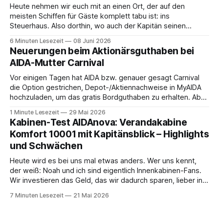
Heute nehmen wir euch mit an einen Ort, der auf den
meisten Schiffen für Gäste komplett tabu ist: ins
Steuerhaus. Also dorthin, wo auch der Kapitän seinen
Arbeitsplatz hat. Auf unserer Reise mit der MS Thurgau
6 Minuten Lesezeit
08 Juni 2026
Saxonia ging es zur Mittagszeit von Mainz Richtung Koblenz
Neuerungen beim Aktionärsguthaben bei
– und wir durften für ein
AIDA-Mutter Carnival
Vor einigen Tagen hat AIDA bzw. genauer gesagt Carnival
die Option gestrichen, Depot-/Aktiennachweise in MyAIDA
hochzuladen, um das gratis Bordguthaben zu erhalten. Ab
sofort muss die bisher optionale StockPerks-App genutzt
1 Minute Lesezeit
29 Mai 2026
werden, um das Bordguthaben zu erhalten. Bereits vor
Kabinen-Test AIDAnova: Verandakabine
einiger Zeit wurde zudem die Möglichkeit gestrichen, das
Komfort 10001 mit Kapitänsblick – Highlights
Bordguthaben per
und Schwächen
Heute wird es bei uns mal etwas anders. Wer uns kennt,
der weiß: Noah und ich sind eigentlich Innenkabinen-Fans.
Wir investieren das Geld, das wir dadurch sparen, lieber in
Aktivitäten an Bord, gutes Essen oder den ein oder anderen
7 Minuten Lesezeit
21 Mai 2026
Cocktail an der Bar. Auch auf einer unserer letzten Reisen