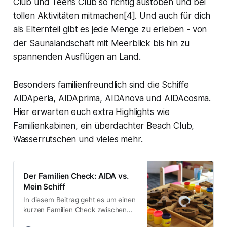
Club und Teens Club so richtig austoben und bei
tollen Aktivitäten mitmachen[4]. Und auch für dich
als Elternteil gibt es jede Menge zu erleben - von
der Saunalandschaft mit Meerblick bis hin zu
spannenden Ausflügen an Land.
Besonders familienfreundlich sind die Schiffe
AIDAperla, AIDAprima, AIDAnova und AIDAcosma.
Hier erwarten euch extra Highlights wie
Familienkabinen, ein überdachter Beach Club,
Wasserrutschen und vieles mehr.
Der Familien Check: AIDA vs.
Mein Schiff
In diesem Beitrag geht es um einen
kurzen Familien Check zwischen
AIDA und Mein Schiff. Dieser