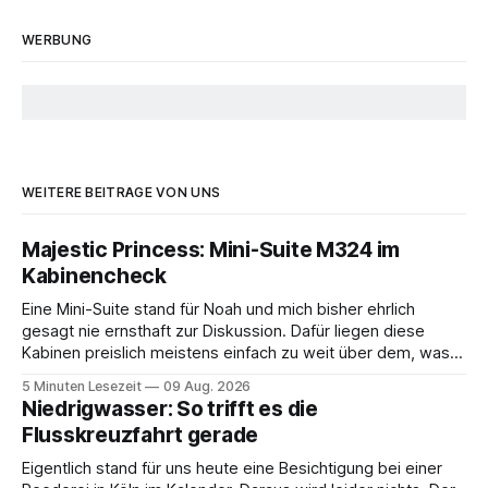
WERBUNG
WEITERE BEITRÄGE VON UNS
Majestic Princess: Mini-Suite M324 im
Kabinencheck
Eine Mini-Suite stand für Noah und mich bisher ehrlich
gesagt nie ernsthaft zur Diskussion. Dafür liegen diese
Kabinen preislich meistens einfach zu weit über dem, was
wir sonst buchen. Wir sind viel auf dem Schiff unterwegs
5 Minuten Lesezeit
09 Aug. 2026
und investieren das gesparte Geld lieber in Ausflüge, gutes
Niedrigwasser: So trifft es die
Essen oder in den
Flusskreuzfahrt gerade
Eigentlich stand für uns heute eine Besichtigung bei einer