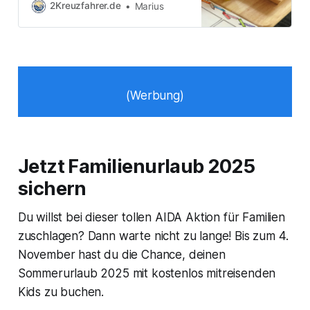
Beitrag richtet sich an Familien mit
2Kreuzfahrer.de
Marius
jungen Kindern und soll einige
Fragen beleuchten, die man sich
möglicherweise vor der Reise stellt.
Darf ich mit meinem Kind ins
Schwimmbad? AIDA: Es gibt ein
striktes Verbot
(Werbung)
Jetzt Familienurlaub 2025
sichern
Du willst bei dieser tollen AIDA Aktion für Familien
zuschlagen? Dann warte nicht zu lange! Bis zum 4.
November hast du die Chance, deinen
Sommerurlaub 2025 mit kostenlos mitreisenden
Kids zu buchen.