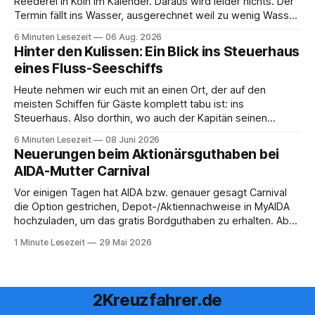
Reederei in Köln im Kalender. Daraus wird leider nichts. Der
Termin fällt ins Wasser, ausgerechnet weil zu wenig Wasser
da ist. 😅 Und am Wochenende steigen wir in Linz an Bord
6 Minuten Lesezeit
06 Aug. 2026
und fahren mit Thurgau Travel die Donau hinunter Richtung
Hinter den Kulissen: Ein Blick ins Steuerhaus
Budapest. Auch
eines Fluss-Seeschiffs
Heute nehmen wir euch mit an einen Ort, der auf den
meisten Schiffen für Gäste komplett tabu ist: ins
Steuerhaus. Also dorthin, wo auch der Kapitän seinen
Arbeitsplatz hat. Auf unserer Reise mit der MS Thurgau
6 Minuten Lesezeit
08 Juni 2026
Saxonia ging es zur Mittagszeit von Mainz Richtung Koblenz
Neuerungen beim Aktionärsguthaben bei
– und wir durften für ein
AIDA-Mutter Carnival
Vor einigen Tagen hat AIDA bzw. genauer gesagt Carnival
die Option gestrichen, Depot-/Aktiennachweise in MyAIDA
hochzuladen, um das gratis Bordguthaben zu erhalten. Ab
sofort muss die bisher optionale StockPerks-App genutzt
1 Minute Lesezeit
29 Mai 2026
werden, um das Bordguthaben zu erhalten. Bereits vor
einiger Zeit wurde zudem die Möglichkeit gestrichen, das
Bordguthaben per
2Kreuzfahrer.de