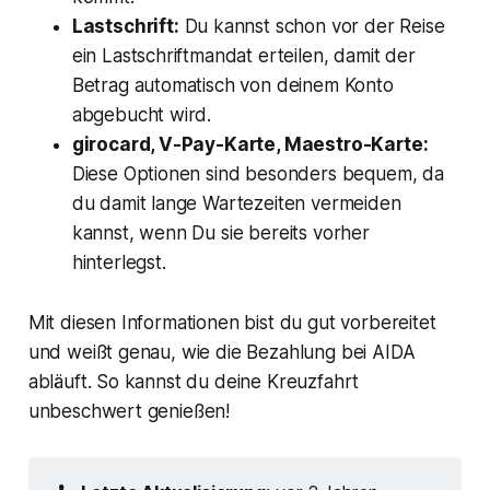
Lastschrift:
Du kannst schon vor der Reise
ein Lastschriftmandat erteilen, damit der
Betrag automatisch von deinem Konto
abgebucht wird.
girocard, V-Pay-Karte, Maestro-Karte:
Diese Optionen sind besonders bequem, da
du damit lange Wartezeiten vermeiden
kannst, wenn Du sie bereits vorher
hinterlegst.
Mit diesen Informationen bist du gut vorbereitet
und weißt genau, wie die Bezahlung bei AIDA
abläuft. So kannst du deine Kreuzfahrt
unbeschwert genießen!