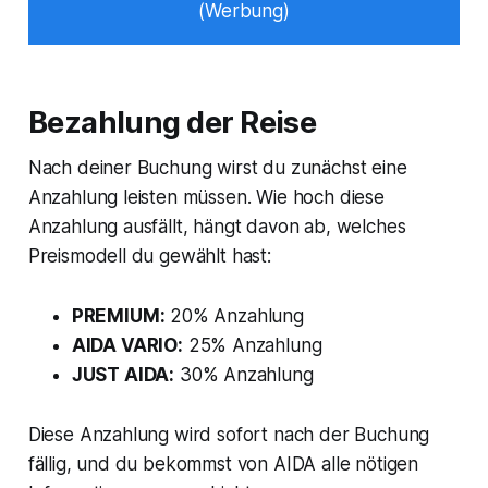
(Werbung)
Bezahlung der Reise
Nach deiner Buchung wirst du zunächst eine
Anzahlung leisten müssen. Wie hoch diese
Anzahlung ausfällt, hängt davon ab, welches
Preismodell du gewählt hast:
PREMIUM:
20% Anzahlung
AIDA VARIO:
25% Anzahlung
JUST AIDA:
30% Anzahlung
Diese Anzahlung wird sofort nach der Buchung
fällig, und du bekommst von AIDA alle nötigen