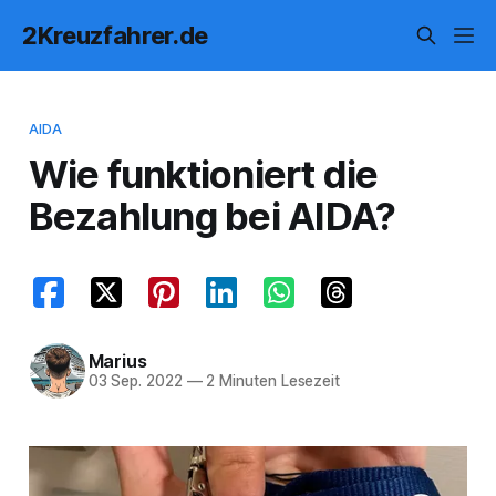
2Kreuzfahrer.de
AIDA
Wie funktioniert die
Bezahlung bei AIDA?
Marius
03 Sep. 2022
—
2 Minuten Lesezeit