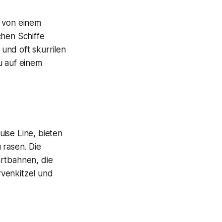
h von einem
chen Schiffe
und oft skurrilen
u auf einem
ise Line, bieten
 rasen. Die
rtbahnen, die
rvenkitzel und