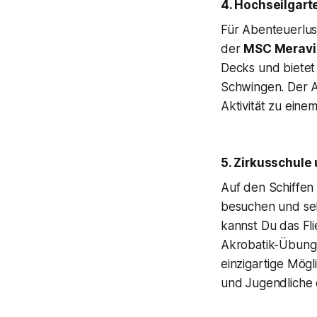
4. Hochseilgar
Für Abenteuerlust
der
MSC Meravi
Decks und biete
Schwingen. Der A
Aktivität zu eine
5. Zirkusschule
Auf den Schiffen
besuchen und sel
kannst Du das Fl
Akrobatik-Übung
einzigartige Mögl
und Jugendliche