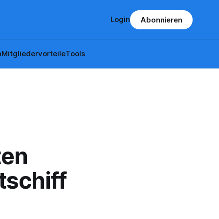
Login
Abonnieren
n
Mitgliedervorteile
Tools
ten
tschiff