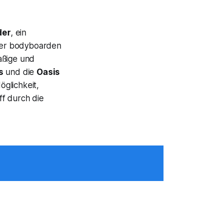
der
, ein
oder bodyboarden
aßige und
s
und die
Oasis
öglichkeit,
ff durch die