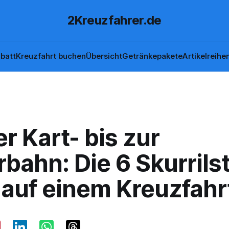
2Kreuzfahrer.de
batt
Kreuzfahrt buchen
Übersicht
Getränkepakete
Artikelreihe
r Kart- bis zur
bahn: Die 6 Skurrils
auf einem Kreuzfahr