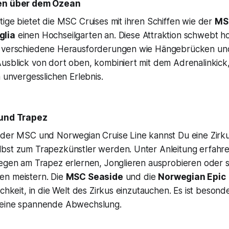
ten über dem Ozean
ige bietet die MSC Cruises mit ihren Schiffen wie der
MS
glia
einen Hochseilgarten an. Diese Attraktion schwebt 
t verschiedene Herausforderungen wie Hängebrücken un
usblick von dort oben, kombiniert mit dem Adrenalinkick
m unvergesslichen Erlebnis.
 und Trapez
 der MSC und Norwegian Cruise Line kannst Du eine Zirk
bst zum Trapezkünstler werden. Unter Anleitung erfahre
iegen am Trapez erlernen, Jonglieren ausprobieren oder s
en meistern. Die
MSC Seaside
und die
Norwegian Epic
ichkeit, in die Welt des Zirkus einzutauchen. Es ist besond
 eine spannende Abwechslung.