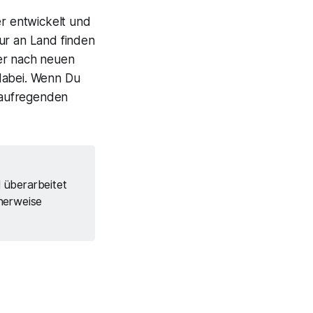
r entwickelt und
ur an Land finden
der nach neuen
 dabei. Wenn Du
d aufregenden
l überarbeitet
herweise