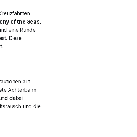
 Kreuzfahrten
ny of the Seas
,
 und eine Runde
st. Diese
t.
raktionen auf
rste Achterbahn
 und dabei
tsrausch und die