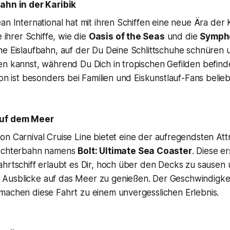
ahn in der Karibik
an International hat mit ihren Schiffen eine neue Ära der
e ihrer Schiffe, wie die
Oasis of the Seas
und die
Sympho
ne Eislaufbahn, auf der Du Deine Schlittschuhe schnüren
n kannst, während Du Dich in tropischen Gefilden befinde
ion ist besonders bei Familien und Eiskunstlauf-Fans belieb
auf dem Meer
on Carnival Cruise Line bietet eine der aufregendsten Att
 Achterbahn namens
Bolt: Ultimate Sea Coaster
. Diese e
ahrtschiff erlaubt es Dir, hoch über den Decks zu sausen
usblicke auf das Meer zu genießen. Der Geschwindigkei
machen diese Fahrt zu einem unvergesslichen Erlebnis.