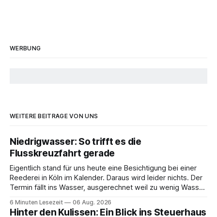
WERBUNG
WEITERE BEITRÄGE VON UNS
Niedrigwasser: So trifft es die
Flusskreuzfahrt gerade
Eigentlich stand für uns heute eine Besichtigung bei einer
Reederei in Köln im Kalender. Daraus wird leider nichts. Der
Termin fällt ins Wasser, ausgerechnet weil zu wenig Wasser
da ist. 😅 Und am Wochenende steigen wir in Linz an Bord
6 Minuten Lesezeit
06 Aug. 2026
und fahren mit Thurgau Travel die Donau hinunter Richtung
Hinter den Kulissen: Ein Blick ins Steuerhaus
Budapest. Auch