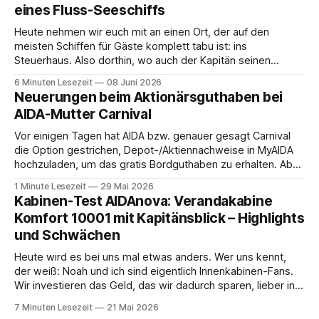
eines Fluss-Seeschiffs
Heute nehmen wir euch mit an einen Ort, der auf den
meisten Schiffen für Gäste komplett tabu ist: ins
Steuerhaus. Also dorthin, wo auch der Kapitän seinen
Arbeitsplatz hat. Auf unserer Reise mit der MS Thurgau
6 Minuten Lesezeit
08 Juni 2026
Saxonia ging es zur Mittagszeit von Mainz Richtung Koblenz
Neuerungen beim Aktionärsguthaben bei
– und wir durften für ein
AIDA-Mutter Carnival
Vor einigen Tagen hat AIDA bzw. genauer gesagt Carnival
die Option gestrichen, Depot-/Aktiennachweise in MyAIDA
hochzuladen, um das gratis Bordguthaben zu erhalten. Ab
sofort muss die bisher optionale StockPerks-App genutzt
1 Minute Lesezeit
29 Mai 2026
werden, um das Bordguthaben zu erhalten. Bereits vor
Kabinen-Test AIDAnova: Verandakabine
einiger Zeit wurde zudem die Möglichkeit gestrichen, das
Komfort 10001 mit Kapitänsblick – Highlights
Bordguthaben per
und Schwächen
Heute wird es bei uns mal etwas anders. Wer uns kennt,
der weiß: Noah und ich sind eigentlich Innenkabinen-Fans.
Wir investieren das Geld, das wir dadurch sparen, lieber in
Aktivitäten an Bord, gutes Essen oder den ein oder anderen
7 Minuten Lesezeit
21 Mai 2026
Cocktail an der Bar. Auch auf einer unserer letzten Reisen