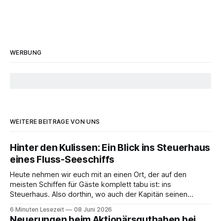
WERBUNG
WEITERE BEITRÄGE VON UNS
Hinter den Kulissen: Ein Blick ins Steuerhaus
eines Fluss-Seeschiffs
Heute nehmen wir euch mit an einen Ort, der auf den
meisten Schiffen für Gäste komplett tabu ist: ins
Steuerhaus. Also dorthin, wo auch der Kapitän seinen
Arbeitsplatz hat. Auf unserer Reise mit der MS Thurgau
6 Minuten Lesezeit
08 Juni 2026
Saxonia ging es zur Mittagszeit von Mainz Richtung Koblenz
Neuerungen beim Aktionärsguthaben bei