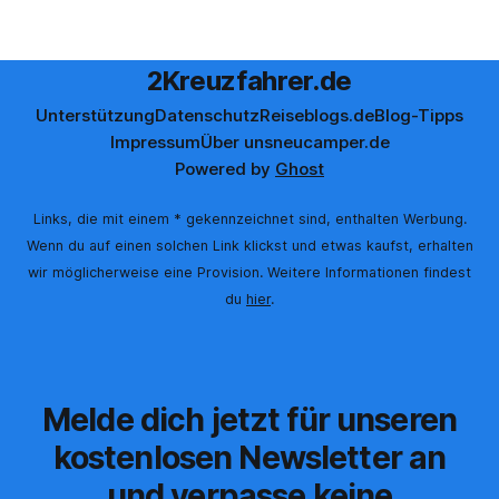
bisschen kritisch, wenn neue App-Features angekündigt
werden. Gerade beim Thema
2Kreuzfahrer.de
Unterstützung
Datenschutz
Reiseblogs.de
Blog-Tipps
Impressum
Über uns
neucamper.de
Powered by
Ghost
Links, die mit einem * gekennzeichnet sind, enthalten Werbung.
Wenn du auf einen solchen Link klickst und etwas kaufst, erhalten
wir möglicherweise eine Provision. Weitere Informationen findest
du
hier
.
Melde dich jetzt für unseren
kostenlosen Newsletter an
und verpasse keine