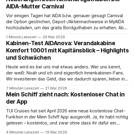
– und wir durften für ein
AIDA-Mutter Carnival
Vor einigen Tagen hat AIDA bzw. genauer gesagt Carnival
die Option gestrichen, Depot-/Aktiennachweise in MyAIDA
hochzuladen, um das gratis Bordguthaben zu erhalten. Ab
sofort muss die bisher optionale StockPerks-App genutzt
1 Minute Lesezeit
29 Mai 2026
werden, um das Bordguthaben zu erhalten. Bereits vor
Kabinen-Test AIDAnova: Verandakabine
einiger Zeit wurde zudem die Möglichkeit gestrichen, das
Komfort 10001 mit Kapitänsblick – Highlights
Bordguthaben per
und Schwächen
Heute wird es bei uns mal etwas anders. Wer uns kennt,
der weiß: Noah und ich sind eigentlich Innenkabinen-Fans.
Wir investieren das Geld, das wir dadurch sparen, lieber in
Aktivitäten an Bord, gutes Essen oder den ein oder anderen
7 Minuten Lesezeit
21 Mai 2026
Cocktail an der Bar. Auch auf einer unserer letzten Reisen
Mein Schiff zieht nach: Kostenloser Chat in
der App
TUI Cruises hat seit April 2026 eine neue kostenlose Chat-
Funktion in der Mein Schiff App ausgerollt. Ja, ihr habt richtig
gelesen – kostenlos, und zwar ohne dass ihr dafür ein
Internet-Paket buchen müsst. Wir sind ja immer ein
4 Minuten Lesezeit
19 Mai 2026