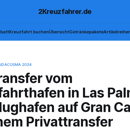
2Kreuzfahrer.de
batt
Kreuzfahrt buchen
Übersicht
Getränkepakete
Artikelreihe
AIDACOSMA 2024
ransfer vom
fahrthafen in Las Pa
lughafen auf Gran Ca
nem Privattransfer