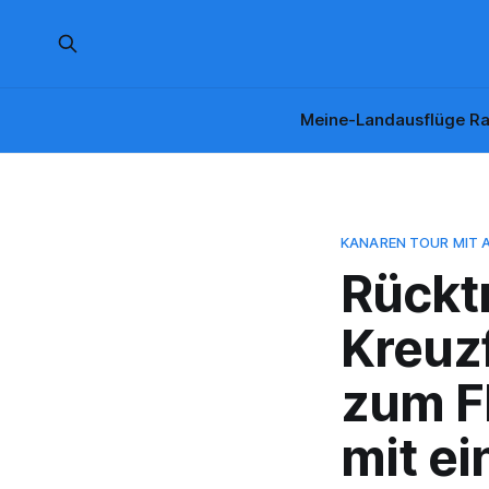
Meine-Landausflüge Ra
KANAREN TOUR MIT 
Rückt
Kreuz
zum F
mit ei