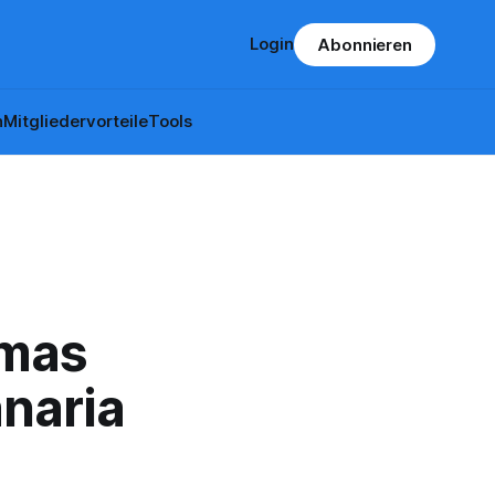
Login
Abonnieren
n
Mitgliedervorteile
Tools
lmas
naria