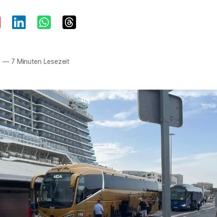
5
—
7 Minuten Lesezeit