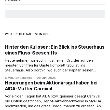
WEITERE BEITRÄGE VON UNS
Hinter den Kulissen: Ein Blick ins Steuerhaus
eines Fluss-Seeschiffs
Heute nehmen wir euch mit an einen Ort, der auf den
meisten Schiffen für Gäste komplett tabu ist: ins
Steuerhaus. Also dorthin, wo auch der Kapitän seinen
Arbeitsplatz hat. Auf unserer Reise mit der MS Thurgau
6 Minuten Lesezeit
08 Juni 2026
Saxonia ging es zur Mittagszeit von Mainz Richtung Koblenz
Neuerungen beim Aktionärsguthaben bei
– und wir durften für ein
AIDA-Mutter Carnival
Vor einigen Tagen hat AIDA bzw. genauer gesagt Carnival
die Option gestrichen, Depot-/Aktiennachweise in MyAIDA
hochzuladen, um das gratis Bordguthaben zu erhalten. Ab