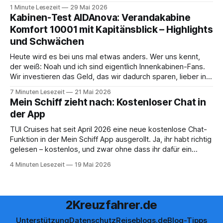
sofort muss die bisher optionale StockPerks-App genutzt
1 Minute Lesezeit
29 Mai 2026
werden, um das Bordguthaben zu erhalten. Bereits vor
Kabinen-Test AIDAnova: Verandakabine
einiger Zeit wurde zudem die Möglichkeit gestrichen, das
Komfort 10001 mit Kapitänsblick – Highlights
Bordguthaben per
und Schwächen
Heute wird es bei uns mal etwas anders. Wer uns kennt,
der weiß: Noah und ich sind eigentlich Innenkabinen-Fans.
Wir investieren das Geld, das wir dadurch sparen, lieber in
Aktivitäten an Bord, gutes Essen oder den ein oder anderen
7 Minuten Lesezeit
21 Mai 2026
Cocktail an der Bar. Auch auf einer unserer letzten Reisen
Mein Schiff zieht nach: Kostenloser Chat in
der App
TUI Cruises hat seit April 2026 eine neue kostenlose Chat-
Funktion in der Mein Schiff App ausgerollt. Ja, ihr habt richtig
gelesen – kostenlos, und zwar ohne dass ihr dafür ein
Internet-Paket buchen müsst. Wir sind ja immer ein
4 Minuten Lesezeit
19 Mai 2026
bisschen kritisch, wenn neue App-Features angekündigt
werden. Gerade beim Thema
2Kreuzfahrer.de
Unterstützung
Datenschutz
Reiseblogs.de
Blog-Tipps