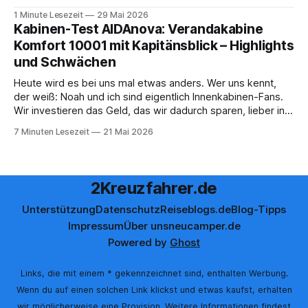
sofort muss die bisher optionale StockPerks-App genutzt
1 Minute Lesezeit
29 Mai 2026
werden, um das Bordguthaben zu erhalten. Bereits vor
Kabinen-Test AIDAnova: Verandakabine
einiger Zeit wurde zudem die Möglichkeit gestrichen, das
Komfort 10001 mit Kapitänsblick – Highlights
Bordguthaben per
und Schwächen
Heute wird es bei uns mal etwas anders. Wer uns kennt,
der weiß: Noah und ich sind eigentlich Innenkabinen-Fans.
Wir investieren das Geld, das wir dadurch sparen, lieber in
Aktivitäten an Bord, gutes Essen oder den ein oder anderen
7 Minuten Lesezeit
21 Mai 2026
Cocktail an der Bar. Auch auf einer unserer letzten Reisen
2Kreuzfahrer.de
Unterstützung
Datenschutz
Reiseblogs.de
Blog-Tipps
Impressum
Über uns
neucamper.de
Powered by
Ghost
Links, die mit einem * gekennzeichnet sind, enthalten Werbung.
Wenn du auf einen solchen Link klickst und etwas kaufst, erhalten
wir möglicherweise eine Provision. Weitere Informationen findest