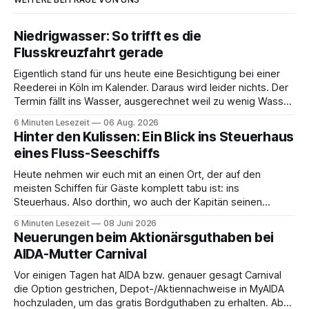
Niedrigwasser: So trifft es die
Flusskreuzfahrt gerade
Eigentlich stand für uns heute eine Besichtigung bei einer
Reederei in Köln im Kalender. Daraus wird leider nichts. Der
Termin fällt ins Wasser, ausgerechnet weil zu wenig Wasser
da ist. 😅 Und am Wochenende steigen wir in Linz an Bord
6 Minuten Lesezeit
06 Aug. 2026
und fahren mit Thurgau Travel die Donau hinunter Richtung
Hinter den Kulissen: Ein Blick ins Steuerhaus
Budapest. Auch
eines Fluss-Seeschiffs
Heute nehmen wir euch mit an einen Ort, der auf den
meisten Schiffen für Gäste komplett tabu ist: ins
Steuerhaus. Also dorthin, wo auch der Kapitän seinen
Arbeitsplatz hat. Auf unserer Reise mit der MS Thurgau
6 Minuten Lesezeit
08 Juni 2026
Saxonia ging es zur Mittagszeit von Mainz Richtung Koblenz
Neuerungen beim Aktionärsguthaben bei
– und wir durften für ein
AIDA-Mutter Carnival
Vor einigen Tagen hat AIDA bzw. genauer gesagt Carnival
die Option gestrichen, Depot-/Aktiennachweise in MyAIDA
hochzuladen, um das gratis Bordguthaben zu erhalten. Ab