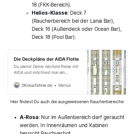
18 (FKK-Bereich).
Helios-Klasse
: Deck 7
(Raucherbereich bei der Lanai Bar),
Deck 16 (Außendeck oder Ocean Bar),
Deck 18 (Pool Bar).
Die Deckpläne der AIDA Flotte
Du planst Deine nächste Reise mit
AIDA und möchtest mal ein
anderes Schiff ausprobieren? Deine
Reise ist schon gebucht und Du
2Kreuzfahrer.de
Marius
möchtest die Vorfreude mit einem
kleinen “Selbststudium” rund um
Hier findest Du auch die ausgewiesenen Raucherbereiche
Dein Schiff befeuern? Dabei helfen
Dir die verschiedenen Deckpläne
von AIDA. * Deckplan AIDAbella* *
A-Rosa
: Nur im Außenbereich darf geraucht
Deckplan AIDAdiva* * Deckplan
werden. In Innenräumen und Kabinen
AIDAluna* * Deckplan AIDAblu* *
Deckplan
herrscht Rauchverbot.