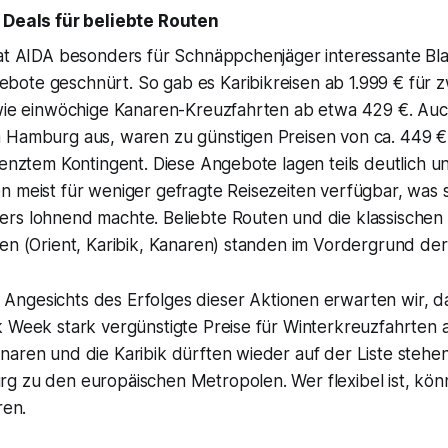
 Deals für beliebte Routen
hat AIDA besonders für Schnäppchenjäger interessante Bl
ote geschnürt. So gab es Karibikreisen ab 1.999 € für 
owie einwöchige Kanaren-Kreuzfahrten ab etwa 429 €. Au
 Hamburg aus, waren zu günstigen Preisen von ca. 449 €
renztem Kontingent. Diese Angebote lagen teils deutlich u
 meist für weniger gefragte Reisezeiten verfügbar, was si
rs lohnend machte. Beliebte Routen und die klassischen
nen (Orient, Karibik, Kanaren) standen im Vordergrund de
Angesichts des Erfolges dieser Aktionen erwarten wir, 
k Week stark vergünstigte Preise für Winterkreuzfahrten 
naren und die Karibik dürften wieder auf der Liste stehe
g zu den europäischen Metropolen. Wer flexibel ist, kön
ren.