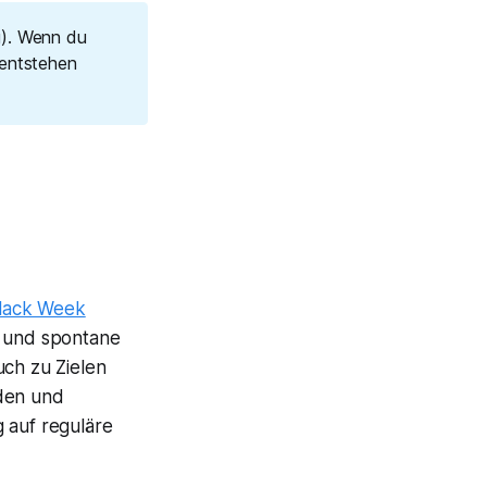
g). Wenn du
 entstehen
Black Week
e und spontane
uch zu Zielen
den und
 auf reguläre