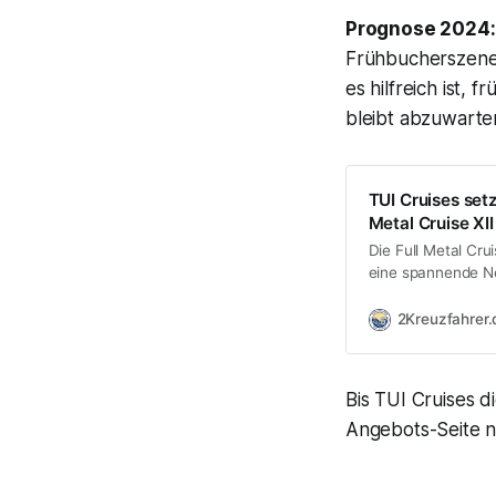
Prognose 2024:
Frühbucherszene 
es hilfreich ist, 
bleibt abzuwarte
TUI Cruises set
Metal Cruise XII
Die Full Metal Cru
eine spannende Ne
außergewöhnlichen
abgewickelt. Eine 
2Kreuzfahrer.
sind bereits onlin
auf die immense 
Bis TUI Cruises d
Angebots-Seite 