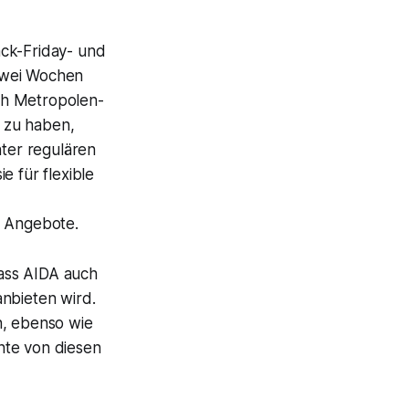
ack-Friday- und
zwei Wochen
ch Metropolen-
 zu haben,
nter regulären
e für flexible
r Angebote.
dass AIDA auch
anbieten wird.
n, ebenso wie
nte von diesen