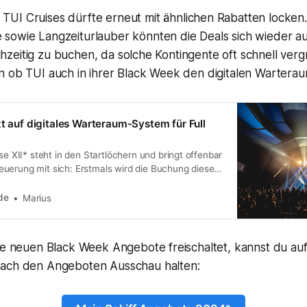
TUI Cruises dürfte erneut mit ähnlichen Rabatten locken.
sowie Langzeiturlauber könnten die Deals sich wieder a
frühzeitig zu buchen, da solche Kontingente oft schnell vergr
n ob TUI auch in ihrer Black Week den digitalen Warterau
zt auf digitales Warteraum-System für Full
ise XII* steht in den Startlöchern und bringt offenbar
uerung mit sich: Erstmals wird die Buchung dieser
 Kreuzfahrt über ein digitales Warteraum-System
formelle Ankündigung fehlt bislang, aber die Details
de
Marius
e verfügbar. Diese Änderung könnte eine Reaktion
Nachfrage
ie neuen Black Week Angebote freischaltet, kannst du auf
nach den Angeboten Ausschau halten: