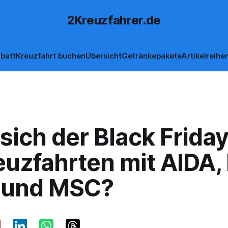
2Kreuzfahrer.de
batt
Kreuzfahrt buchen
Übersicht
Getränkepakete
Artikelreihe
sich der Black Frida
euzfahrten mit AIDA,
f und MSC?