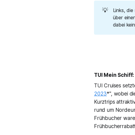
💡
Links, die
über einen
dabei kei
TUI Mein Schiff
TUI Cruises setzt
2023
*", wobei d
Kurztrips attrakt
rund um Nordeur
Frühbucher waren 
Frühbucherrabat