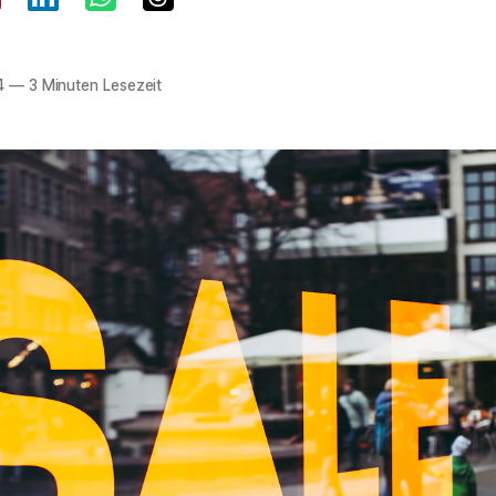
4
—
3 Minuten Lesezeit