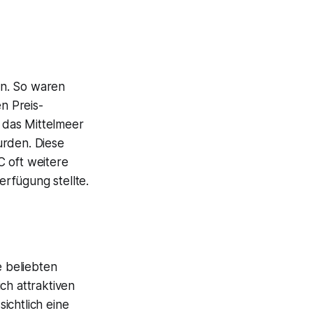
en. So waren
n Preis-
 das Mittelmeer
urden. Diese
C oft weitere
rfügung stellte.
 beliebten
ch attraktiven
ichtlich eine