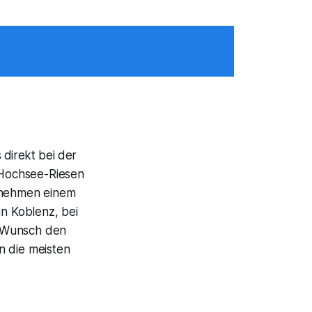
direkt bei der
 Hochsee-Riesen
nd nehmen einem
in Koblenz, bei
uf Wunsch den
n die meisten