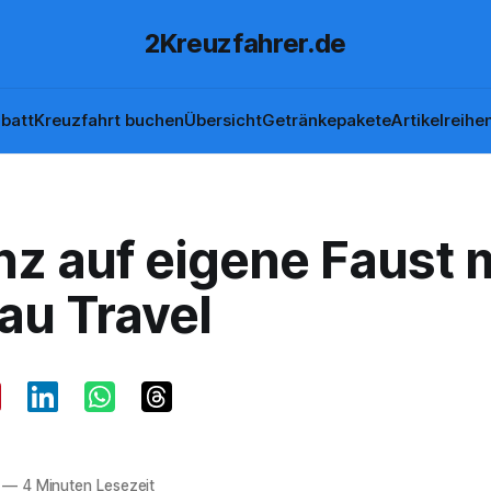
2Kreuzfahrer.de
batt
Kreuzfahrt buchen
Übersicht
Getränkepakete
Artikelreihe
z auf eigene Faust 
au Travel
—
4 Minuten Lesezeit