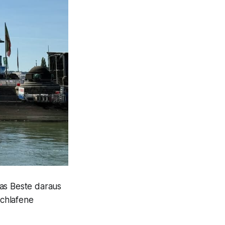
das Beste daraus
schlafene