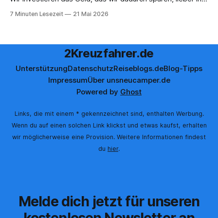
Aktivitäten an Bord, gutes Essen oder den ein oder anderen
7 Minuten Lesezeit
21 Mai 2026
Cocktail an der Bar. Auch auf einer unserer letzten Reisen
2Kreuzfahrer.de
Unterstützung
Datenschutz
Reiseblogs.de
Blog-Tipps
Impressum
Über uns
neucamper.de
Powered by
Ghost
Links, die mit einem * gekennzeichnet sind, enthalten Werbung.
Wenn du auf einen solchen Link klickst und etwas kaufst, erhalten
wir möglicherweise eine Provision. Weitere Informationen findest
du
hier
.
Melde dich jetzt für unseren
kostenlosen Newsletter an