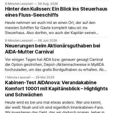
da ist. 😅 Und am Wochenende steigen wir in Linz an Bord
6 Minuten Lesezeit
06 Aug. 2026
und fahren mit Thurgau Travel die Donau hinunter Richtung
Hinter den Kulissen: Ein Blick ins Steuerhaus
Budapest. Auch
eines Fluss-Seeschiffs
Heute nehmen wir euch mit an einen Ort, der auf den
meisten Schiffen für Gäste komplett tabu ist: ins
Steuerhaus. Also dorthin, wo auch der Kapitän seinen
Arbeitsplatz hat. Auf unserer Reise mit der MS Thurgau
6 Minuten Lesezeit
08 Juni 2026
Saxonia ging es zur Mittagszeit von Mainz Richtung Koblenz
Neuerungen beim Aktionärsguthaben bei
– und wir durften für ein
AIDA-Mutter Carnival
Vor einigen Tagen hat AIDA bzw. genauer gesagt Carnival
die Option gestrichen, Depot-/Aktiennachweise in MyAIDA
hochzuladen, um das gratis Bordguthaben zu erhalten. Ab
sofort muss die bisher optionale StockPerks-App genutzt
1 Minute Lesezeit
29 Mai 2026
werden, um das Bordguthaben zu erhalten. Bereits vor
Kabinen-Test AIDAnova: Verandakabine
einiger Zeit wurde zudem die Möglichkeit gestrichen, das
Komfort 10001 mit Kapitänsblick – Highlights
Bordguthaben per
und Schwächen
Heute wird es bei uns mal etwas anders. Wer uns kennt,
der weiß: Noah und ich sind eigentlich Innenkabinen-Fans.
Wir investieren das Geld, das wir dadurch sparen, lieber in