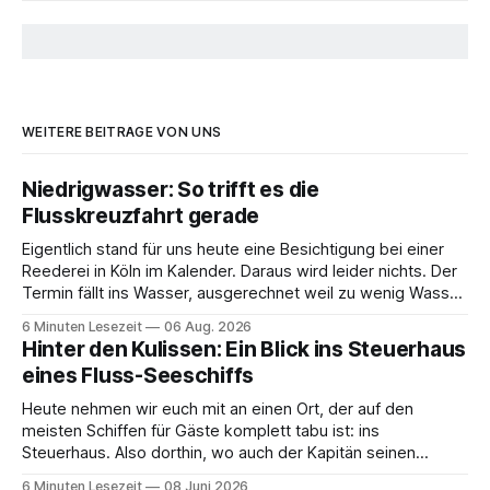
WEITERE BEITRÄGE VON UNS
Niedrigwasser: So trifft es die
Flusskreuzfahrt gerade
Eigentlich stand für uns heute eine Besichtigung bei einer
Reederei in Köln im Kalender. Daraus wird leider nichts. Der
Termin fällt ins Wasser, ausgerechnet weil zu wenig Wasser
da ist. 😅 Und am Wochenende steigen wir in Linz an Bord
6 Minuten Lesezeit
06 Aug. 2026
und fahren mit Thurgau Travel die Donau hinunter Richtung
Hinter den Kulissen: Ein Blick ins Steuerhaus
Budapest. Auch
eines Fluss-Seeschiffs
Heute nehmen wir euch mit an einen Ort, der auf den
meisten Schiffen für Gäste komplett tabu ist: ins
Steuerhaus. Also dorthin, wo auch der Kapitän seinen
Arbeitsplatz hat. Auf unserer Reise mit der MS Thurgau
6 Minuten Lesezeit
08 Juni 2026