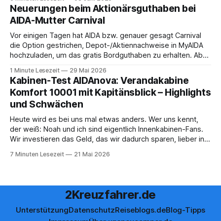
Saxonia ging es zur Mittagszeit von Mainz Richtung Koblenz
Neuerungen beim Aktionärsguthaben bei
– und wir durften für ein
AIDA-Mutter Carnival
Vor einigen Tagen hat AIDA bzw. genauer gesagt Carnival
die Option gestrichen, Depot-/Aktiennachweise in MyAIDA
hochzuladen, um das gratis Bordguthaben zu erhalten. Ab
sofort muss die bisher optionale StockPerks-App genutzt
1 Minute Lesezeit
29 Mai 2026
werden, um das Bordguthaben zu erhalten. Bereits vor
Kabinen-Test AIDAnova: Verandakabine
einiger Zeit wurde zudem die Möglichkeit gestrichen, das
Komfort 10001 mit Kapitänsblick – Highlights
Bordguthaben per
und Schwächen
Heute wird es bei uns mal etwas anders. Wer uns kennt,
der weiß: Noah und ich sind eigentlich Innenkabinen-Fans.
Wir investieren das Geld, das wir dadurch sparen, lieber in
Aktivitäten an Bord, gutes Essen oder den ein oder anderen
7 Minuten Lesezeit
21 Mai 2026
Cocktail an der Bar. Auch auf einer unserer letzten Reisen
2Kreuzfahrer.de
Unterstützung
Datenschutz
Reiseblogs.de
Blog-Tipps