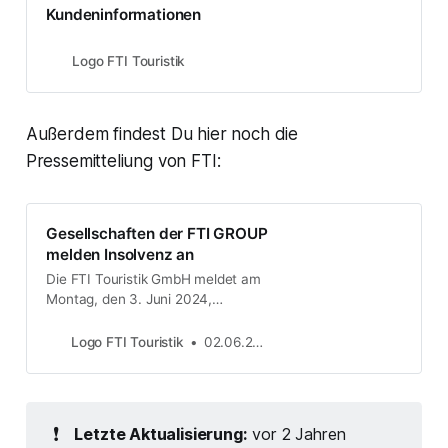
Kundeninformationen
Logo FTI Touristik
Außerdem findest Du hier noch die
Pressemitteliung von FTI:
Gesellschaften der FTI GROUP
melden Insolvenz an
Die FTI Touristik GmbH meldet am
Montag, den 3. Juni 2024,
Insolvenz an +++ Weitere
Konzerngesellschaften werden in
Logo FTI Touristik
02.06.2024
den kommenden Tagen ebenfalls
Insolvenz anmelden +++ Nicht zur
FTI GROUP gehören der TV-Sender
sonnenklar.TV sowie die TVG mit
❗
Letzte Aktualisierung:
vor 2 Jahren
ihren Franchise-Reisebüros, die