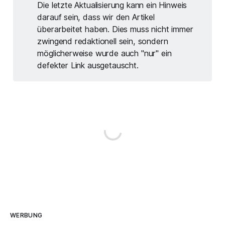
Die letzte Aktualisierung kann ein Hinweis
unter den Marken sonnenklar.TV,
5vorFlug und Flugbörse betrieben
darauf sein, dass wir den Artikel
werden +++ Für sämtliche Kunden
überarbeitet haben. Dies muss nicht immer
der Veranstaltergruppe wurde eine
zwingend redaktionell sein, sondern
Support-Hotline und eine Website
möglicherweise wurde auch "nur" ein
mit FAQs und Ansprechpartnern
defekter Link ausgetauscht.
eingerichtet
WERBUNG