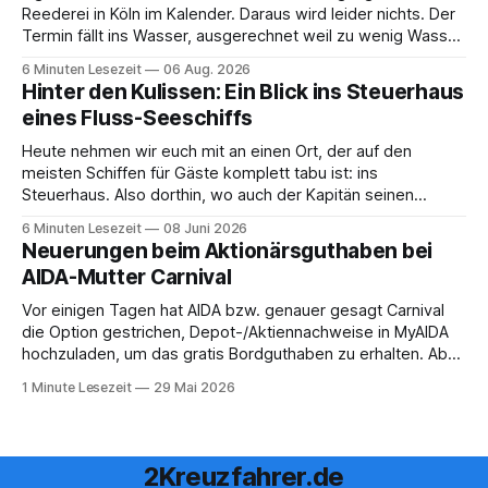
Reederei in Köln im Kalender. Daraus wird leider nichts. Der
Termin fällt ins Wasser, ausgerechnet weil zu wenig Wasser
da ist. 😅 Und am Wochenende steigen wir in Linz an Bord
6 Minuten Lesezeit
06 Aug. 2026
und fahren mit Thurgau Travel die Donau hinunter Richtung
Hinter den Kulissen: Ein Blick ins Steuerhaus
Budapest. Auch
eines Fluss-Seeschiffs
Heute nehmen wir euch mit an einen Ort, der auf den
meisten Schiffen für Gäste komplett tabu ist: ins
Steuerhaus. Also dorthin, wo auch der Kapitän seinen
Arbeitsplatz hat. Auf unserer Reise mit der MS Thurgau
6 Minuten Lesezeit
08 Juni 2026
Saxonia ging es zur Mittagszeit von Mainz Richtung Koblenz
Neuerungen beim Aktionärsguthaben bei
– und wir durften für ein
AIDA-Mutter Carnival
Vor einigen Tagen hat AIDA bzw. genauer gesagt Carnival
die Option gestrichen, Depot-/Aktiennachweise in MyAIDA
hochzuladen, um das gratis Bordguthaben zu erhalten. Ab
sofort muss die bisher optionale StockPerks-App genutzt
1 Minute Lesezeit
29 Mai 2026
werden, um das Bordguthaben zu erhalten. Bereits vor
einiger Zeit wurde zudem die Möglichkeit gestrichen, das
Bordguthaben per
2Kreuzfahrer.de