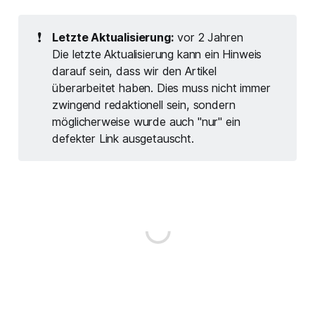
einer wunderschönen Mittelmeer-
Tour, und die Sonne brannte heiß
❗
Letzte Aktualisierung:
vor 2 Jahren
vom Himmel. Nach einem
Die letzte Aktualisierung kann ein Hinweis
erlebnisreichen Landgang, bei dem
wir die Natur in vollen Zügen
darauf sein, dass wir den Artikel
genossen hatten,
überarbeitet haben. Dies muss nicht immer
zwingend redaktionell sein, sondern
möglicherweise wurde auch "nur" ein
defekter Link ausgetauscht.