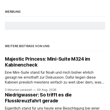
WERBUNG
WEITERE BEITRÄGE VON UNS
Majestic Princess: Mini-Suite M324 im
Kabinencheck
Eine Mini-Suite stand für Noah und mich bisher ehrlich
gesagt nie ernsthaft zur Diskussion. Dafür liegen diese
Kabinen preislich meistens einfach zu weit über dem, was
wir sonst buchen. Wir sind viel auf dem Schiff unterwegs
5 Minuten Lesezeit
09 Aug. 2026
und investieren das gesparte Geld lieber in Ausflüge, gutes
Niedrigwasser: So trifft es die
Essen oder in den
Flusskreuzfahrt gerade
Eigentlich stand für uns heute eine Besichtigung bei einer