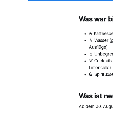
Was war bi
☕ Kaffeespe
💧 Wasser (
Ausflüge)
🍷 Unbegren
🍹 Cocktails
Limoncello)
🥃 Spirituo
Was ist ne
Ab dem 30. Augus