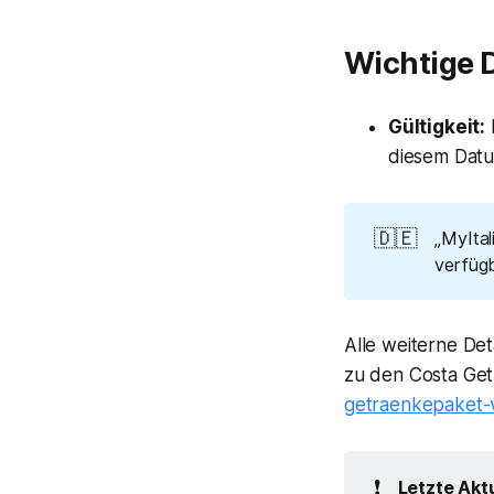
Wichtige 
Gültigkeit:
diesem Datu
🇩🇪
„MyItal
verfügb
Alle weiterne Det
zu den Costa Get
getraenkepaket-
❗
Letzte Aktu