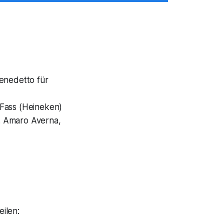
Benedetto für
 Fass (Heineken)
B. Amaro Averna,
ilen: