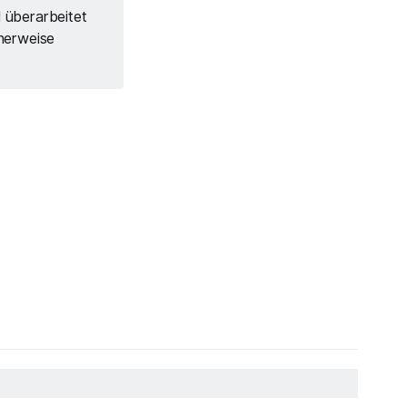
l überarbeitet
herweise