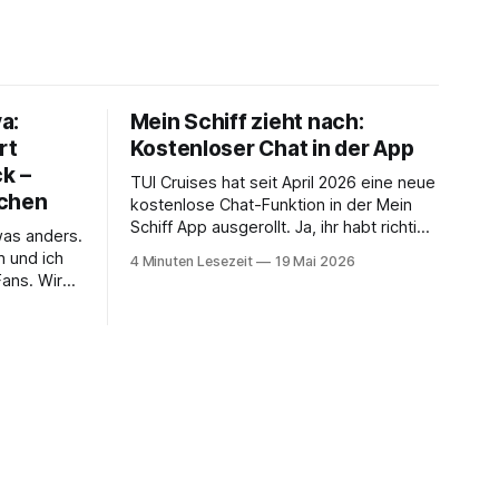
a:
Mein Schiff zieht nach:
rt
Kostenloser Chat in der App
k –
TUI Cruises hat seit April 2026 eine neue
ächen
kostenlose Chat-Funktion in der Mein
Schiff App ausgerollt. Ja, ihr habt richtig
was anders.
gelesen – kostenlos, und zwar ohne
h und ich
4 Minuten Lesezeit
19 Mai 2026
dass ihr dafür ein Internet-Paket buchen
Fans. Wir
müsst. Wir sind ja immer ein bisschen
 dadurch
kritisch, wenn neue App-Features
n Bord,
angekündigt werden. Gerade beim
er anderen
Thema
einer