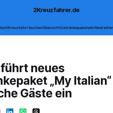
2Kreuzfahrer.de
batt
Kreuzfahrt buchen
Übersicht
Getränkepakete
Artikelreihe
 führt neues
kepaket „My Italian“ 
che Gäste ein