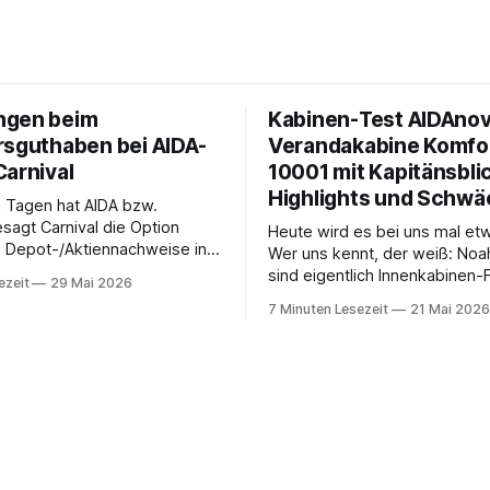
ngen beim
Kabinen-Test AIDAnov
rsguthaben bei AIDA-
Verandakabine Komfo
Carnival
10001 mit Kapitänsblic
Highlights und Schw
n Tagen hat AIDA bzw.
sagt Carnival die Option
Heute wird es bei uns mal et
, Depot-/Aktiennachweise in
Wer uns kennt, der weiß: Noa
hzuladen, um das gratis
sind eigentlich Innenkabinen-
ezeit
29 Mai 2026
en zu erhalten. Ab sofort
investieren das Geld, das wir
7 Minuten Lesezeit
21 Mai 2026
isher optionale StockPerks-
sparen, lieber in Aktivitäten a
zt werden, um das
gutes Essen oder den ein od
en zu erhalten. Bereits vor
Cocktail an der Bar. Auch auf 
it wurde zudem die
unserer letzten Reisen
t gestrichen, das
ben per