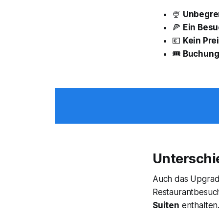
🍨
Unbegren
🍕
Ein Besu
💶
Kein Pre
🎟️
Buchung 
Unterschie
Auch das Upgrade 
Restaurantbesuch)
Suiten
enthalten