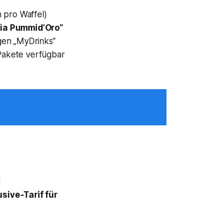
 pro Waffel)
ria Pummid’Oro“
gen „MyDrinks“
Pakete verfügbar
d
usive-Tarif für