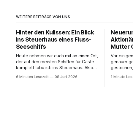
WEITERE BEITRÄGE VON UNS
Hinter den Kulissen: Ein Blick
Neueru
ins Steuerhaus eines Fluss-
Aktionä
Seeschiffs
Mutter 
Heute nehmen wir euch mit an einen Ort,
Vor einige
der auf den meisten Schiffen für Gäste
genauer ge
komplett tabu ist: ins Steuerhaus. Also
gestrichen
dorthin, wo auch der Kapitän seinen
MyAIDA hoc
6 Minuten Lesezeit
08 Juni 2026
1 Minute Les
Arbeitsplatz hat. Auf unserer Reise mit
Bordguthab
der MS Thurgau Saxonia ging es zur
muss die b
Mittagszeit von Mainz Richtung Koblenz
App genut
– und wir durften für ein
Bordguthab
einiger Ze
Möglichkei
Bordgutha