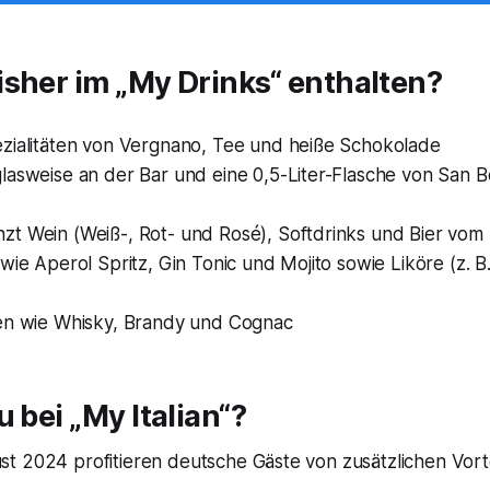
sher im „My Drinks“ enthalten?
zialitäten von Vergnano, Tee und heiße Schokolade
glasweise an der Bar und eine 0,5-Liter-Flasche von San 
zt Wein (Weiß-, Rot- und Rosé), Softdrinks und Bier vom
 wie Aperol Spritz, Gin Tonic und Mojito sowie Liköre (z. 
sen wie Whisky, Brandy und Cognac
u bei „My Italian“?
t 2024 profitieren deutsche Gäste von zusätzlichen Vorte