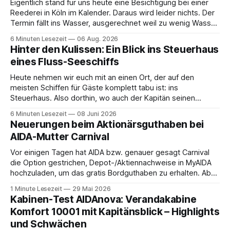
Eigentlich stand für uns heute eine Besichtigung bei einer
Reederei in Köln im Kalender. Daraus wird leider nichts. Der
Termin fällt ins Wasser, ausgerechnet weil zu wenig Wasser
da ist. 😅 Und am Wochenende steigen wir in Linz an Bord
6 Minuten Lesezeit
06 Aug. 2026
und fahren mit Thurgau Travel die Donau hinunter Richtung
Hinter den Kulissen: Ein Blick ins Steuerhaus
Budapest. Auch
eines Fluss-Seeschiffs
Heute nehmen wir euch mit an einen Ort, der auf den
meisten Schiffen für Gäste komplett tabu ist: ins
Steuerhaus. Also dorthin, wo auch der Kapitän seinen
Arbeitsplatz hat. Auf unserer Reise mit der MS Thurgau
6 Minuten Lesezeit
08 Juni 2026
Saxonia ging es zur Mittagszeit von Mainz Richtung Koblenz
Neuerungen beim Aktionärsguthaben bei
– und wir durften für ein
AIDA-Mutter Carnival
Vor einigen Tagen hat AIDA bzw. genauer gesagt Carnival
die Option gestrichen, Depot-/Aktiennachweise in MyAIDA
hochzuladen, um das gratis Bordguthaben zu erhalten. Ab
sofort muss die bisher optionale StockPerks-App genutzt
1 Minute Lesezeit
29 Mai 2026
werden, um das Bordguthaben zu erhalten. Bereits vor
Kabinen-Test AIDAnova: Verandakabine
einiger Zeit wurde zudem die Möglichkeit gestrichen, das
Komfort 10001 mit Kapitänsblick – Highlights
Bordguthaben per
und Schwächen