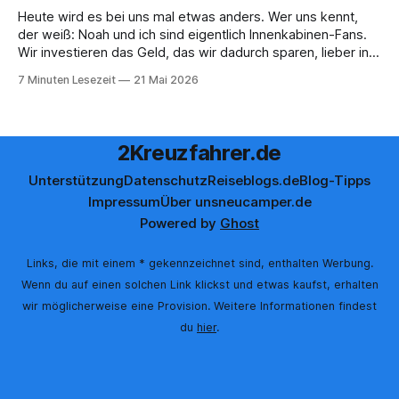
Heute wird es bei uns mal etwas anders. Wer uns kennt,
der weiß: Noah und ich sind eigentlich Innenkabinen-Fans.
Wir investieren das Geld, das wir dadurch sparen, lieber in
Aktivitäten an Bord, gutes Essen oder den ein oder anderen
7 Minuten Lesezeit
21 Mai 2026
Cocktail an der Bar. Auch auf einer unserer letzten Reisen
2Kreuzfahrer.de
Unterstützung
Datenschutz
Reiseblogs.de
Blog-Tipps
Impressum
Über uns
neucamper.de
Powered by
Ghost
Links, die mit einem * gekennzeichnet sind, enthalten Werbung.
Wenn du auf einen solchen Link klickst und etwas kaufst, erhalten
wir möglicherweise eine Provision. Weitere Informationen findest
du
hier
.