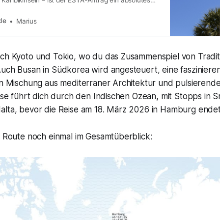
mit AIDA, Mein Schiff oder einer anderen Reederei
u musst diese Reisegenehmigung vor deiner Reise
de
Marius
rfährst du Schritt für
ach Kyoto und Tokio, wo du das Zusammenspiel von Trad
Auch Busan in Südkorea wird angesteuert, eine fasziniere
gen Mischung aus mediterraner Architektur und pulsieren
eise führt dich durch den Indischen Ozean, mit Stopps in 
alta, bevor die Reise am 18. März 2026 in Hamburg endet
e Route noch einmal im Gesamtüberblick: