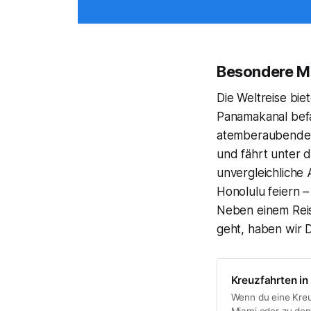
Besondere M
Die Weltreise bie
Panamakanal befa
atemberaubendes 
und fährt unter 
unvergleichliche 
Honolulu feiern –
Neben einem Reis
geht, haben wir Di
Kreuzfahrten i
Wenn du eine Kreu
Miami oder zu den 