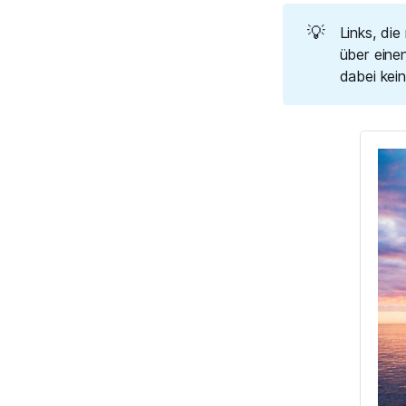
💡
Links, die
über einen
dabei kei