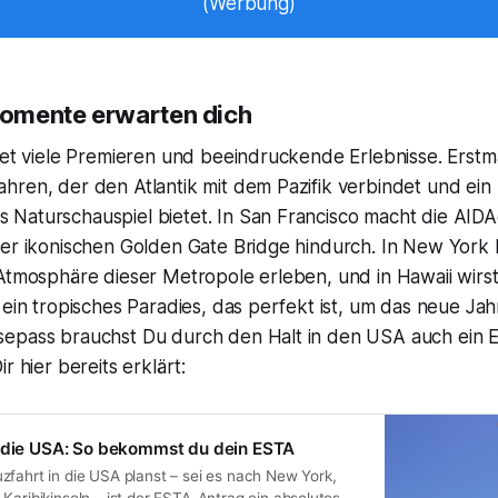
(Werbung)
omente erwarten dich
tet viele Premieren und beeindruckende Erlebnisse. Erstm
hren, der den Atlantik mit dem Pazifik verbindet und ein
Naturschauspiel bietet. In San Francisco macht die AIDAd
der ikonischen Golden Gate Bridge hindurch. In New York 
Atmosphäre dieser Metropole erleben, und in Hawaii wirst 
 ein tropisches Paradies, das perfekt ist, um das neue Ja
epass brauchst Du durch den Halt in den USA auch ein 
r hier bereits erklärt:
n die USA: So bekommst du dein ESTA
zfahrt in die USA planst – sei es nach New York,
Karibikinseln – ist der ESTA-Antrag ein absolutes