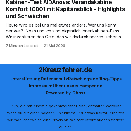
Kabinen-Test AIDAnova: Verandakabine
einiger Zeit wurde zudem die Möglichkeit gestrichen, das
Komfort 10001 mit Kapitänsblick – Highlights
Bordguthaben per
und Schwächen
Heute wird es bei uns mal etwas anders. Wer uns kennt,
der weiß: Noah und ich sind eigentlich Innenkabinen-Fans.
Wir investieren das Geld, das wir dadurch sparen, lieber in
Aktivitäten an Bord, gutes Essen oder den ein oder anderen
7 Minuten Lesezeit
21 Mai 2026
Cocktail an der Bar. Auch auf einer unserer letzten Reisen
2Kreuzfahrer.de
Unterstützung
Datenschutz
Reiseblogs.de
Blog-Tipps
Impressum
Über uns
neucamper.de
Powered by
Ghost
Links, die mit einem * gekennzeichnet sind, enthalten Werbung.
Wenn du auf einen solchen Link klickst und etwas kaufst, erhalten
wir möglicherweise eine Provision. Weitere Informationen findest
du
hier
.