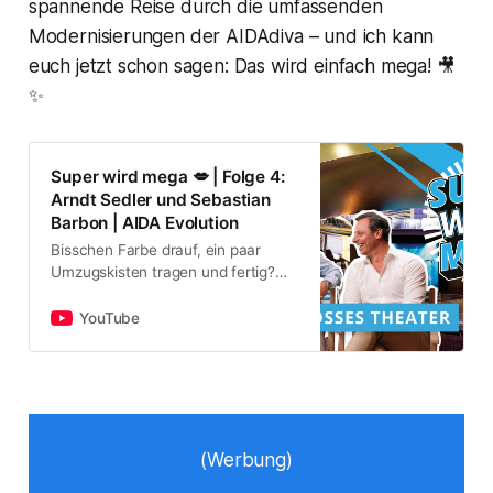
spannende Reise durch die umfassenden
Modernisierungen der AIDAdiva – und ich kann
euch jetzt schon sagen: Das wird einfach
mega
! 🎥
✨
Super wird mega 💋 | Folge 4:
Arndt Sedler und Sebastian
Barbon | AIDA Evolution
Bisschen Farbe drauf, ein paar
Umzugskisten tragen und fertig?
Nicht mit uns! Wenn wir von
Modernisierung sprechen, meinen
YouTube
wir: Einmal alles neu, noch
schöne…
(Werbung)