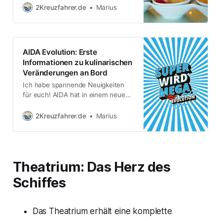
fiel mir auf: Er reist eigentlich nur in
2Kreuzfahrer.de
Marius
Suiten. Warum? Das hat mehrere
Gründe. Zum einen natürlich der
Komfort, den so eine Suite bietet.
Zum anderen reist er meist mit Frau
AIDA Evolution: Erste
und Kindern, und
Informationen zu kulinarischen
Veränderungen an Bord
Ich habe spannende Neuigkeiten
für euch! AIDA hat in einem neuen
YouTube-Video weitere Details zur
AIDA Evolution verraten, dem
2Kreuzfahrer.de
Marius
größten Modernisierungsprogramm
in der Geschichte der Reederei.
Super wird mega 💋 | Folge 3: René
Thiersch und Andreas Fandrich |
Theatrium: Das Herz des
AIDA EvolutionDas kann ja lecker
werden! Wenn AIDAdiva im März
Schiffes
2025 frisch modernisiert aus
Das Theatrium erhält eine komplette