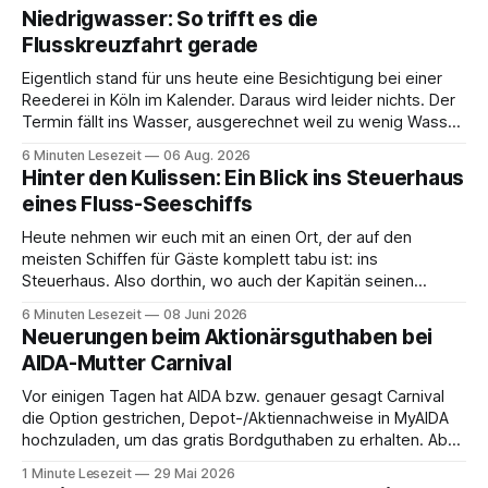
Niedrigwasser: So trifft es die
Flusskreuzfahrt gerade
Eigentlich stand für uns heute eine Besichtigung bei einer
Reederei in Köln im Kalender. Daraus wird leider nichts. Der
Termin fällt ins Wasser, ausgerechnet weil zu wenig Wasser
da ist. 😅 Und am Wochenende steigen wir in Linz an Bord
6 Minuten Lesezeit
06 Aug. 2026
und fahren mit Thurgau Travel die Donau hinunter Richtung
Hinter den Kulissen: Ein Blick ins Steuerhaus
Budapest. Auch
eines Fluss-Seeschiffs
Heute nehmen wir euch mit an einen Ort, der auf den
meisten Schiffen für Gäste komplett tabu ist: ins
Steuerhaus. Also dorthin, wo auch der Kapitän seinen
Arbeitsplatz hat. Auf unserer Reise mit der MS Thurgau
6 Minuten Lesezeit
08 Juni 2026
Saxonia ging es zur Mittagszeit von Mainz Richtung Koblenz
Neuerungen beim Aktionärsguthaben bei
– und wir durften für ein
AIDA-Mutter Carnival
Vor einigen Tagen hat AIDA bzw. genauer gesagt Carnival
die Option gestrichen, Depot-/Aktiennachweise in MyAIDA
hochzuladen, um das gratis Bordguthaben zu erhalten. Ab
sofort muss die bisher optionale StockPerks-App genutzt
1 Minute Lesezeit
29 Mai 2026
werden, um das Bordguthaben zu erhalten. Bereits vor