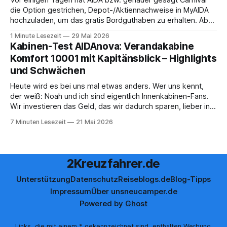
Vor einigen Tagen hat AIDA bzw. genauer gesagt Carnival
die Option gestrichen, Depot-/Aktiennachweise in MyAIDA
hochzuladen, um das gratis Bordguthaben zu erhalten. Ab
sofort muss die bisher optionale StockPerks-App genutzt
1 Minute Lesezeit
29 Mai 2026
werden, um das Bordguthaben zu erhalten. Bereits vor
Kabinen-Test AIDAnova: Verandakabine
einiger Zeit wurde zudem die Möglichkeit gestrichen, das
Komfort 10001 mit Kapitänsblick – Highlights
Bordguthaben per
und Schwächen
Heute wird es bei uns mal etwas anders. Wer uns kennt,
der weiß: Noah und ich sind eigentlich Innenkabinen-Fans.
Wir investieren das Geld, das wir dadurch sparen, lieber in
Aktivitäten an Bord, gutes Essen oder den ein oder anderen
7 Minuten Lesezeit
21 Mai 2026
Cocktail an der Bar. Auch auf einer unserer letzten Reisen
2Kreuzfahrer.de
Unterstützung
Datenschutz
Reiseblogs.de
Blog-Tipps
Impressum
Über uns
neucamper.de
Powered by
Ghost
Links, die mit einem * gekennzeichnet sind, enthalten Werbung.