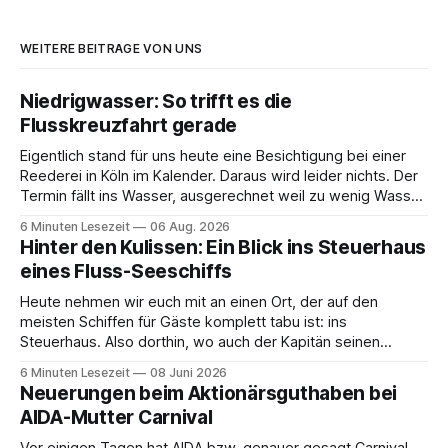
WEITERE BEITRÄGE VON UNS
Niedrigwasser: So trifft es die
Flusskreuzfahrt gerade
Eigentlich stand für uns heute eine Besichtigung bei einer
Reederei in Köln im Kalender. Daraus wird leider nichts. Der
Termin fällt ins Wasser, ausgerechnet weil zu wenig Wasser
da ist. 😅 Und am Wochenende steigen wir in Linz an Bord
6 Minuten Lesezeit
06 Aug. 2026
und fahren mit Thurgau Travel die Donau hinunter Richtung
Hinter den Kulissen: Ein Blick ins Steuerhaus
Budapest. Auch
eines Fluss-Seeschiffs
Heute nehmen wir euch mit an einen Ort, der auf den
meisten Schiffen für Gäste komplett tabu ist: ins
Steuerhaus. Also dorthin, wo auch der Kapitän seinen
Arbeitsplatz hat. Auf unserer Reise mit der MS Thurgau
6 Minuten Lesezeit
08 Juni 2026
Saxonia ging es zur Mittagszeit von Mainz Richtung Koblenz
Neuerungen beim Aktionärsguthaben bei
– und wir durften für ein
AIDA-Mutter Carnival