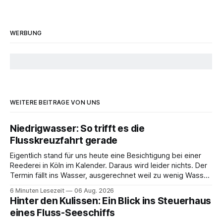
WERBUNG
WEITERE BEITRÄGE VON UNS
Niedrigwasser: So trifft es die
Flusskreuzfahrt gerade
Eigentlich stand für uns heute eine Besichtigung bei einer
Reederei in Köln im Kalender. Daraus wird leider nichts. Der
Termin fällt ins Wasser, ausgerechnet weil zu wenig Wasser
da ist. 😅 Und am Wochenende steigen wir in Linz an Bord
6 Minuten Lesezeit
06 Aug. 2026
und fahren mit Thurgau Travel die Donau hinunter Richtung
Hinter den Kulissen: Ein Blick ins Steuerhaus
Budapest. Auch
eines Fluss-Seeschiffs