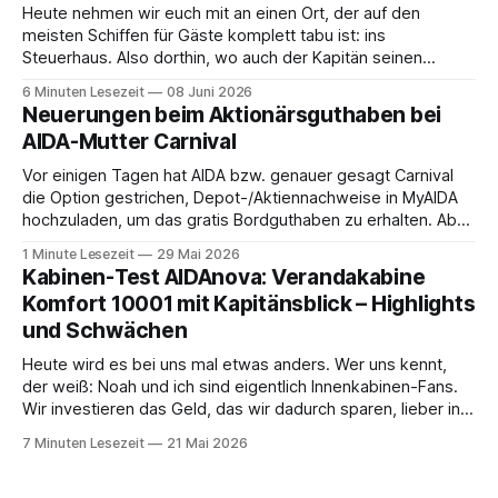
Heute nehmen wir euch mit an einen Ort, der auf den
meisten Schiffen für Gäste komplett tabu ist: ins
Steuerhaus. Also dorthin, wo auch der Kapitän seinen
Arbeitsplatz hat. Auf unserer Reise mit der MS Thurgau
6 Minuten Lesezeit
08 Juni 2026
Saxonia ging es zur Mittagszeit von Mainz Richtung Koblenz
Neuerungen beim Aktionärsguthaben bei
– und wir durften für ein
AIDA-Mutter Carnival
Vor einigen Tagen hat AIDA bzw. genauer gesagt Carnival
die Option gestrichen, Depot-/Aktiennachweise in MyAIDA
hochzuladen, um das gratis Bordguthaben zu erhalten. Ab
sofort muss die bisher optionale StockPerks-App genutzt
1 Minute Lesezeit
29 Mai 2026
werden, um das Bordguthaben zu erhalten. Bereits vor
Kabinen-Test AIDAnova: Verandakabine
einiger Zeit wurde zudem die Möglichkeit gestrichen, das
Komfort 10001 mit Kapitänsblick – Highlights
Bordguthaben per
und Schwächen
Heute wird es bei uns mal etwas anders. Wer uns kennt,
der weiß: Noah und ich sind eigentlich Innenkabinen-Fans.
Wir investieren das Geld, das wir dadurch sparen, lieber in
Aktivitäten an Bord, gutes Essen oder den ein oder anderen
7 Minuten Lesezeit
21 Mai 2026
Cocktail an der Bar. Auch auf einer unserer letzten Reisen