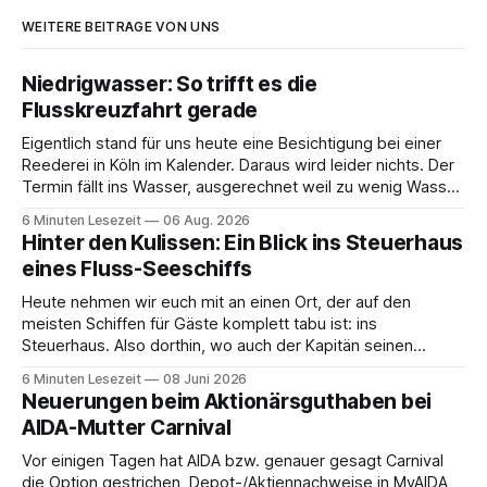
WEITERE BEITRÄGE VON UNS
Niedrigwasser: So trifft es die
Flusskreuzfahrt gerade
Eigentlich stand für uns heute eine Besichtigung bei einer
Reederei in Köln im Kalender. Daraus wird leider nichts. Der
Termin fällt ins Wasser, ausgerechnet weil zu wenig Wasser
da ist. 😅 Und am Wochenende steigen wir in Linz an Bord
6 Minuten Lesezeit
06 Aug. 2026
und fahren mit Thurgau Travel die Donau hinunter Richtung
Hinter den Kulissen: Ein Blick ins Steuerhaus
Budapest. Auch
eines Fluss-Seeschiffs
Heute nehmen wir euch mit an einen Ort, der auf den
meisten Schiffen für Gäste komplett tabu ist: ins
Steuerhaus. Also dorthin, wo auch der Kapitän seinen
Arbeitsplatz hat. Auf unserer Reise mit der MS Thurgau
6 Minuten Lesezeit
08 Juni 2026
Saxonia ging es zur Mittagszeit von Mainz Richtung Koblenz
Neuerungen beim Aktionärsguthaben bei
– und wir durften für ein
AIDA-Mutter Carnival
Vor einigen Tagen hat AIDA bzw. genauer gesagt Carnival
die Option gestrichen, Depot-/Aktiennachweise in MyAIDA