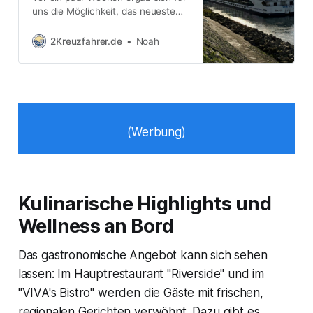
uns die Möglichkeit, das neueste
Schiff von VIVA Cruises unter die
Lupe zu nehmen. Die Rede ist von
2Kreuzfahrer.de
Noah
der VIVA ONE. Der Anlass war ein
“Tag der offenen Tür” in Düsseldorf.
Dabei hat VIVA Cruises nicht nur
die Presse eingeladen, sondern das
Schiff
(Werbung)
Kulinarische Highlights und
Wellness an Bord
Das gastronomische Angebot kann sich sehen
lassen: Im Hauptrestaurant "Riverside" und im
"VIVA's Bistro" werden die Gäste mit frischen,
regionalen Gerichten verwöhnt. Dazu gibt es