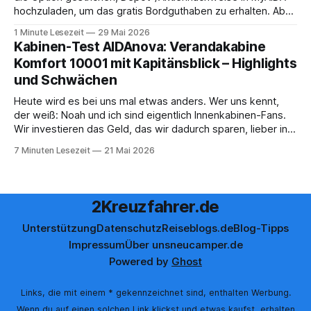
hochzuladen, um das gratis Bordguthaben zu erhalten. Ab
sofort muss die bisher optionale StockPerks-App genutzt
1 Minute Lesezeit
29 Mai 2026
werden, um das Bordguthaben zu erhalten. Bereits vor
Kabinen-Test AIDAnova: Verandakabine
einiger Zeit wurde zudem die Möglichkeit gestrichen, das
Komfort 10001 mit Kapitänsblick – Highlights
Bordguthaben per
und Schwächen
Heute wird es bei uns mal etwas anders. Wer uns kennt,
der weiß: Noah und ich sind eigentlich Innenkabinen-Fans.
Wir investieren das Geld, das wir dadurch sparen, lieber in
Aktivitäten an Bord, gutes Essen oder den ein oder anderen
7 Minuten Lesezeit
21 Mai 2026
Cocktail an der Bar. Auch auf einer unserer letzten Reisen
2Kreuzfahrer.de
Unterstützung
Datenschutz
Reiseblogs.de
Blog-Tipps
Impressum
Über uns
neucamper.de
Powered by
Ghost
Links, die mit einem * gekennzeichnet sind, enthalten Werbung.
Wenn du auf einen solchen Link klickst und etwas kaufst, erhalten