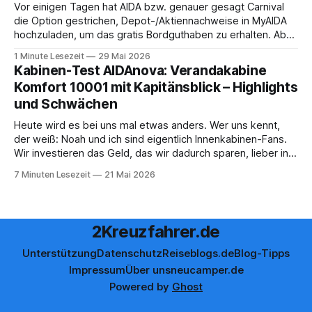
Vor einigen Tagen hat AIDA bzw. genauer gesagt Carnival
die Option gestrichen, Depot-/Aktiennachweise in MyAIDA
hochzuladen, um das gratis Bordguthaben zu erhalten. Ab
sofort muss die bisher optionale StockPerks-App genutzt
1 Minute Lesezeit
29 Mai 2026
werden, um das Bordguthaben zu erhalten. Bereits vor
Kabinen-Test AIDAnova: Verandakabine
einiger Zeit wurde zudem die Möglichkeit gestrichen, das
Komfort 10001 mit Kapitänsblick – Highlights
Bordguthaben per
und Schwächen
Heute wird es bei uns mal etwas anders. Wer uns kennt,
der weiß: Noah und ich sind eigentlich Innenkabinen-Fans.
Wir investieren das Geld, das wir dadurch sparen, lieber in
Aktivitäten an Bord, gutes Essen oder den ein oder anderen
7 Minuten Lesezeit
21 Mai 2026
Cocktail an der Bar. Auch auf einer unserer letzten Reisen
2Kreuzfahrer.de
Unterstützung
Datenschutz
Reiseblogs.de
Blog-Tipps
Impressum
Über uns
neucamper.de
Powered by
Ghost