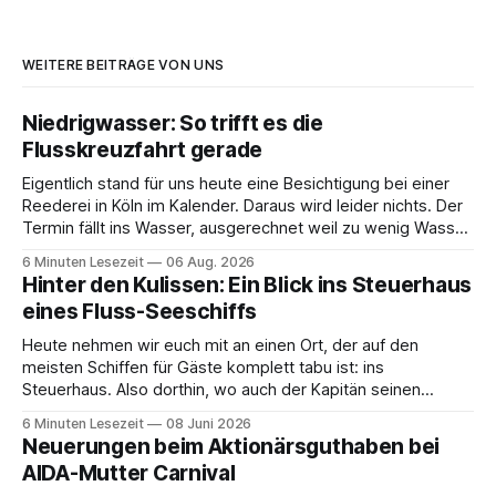
WEITERE BEITRÄGE VON UNS
Niedrigwasser: So trifft es die
Flusskreuzfahrt gerade
Eigentlich stand für uns heute eine Besichtigung bei einer
Reederei in Köln im Kalender. Daraus wird leider nichts. Der
Termin fällt ins Wasser, ausgerechnet weil zu wenig Wasser
da ist. 😅 Und am Wochenende steigen wir in Linz an Bord
6 Minuten Lesezeit
06 Aug. 2026
und fahren mit Thurgau Travel die Donau hinunter Richtung
Hinter den Kulissen: Ein Blick ins Steuerhaus
Budapest. Auch
eines Fluss-Seeschiffs
Heute nehmen wir euch mit an einen Ort, der auf den
meisten Schiffen für Gäste komplett tabu ist: ins
Steuerhaus. Also dorthin, wo auch der Kapitän seinen
Arbeitsplatz hat. Auf unserer Reise mit der MS Thurgau
6 Minuten Lesezeit
08 Juni 2026
Saxonia ging es zur Mittagszeit von Mainz Richtung Koblenz
Neuerungen beim Aktionärsguthaben bei
– und wir durften für ein
AIDA-Mutter Carnival