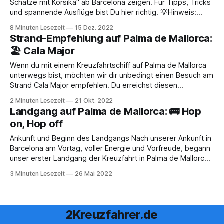
Schätze mit Korsika" ab Barcelona zeigen. Für Tipps, Tricks
und spannende Ausflüge bist Du hier richtig. 💡Hinweis:
Dieser Beitrag lebt durch seine Verweise auch Schwester-
8 Minuten Lesezeit
15 Dez. 2022
Beiträge in unserem Blog, wie bsp. einzelne
Strand-Empfehlung auf Palma de Mallorca:
Restaurantbewertungen. Diese Beitrag entstehen mit der
🏖️ Cala Major
Zeit
Wenn du mit einem Kreuzfahrtschiff auf Palma de Mallorca
unterwegs bist, möchten wir dir unbedingt einen Besuch am
Strand Cala Major empfehlen. Du erreichst diesen
wunderschönen Strand sehr schnell mit den öffentlichen
2 Minuten Lesezeit
21 Okt. 2022
Verkehrsmitteln, was die Anreise stressfrei und bequem
Landgang auf Palma de Mallorca: 🚌 Hop
macht. Cala Major ist ein beliebter Strand, der sich in einer
on, Hop off
Ankunft und Beginn des Landgangs Nach unserer Ankunft in
Barcelona am Vortag, voller Energie und Vorfreude, begann
unser erster Landgang der Kreuzfahrt in Palma de Mallorca.
Schon beim Verlassen des Schiffs spürten wir die
3 Minuten Lesezeit
26 Mai 2022
Aufregung und die sonnige Wärme der Baleareninsel. Unser
Plan war es, die Stadt zu Fuß zu
2Kreuzfahrer.de