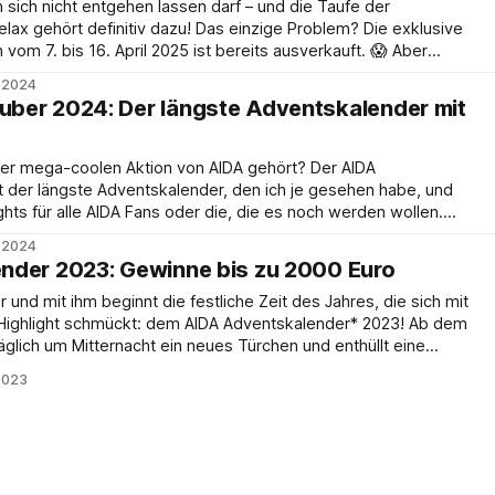
sich nicht entgehen lassen darf – und die Taufe der
lax gehört definitiv dazu! Das einzige Problem? Die exklusive
vom 7. bis 16. April 2025 ist bereits ausverkauft. 😱 Aber
er noch eine Chance, Teil dieses einzigartigen
. 2024
ber 2024: Der längste Adventskalender mit
der mega-coolen Aktion von AIDA gehört? Der AIDA
der längste Adventskalender, den ich je gesehen habe, und
ghts für alle AIDA Fans oder die, die es noch werden wollen.
Was gibt es zu Gewinnen? 32 Türchen voller Überraschungen
. 2024
nder 2023: Gewinne bis zu 2000 Euro
und mit ihm beginnt die festliche Zeit des Jahres, die sich mit
ighlight schmückt: dem AIDA Adventskalender* 2023! Ab dem
äglich um Mitternacht ein neues Türchen und enthüllt eine
r Überraschungen und Geschenke für alle AIDA-Fans.
2023