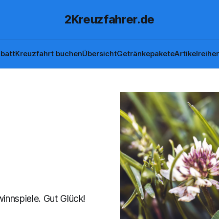
2Kreuzfahrer.de
batt
Kreuzfahrt buchen
Übersicht
Getränkepakete
Artikelreihe
winnspiele. Gut Glück!