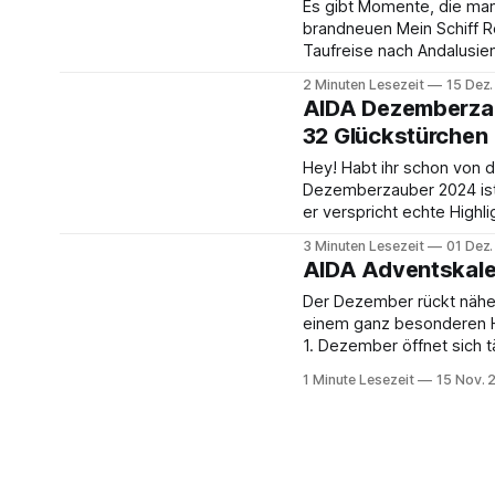
Es gibt Momente, die man 
brandneuen Mein Schiff Re
Taufreise nach Andalusien 
keine Sorge – es gibt imm
2 Minuten Lesezeit
15 Dez
AIDA Dezemberzau
32 Glückstürchen
Hey! Habt ihr schon von 
Dezemberzauber 2024 ist 
er verspricht echte Highli
3 Minuten Lesezeit
01 Dez
AIDA Adventskale
Der Dezember rückt näher 
einem ganz besonderen H
1. Dezember öffnet sich t
faszinierende Welt volle
1 Minute Lesezeit
15 Nov. 