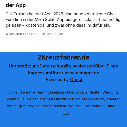
der App
TUI Cruises hat seit April 2026 eine neue kostenlose Chat-
Funktion in der Mein Schiff App ausgerollt. Ja, ihr habt richtig
gelesen – kostenlos, und zwar ohne dass ihr dafür ein
Internet-Paket buchen müsst. Wir sind ja immer ein
4 Minuten Lesezeit
19 Mai 2026
bisschen kritisch, wenn neue App-Features angekündigt
werden. Gerade beim Thema
2Kreuzfahrer.de
Unterstützung
Datenschutz
Reiseblogs.de
Blog-Tipps
Impressum
Über uns
neucamper.de
Powered by
Ghost
Links, die mit einem * gekennzeichnet sind, enthalten Werbung.
Wenn du auf einen solchen Link klickst und etwas kaufst, erhalten
wir möglicherweise eine Provision. Weitere Informationen findest
du
hier
.