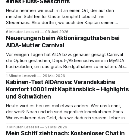
eines Fluss-Seeschiffs
Heute nehmen wir euch mit an einen Ort, der auf den
meisten Schiffen für Gäste komplett tabu ist: ins
Steuerhaus. Also dorthin, wo auch der Kapitän seinen
Arbeitsplatz hat. Auf unserer Reise mit der MS Thurgau
6 Minuten Lesezeit
08 Juni 2026
Saxonia ging es zur Mittagszeit von Mainz Richtung Koblenz
Neuerungen beim Aktionärsguthaben bei
– und wir durften für ein
AIDA-Mutter Carnival
Vor einigen Tagen hat AIDA bzw. genauer gesagt Carnival
die Option gestrichen, Depot-/Aktiennachweise in MyAIDA
hochzuladen, um das gratis Bordguthaben zu erhalten. Ab
sofort muss die bisher optionale StockPerks-App genutzt
1 Minute Lesezeit
29 Mai 2026
werden, um das Bordguthaben zu erhalten. Bereits vor
Kabinen-Test AIDAnova: Verandakabine
einiger Zeit wurde zudem die Möglichkeit gestrichen, das
Komfort 10001 mit Kapitänsblick – Highlights
Bordguthaben per
und Schwächen
Heute wird es bei uns mal etwas anders. Wer uns kennt,
der weiß: Noah und ich sind eigentlich Innenkabinen-Fans.
Wir investieren das Geld, das wir dadurch sparen, lieber in
Aktivitäten an Bord, gutes Essen oder den ein oder anderen
7 Minuten Lesezeit
21 Mai 2026
Cocktail an der Bar. Auch auf einer unserer letzten Reisen
Mein Schiff zieht nach: Kostenloser Chat in