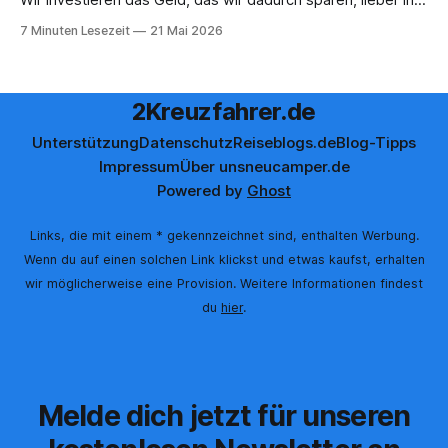
Aktivitäten an Bord, gutes Essen oder den ein oder anderen
7 Minuten Lesezeit
21 Mai 2026
Cocktail an der Bar. Auch auf einer unserer letzten Reisen
2Kreuzfahrer.de
Unterstützung
Datenschutz
Reiseblogs.de
Blog-Tipps
Impressum
Über uns
neucamper.de
Powered by
Ghost
Links, die mit einem * gekennzeichnet sind, enthalten Werbung.
Wenn du auf einen solchen Link klickst und etwas kaufst, erhalten
wir möglicherweise eine Provision. Weitere Informationen findest
du
hier
.
Melde dich jetzt für unseren