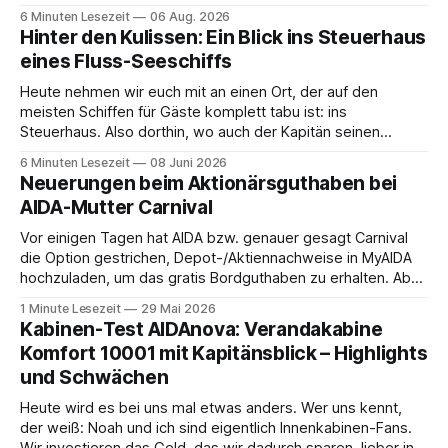
da ist. 😅 Und am Wochenende steigen wir in Linz an Bord
6 Minuten Lesezeit
06 Aug. 2026
und fahren mit Thurgau Travel die Donau hinunter Richtung
Hinter den Kulissen: Ein Blick ins Steuerhaus
Budapest. Auch
eines Fluss-Seeschiffs
Heute nehmen wir euch mit an einen Ort, der auf den
meisten Schiffen für Gäste komplett tabu ist: ins
Steuerhaus. Also dorthin, wo auch der Kapitän seinen
Arbeitsplatz hat. Auf unserer Reise mit der MS Thurgau
6 Minuten Lesezeit
08 Juni 2026
Saxonia ging es zur Mittagszeit von Mainz Richtung Koblenz
Neuerungen beim Aktionärsguthaben bei
– und wir durften für ein
AIDA-Mutter Carnival
Vor einigen Tagen hat AIDA bzw. genauer gesagt Carnival
die Option gestrichen, Depot-/Aktiennachweise in MyAIDA
hochzuladen, um das gratis Bordguthaben zu erhalten. Ab
sofort muss die bisher optionale StockPerks-App genutzt
1 Minute Lesezeit
29 Mai 2026
werden, um das Bordguthaben zu erhalten. Bereits vor
Kabinen-Test AIDAnova: Verandakabine
einiger Zeit wurde zudem die Möglichkeit gestrichen, das
Komfort 10001 mit Kapitänsblick – Highlights
Bordguthaben per
und Schwächen
Heute wird es bei uns mal etwas anders. Wer uns kennt,
der weiß: Noah und ich sind eigentlich Innenkabinen-Fans.
Wir investieren das Geld, das wir dadurch sparen, lieber in