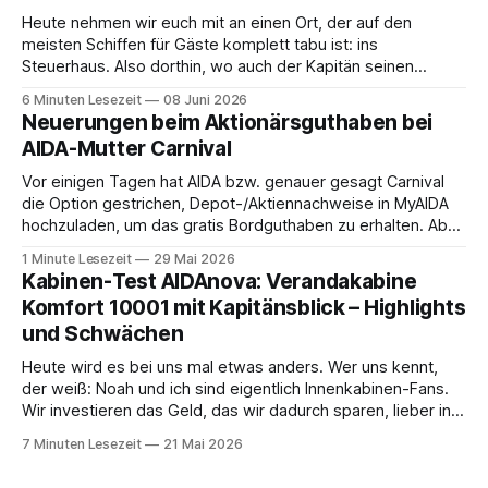
Heute nehmen wir euch mit an einen Ort, der auf den
meisten Schiffen für Gäste komplett tabu ist: ins
Steuerhaus. Also dorthin, wo auch der Kapitän seinen
Arbeitsplatz hat. Auf unserer Reise mit der MS Thurgau
6 Minuten Lesezeit
08 Juni 2026
Saxonia ging es zur Mittagszeit von Mainz Richtung Koblenz
Neuerungen beim Aktionärsguthaben bei
– und wir durften für ein
AIDA-Mutter Carnival
Vor einigen Tagen hat AIDA bzw. genauer gesagt Carnival
die Option gestrichen, Depot-/Aktiennachweise in MyAIDA
hochzuladen, um das gratis Bordguthaben zu erhalten. Ab
sofort muss die bisher optionale StockPerks-App genutzt
1 Minute Lesezeit
29 Mai 2026
werden, um das Bordguthaben zu erhalten. Bereits vor
Kabinen-Test AIDAnova: Verandakabine
einiger Zeit wurde zudem die Möglichkeit gestrichen, das
Komfort 10001 mit Kapitänsblick – Highlights
Bordguthaben per
und Schwächen
Heute wird es bei uns mal etwas anders. Wer uns kennt,
der weiß: Noah und ich sind eigentlich Innenkabinen-Fans.
Wir investieren das Geld, das wir dadurch sparen, lieber in
Aktivitäten an Bord, gutes Essen oder den ein oder anderen
7 Minuten Lesezeit
21 Mai 2026
Cocktail an der Bar. Auch auf einer unserer letzten Reisen