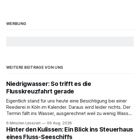
WERBUNG
WEITERE BEITRÄGE VON UNS
Niedrigwasser: So trifft es die
Flusskreuzfahrt gerade
Eigentlich stand für uns heute eine Besichtigung bei einer
Reederei in Köln im Kalender. Daraus wird leider nichts. Der
Termin fällt ins Wasser, ausgerechnet weil zu wenig Wasser
da ist. 😅 Und am Wochenende steigen wir in Linz an Bord
6 Minuten Lesezeit
06 Aug. 2026
und fahren mit Thurgau Travel die Donau hinunter Richtung
Hinter den Kulissen: Ein Blick ins Steuerhaus
Budapest. Auch
eines Fluss-Seeschiffs